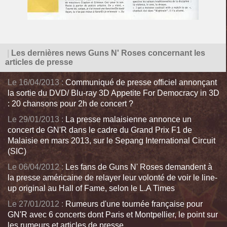
|
Les dernières news Guns N' Roses concernant les
articles de presse
Le 16/04/2013 :
Communiqué de presse officiel annonçant
la sortie du DVD/ Blu-ray 3D Appetite For Democracy in 3D
: 20 chansons pour 2h de concert ?
Le 29/01/2013 :
La presse malaisienne annonce un
concert de GN'R dans le cadre du Grand Prix F1 de
Malaisie en mars 2013, sur le Sepang International Circuit
(SIC)
Le 06/04/2012 :
Les fans de Guns N' Roses demandent à
la presse américaine de relayer leur volonté de voir le line-
up original au Hall of Fame, selon le L.A Times
Le 27/01/2012 :
Rumeurs d'une tournée française pour
GN'R avec 6 concerts dont Paris et Montpellier, le point sur
les rumeurs et articles de presse