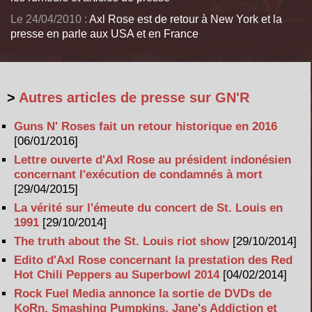
Le 24/04/2010 :
Axl Rose est de retour à New York et la
presse en parle aux USA et en France
>
Autres articles de presse sur GN'R
Guns N' Roses fait un retour historique en 2016
[06/01/2016]
Lettre ouverte d'Axl Rose au président indonésien
concernant l'exécution de condamnés à mort
[29/04/2015]
La vérité sur l'émeute du concert de St. Louis en
1991
[29/10/2014]
The truth about the St. Louis riot show
[29/10/2014]
Edito d'Axl Rose concernant la prestation des Red
Hot Chili Peppers au Superbowl 2014
[04/02/2014]
Rock Fuel Media annonce la sortie de DVDs de
KoRn, Smashing Pumpkins, Jane's Addiction et