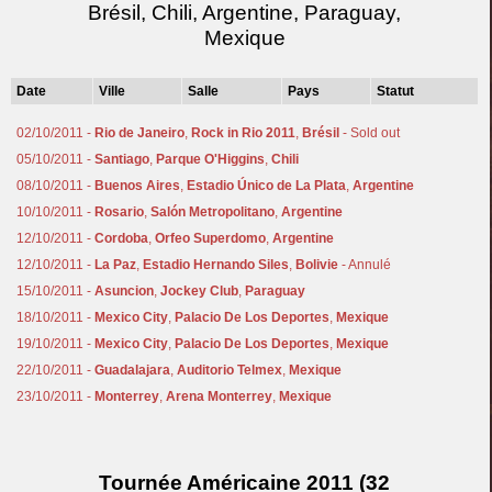
Brésil, Chili, Argentine, Paraguay,
Mexique
Date
Ville
Salle
Pays
Statut
02/10/2011 -
Rio de Janeiro
,
Rock in Rio 2011
,
Brésil
- Sold out
05/10/2011 -
Santiago
,
Parque O'Higgins
,
Chili
08/10/2011 -
Buenos Aires
,
Estadio Único de La Plata
,
Argentine
10/10/2011 -
Rosario
,
Salón Metropolitano
,
Argentine
12/10/2011 -
Cordoba
,
Orfeo Superdomo
,
Argentine
12/10/2011 -
La Paz
,
Estadio Hernando Siles
,
Bolivie
- Annulé
15/10/2011 -
Asuncion
,
Jockey Club
,
Paraguay
18/10/2011 -
Mexico City
,
Palacio De Los Deportes
,
Mexique
19/10/2011 -
Mexico City
,
Palacio De Los Deportes
,
Mexique
22/10/2011 -
Guadalajara
,
Auditorio Telmex
,
Mexique
23/10/2011 -
Monterrey
,
Arena Monterrey
,
Mexique
Tournée Américaine 2011 (32