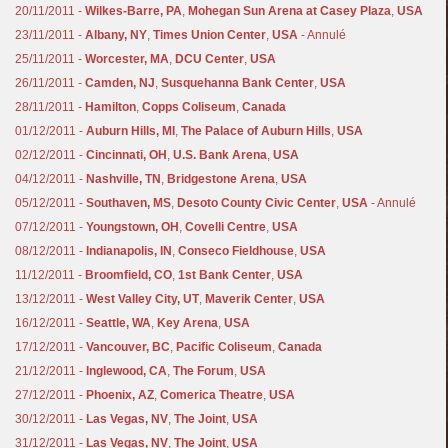
20/11/2011 -
Wilkes-Barre, PA
,
Mohegan Sun Arena at Casey Plaza
,
USA
23/11/2011 -
Albany, NY
,
Times Union Center
,
USA
- Annulé
25/11/2011 -
Worcester, MA
,
DCU Center
,
USA
26/11/2011 -
Camden, NJ
,
Susquehanna Bank Center
,
USA
28/11/2011 -
Hamilton
,
Copps Coliseum
,
Canada
01/12/2011 -
Auburn Hills, MI
,
The Palace of Auburn Hills
,
USA
02/12/2011 -
Cincinnati, OH
,
U.S. Bank Arena
,
USA
04/12/2011 -
Nashville, TN
,
Bridgestone Arena
,
USA
05/12/2011 -
Southaven, MS
,
Desoto County Civic Center
,
USA
- Annulé
07/12/2011 -
Youngstown, OH
,
Covelli Centre
,
USA
08/12/2011 -
Indianapolis, IN
,
Conseco Fieldhouse
,
USA
11/12/2011 -
Broomfield, CO
,
1st Bank Center
,
USA
13/12/2011 -
West Valley City, UT
,
Maverik Center
,
USA
16/12/2011 -
Seattle, WA
,
Key Arena
,
USA
17/12/2011 -
Vancouver, BC
,
Pacific Coliseum
,
Canada
21/12/2011 -
Inglewood, CA
,
The Forum
,
USA
27/12/2011 -
Phoenix, AZ
,
Comerica Theatre
,
USA
30/12/2011 -
Las Vegas, NV
,
The Joint
,
USA
31/12/2011 -
Las Vegas, NV
,
The Joint
,
USA