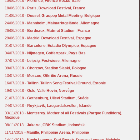
15/06/2018 -
Florence
,
Firenze Rocks
,
Italie
18/06/2018 -
Paris
,
Download Festival
,
France
21/06/2018 -
Dessel
,
Graspop Metal Meeting
,
Belgique
24/06/2018 -
Mannheim
,
Maimarktgelände
,
Allemagne
26/06/2018 -
Bordeaux
,
Matmut Stadium
,
France
29/06/2018 -
Madrid
,
Download Festival
,
Espagne
01/07/2018 -
Barcelone
,
Estadio Olympico
,
Espagne
04/07/2018 -
Nijmegen
,
Goffertpark
,
Pays Bas
07/07/2018 -
Leipzig
,
Festwiese
,
Allemagne
09/07/2018 -
Chorzow
,
Stadion Slaski
,
Pologne
13/07/2018 -
Moscou
,
Otkritie Arena
,
Russie
16/07/2018 -
Tallinn
,
Tallinn Song Festival Ground
,
Estonie
19/07/2018 -
Oslo
,
Valle Hovin
,
Norvège
21/07/2018 -
Gothenburg
,
Ullevi Stadium
,
Suède
24/07/2018 -
Reykjavik
,
Laugardalsvollur
,
Islande
03/11/2018 -
Monterrey
,
Mother of all Festivals (Parque Fundidora)
,
Mexique
08/11/2018 -
Jakarta
,
GBK Stadium
,
Indonésie
11/11/2018 -
Manille
,
Philippine Arena
,
Philippine