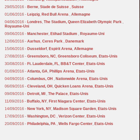
29/05/2016 -
Berne
,
Stade de Suisse
,
Suisse
01/06/2016 -
Leipzig
,
Red Bull Arena
,
Allemagne
04/06/2016 -
Londres
,
The Stadium, Queen Elizabeth Olympic Park
,
Royaume-Uni
09/06/2016 -
Manchester
,
Etihad Stadium
,
Royaume-Uni
12/06/2016 -
Aarhus
,
Ceres Park
,
Danemark
15/06/2016 -
Dusseldorf
,
Espirit Arena
,
Allemagne
27/08/2016 -
Greensboro, NC
,
Greensboro Coliseum
,
Etats-Unis
30/08/2016 -
Ft. Lauderdale, FL
,
BB&T Center
,
Etats-Unis
01/09/2016 -
Atlanta, GA
,
Phillips Arena
,
Etats-Unis
04/09/2016 -
Columbus, OH
,
Nationwide Arena
,
Etats-Unis
06/09/2016 -
Cleveland, OH
,
Quicken Loans Arena
,
Etats-Unis
09/09/2016 -
Detroit, MI
,
The Palace
,
Etats-Unis
11/09/2016 -
Buffalo, NY
,
First Niagara Center
,
Etats-Unis
14/09/2016 -
New York, NY
,
Madison Square Garden
,
Etats-Unis
17/09/2016 -
Washington, DC
,
Verizon Center
,
Etats-Unis
20/09/2016 -
Philadelphia, PA
,
Wells Fargo Center
,
Etats-Unis