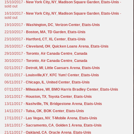
15/10/2017 -
New York City, NY
,
Madison Square Garden
,
Etats-Unis
-
sold out
16/10/2017 -
New York City, NY
,
Madison Square Garden
,
Etats-Unis
-
sold out
19/10/2017 -
Washington, DC
,
Verizon Center
,
Etats-Unis
22/10/2017 -
Boston, MA
,
TD Garden
,
Etats-Unis
23/10/2017 -
Hartford, CT
,
XL Center
,
Etats-Unis
26/10/2017 -
Cleveland, OH
,
Quicken Loans Arena
,
Etats-Unis
29/10/2017 -
Toronto
,
Air Canada Centre
,
Canada
30/10/2017 -
Toronto
,
Air Canada Centre
,
Canada
02/11/2017 -
Detroit, MI
,
Little Caesars Arena
,
Etats-Unis
03/11/2017 -
Louisville,KY
,
KFC Yum! Center
,
Etats-Unis
06/11/2017 -
Chicago, IL
,
United Center
,
Etats-Unis
07/11/2017 -
Milwaukee, WI
,
BMO Harris Bradley Center
,
Etats-Unis
10/11/2017 -
Houston, TX
,
Toyota Center
,
Etats-Unis
13/11/2017 -
Nashville, TN
,
Bridgestone Arena
,
Etats-Unis
14/11/2017 -
Tulsa, OK
,
BOK Center
,
Etats-Unis
17/11/2017 -
Las Vegas, NV
,
T-Mobile Arena
,
Etats-Unis
18/11/2017 -
Sacramento, CA
,
Golden 1 Arena
,
Etats-Unis
21/11/2017 -
Oakland, CA
,
Oracle Arena
,
Etats-Unis