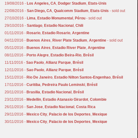
19/08/2016 -
Los Angeles, CA
,
Dodger Stadium
,
Etats-Unis
22/08/2016 -
San Diego, CA
,
Qualcomm Stadium
,
Etats-Unis
- sold out
27/10/2016 -
Lima
,
Estadio Monumental
,
Pérou
- sold out
29/10/2016 -
Santiago
,
Estadio Nacional
,
Chili
01/11/2016 -
Rosario
,
Estadio Rosario
,
Argentine
04/11/2016 -
Buenos Aires
,
River Plate Stadium
,
Argentine
- sold out
05/11/2016 -
Buenos Aires
,
Estadio River Plate
,
Argentine
08/11/2016 -
Porto Alegre
,
Estadio Beira-Rio
,
Brésil
11/11/2016 -
Sao Paolo
,
Allianz Parque
,
Brésil
12/11/2016 -
Sao Paolo
,
Allianz Parque
,
Brésil
15/11/2016 -
Rio De Janeiro
,
Estadio Nilton Santos-Engenhao
,
Brésil
17/11/2016 -
Curitiba
,
Pedreira Paulo Leminski
,
Brésil
20/11/2016 -
Brasilia
,
Estadio Nacional
,
Brésil
23/11/2016 -
Medellin
,
Estadio Atanasio Girardot
,
Colombie
26/11/2016 -
San Jose
,
Estadio Nacional
,
Costa Rica
29/11/2016 -
Mexico City
,
Palacio de los Deportes
,
Mexique
30/11/2016 -
Mexico City
,
Palacio de los Deportes
,
Mexique