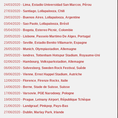
24/03/2020 -
Lima
,
Estadio Universidad San Marcos
,
Pérou
27/03/2020 -
Santiago
,
Lollapalooza
,
Chili
29/03/2020 -
Buenos Aires
,
Lollapalooza
,
Argentine
03/04/2020 -
Sao Paolo
,
Lollapalooza
,
Brésil
05/04/2020 -
Bogota
,
Estereo Picnic
,
Colombie
20/05/2020 -
Lisbone
,
Passeio Martimo De Alges
,
Portugal
23/05/2020 -
Seville
,
Estadio Benito Villamarin
,
Espagne
26/05/2020 -
Munich
,
Olympiastadion
,
Allemagne
29/05/2020 -
londres
,
Tottenham Hotspur Stadium
,
Royaume-Uni
02/06/2020 -
Hambourg
,
Volksparkstadion
,
Allemagne
06/06/2020 -
Solvesborg
,
Sweden Rock Festival
,
Suède
09/06/2020 -
Vienne
,
Ernst Happel Stadium
,
Autriche
12/06/2020 -
Florence
,
Firenze Rocks
,
Italie
14/06/2020 -
Berne
,
Stade de Suisse
,
Suisse
17/06/2020 -
Varsovie
,
PGE Narodowy
,
Pologne
19/06/2020 -
Prague
,
Letnany Airport
,
République Tchèque
21/06/2020 -
Landgraaf
,
Pinkpop
,
Pays-Bas
27/06/2020 -
Dublin
,
Marlay Park
,
Irlande