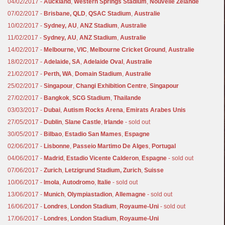
04/02/2017 -
Auckland
,
Western Springs Stadium
,
Nouvelle Zélande
07/02/2017 -
Brisbane, QLD
,
QSAC Stadium
,
Australie
10/02/2017 -
Sydney, AU
,
ANZ Stadium
,
Australie
11/02/2017 -
Sydney, AU
,
ANZ Stadium
,
Australie
14/02/2017 -
Melbourne, VIC
,
Melbourne Cricket Ground
,
Australie
18/02/2017 -
Adelaide, SA
,
Adelaide Oval
,
Australie
21/02/2017 -
Perth, WA
,
Domain Stadium
,
Australie
25/02/2017 -
Singapour
,
Changi Exhibition Centre
,
Singapour
27/02/2017 -
Bangkok
,
SCG Stadium
,
Thailande
03/03/2017 -
Dubai
,
Autism Rocks Arena
,
Emirats Arabes Unis
27/05/2017 -
Dublin
,
Slane Castle
,
Irlande
- sold out
30/05/2017 -
Bilbao
,
Estadio San Mames
,
Espagne
02/06/2017 -
Lisbonne
,
Passeio Martimo De Alges
,
Portugal
04/06/2017 -
Madrid
,
Estadio Vicente Calderon
,
Espagne
- sold out
07/06/2017 -
Zurich
,
Letzigrund Stadium, Zurich
,
Suisse
10/06/2017 -
Imola
,
Autodromo
,
Italie
- sold out
13/06/2017 -
Munich
,
Olympiastadion
,
Allemagne
- sold out
16/06/2017 -
Londres
,
London Stadium
,
Royaume-Uni
- sold out
17/06/2017 -
Londres
,
London Stadium
,
Royaume-Uni