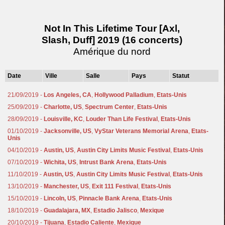
Not In This Lifetime Tour [Axl,
Slash, Duff] 2019 (16 concerts)
Amérique du nord
Date
Ville
Salle
Pays
Statut
21/09/2019 -
Los Angeles, CA
,
Hollywood Palladium
,
Etats-Unis
25/09/2019 -
Charlotte, US
,
Spectrum Center
,
Etats-Unis
28/09/2019 -
Louisville, KC
,
Louder Than Life Festival
,
Etats-Unis
01/10/2019 -
Jacksonville, US
,
VyStar Veterans Memorial Arena
,
Etats-
Unis
04/10/2019 -
Austin, US
,
Austin City Limits Music Festival
,
Etats-Unis
07/10/2019 -
Wichita, US
,
Intrust Bank Arena
,
Etats-Unis
11/10/2019 -
Austin, US
,
Austin City Limits Music Festival
,
Etats-Unis
13/10/2019 -
Manchester, US
,
Exit 111 Festival
,
Etats-Unis
15/10/2019 -
Lincoln, US
,
Pinnacle Bank Arena
,
Etats-Unis
18/10/2019 -
Guadalajara, MX
,
Estadio Jalisco
,
Mexique
20/10/2019 -
Tijuana
,
Estadio Caliente
,
Mexique