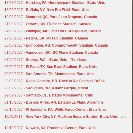
13/08/2017 -
Hershey, PA
,
Hersheypark Stadium
,
Etats-Unis
16/08/2017 -
Buffalo, NY
,
New Era Field
,
Etats-Unis
19/08/2017 -
Montreal, QC
,
Parc Jean Drapeau
,
Canada
21/08/2017 -
Ottawa, ON
,
TD Place Stadium
,
Canada
24/08/2017 -
Winnipeg, MB
,
Investors Group Field
,
Canada
27/08/2017 -
Regina, SK
,
Mosaic Stadium
,
Canada
30/08/2017 -
Edmonton, AB
,
Commonwealth Stadium
,
Canada
01/09/2017 -
Vancouver, BC
,
BC Place Stadium
,
Canada
03/09/2017 -
George, WA
,
,
Etats-Unis
- The Gorge
06/09/2017 -
El Paso, TX
,
Sun Bowl Stadium
,
Etats-Unis
08/09/2017 -
San Antonio, TX
,
Alamodome
,
Etats-Unis
23/09/2017 -
Rio de Janeiro, BR
,
Rock In Rio Festival
,
Brésil
26/09/2017 -
Sao Paulo, BR
,
Allianz Parque
,
Brésil
29/09/2017 -
Santiago, CL
,
Estadio Monumental
,
Chili
01/10/2017 -
Buenos Aires, AR
,
Estadio La Plata
,
Argentine
08/10/2017 -
Philadelphie, PA
,
Wells Fargo Center
,
Etats-Unis
11/10/2017 -
New York City, NY
,
Madison Square Garden
,
Etats-Unis
- sold
out
12/10/2017 -
Newark, NJ
,
Prudential Center
,
Etats-Unis