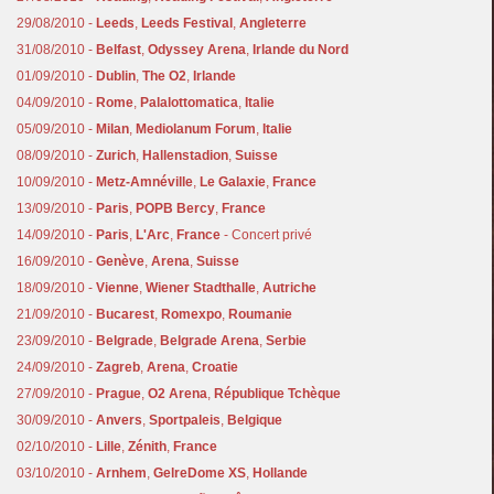
29/08/2010 -
Leeds
,
Leeds Festival
,
Angleterre
31/08/2010 -
Belfast
,
Odyssey Arena
,
Irlande du Nord
01/09/2010 -
Dublin
,
The O2
,
Irlande
04/09/2010 -
Rome
,
Palalottomatica
,
Italie
05/09/2010 -
Milan
,
Mediolanum Forum
,
Italie
08/09/2010 -
Zurich
,
Hallenstadion
,
Suisse
10/09/2010 -
Metz-Amnéville
,
Le Galaxie
,
France
13/09/2010 -
Paris
,
POPB Bercy
,
France
14/09/2010 -
Paris
,
L'Arc
,
France
- Concert privé
16/09/2010 -
Genève
,
Arena
,
Suisse
18/09/2010 -
Vienne
,
Wiener Stadthalle
,
Autriche
21/09/2010 -
Bucarest
,
Romexpo
,
Roumanie
23/09/2010 -
Belgrade
,
Belgrade Arena
,
Serbie
24/09/2010 -
Zagreb
,
Arena
,
Croatie
27/09/2010 -
Prague
,
O2 Arena
,
République Tchèque
30/09/2010 -
Anvers
,
Sportpaleis
,
Belgique
02/10/2010 -
Lille
,
Zénith
,
France
03/10/2010 -
Arnhem
,
GelreDome XS
,
Hollande