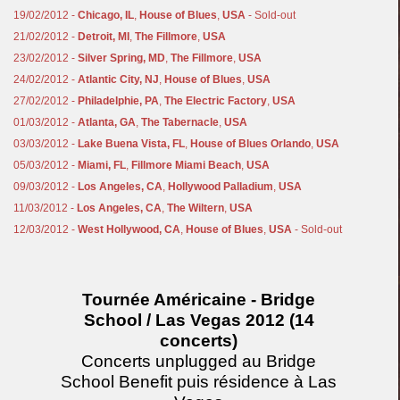
19/02/2012 -
Chicago, IL
,
House of Blues
,
USA
- Sold-out
21/02/2012 -
Detroit, MI
,
The Fillmore
,
USA
23/02/2012 -
Silver Spring, MD
,
The Fillmore
,
USA
24/02/2012 -
Atlantic City, NJ
,
House of Blues
,
USA
27/02/2012 -
Philadelphie, PA
,
The Electric Factory
,
USA
01/03/2012 -
Atlanta, GA
,
The Tabernacle
,
USA
03/03/2012 -
Lake Buena Vista, FL
,
House of Blues Orlando
,
USA
05/03/2012 -
Miami, FL
,
Fillmore Miami Beach
,
USA
09/03/2012 -
Los Angeles, CA
,
Hollywood Palladium
,
USA
11/03/2012 -
Los Angeles, CA
,
The Wiltern
,
USA
12/03/2012 -
West Hollywood, CA
,
House of Blues
,
USA
- Sold-out
Tournée Américaine - Bridge
School / Las Vegas 2012 (14
concerts)
Concerts unplugged au Bridge
School Benefit puis résidence à Las