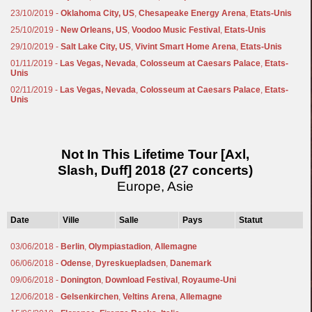
23/10/2019 -
Oklahoma City, US
,
Chesapeake Energy Arena
,
Etats-Unis
25/10/2019 -
New Orleans, US
,
Voodoo Music Festival
,
Etats-Unis
29/10/2019 -
Salt Lake City, US
,
Vivint Smart Home Arena
,
Etats-Unis
01/11/2019 -
Las Vegas, Nevada
,
Colosseum at Caesars Palace
,
Etats-
Unis
02/11/2019 -
Las Vegas, Nevada
,
Colosseum at Caesars Palace
,
Etats-
Unis
Not In This Lifetime Tour [Axl,
Slash, Duff] 2018 (27 concerts)
Europe, Asie
Date
Ville
Salle
Pays
Statut
03/06/2018 -
Berlin
,
Olympiastadion
,
Allemagne
06/06/2018 -
Odense
,
Dyreskuepladsen
,
Danemark
09/06/2018 -
Donington
,
Download Festival
,
Royaume-Uni
12/06/2018 -
Gelsenkirchen
,
Veltins Arena
,
Allemagne