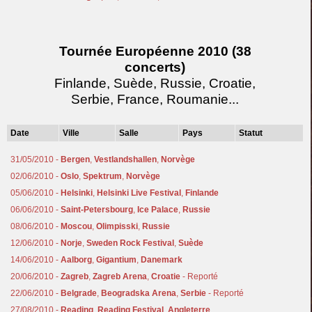
Tournée Européenne 2010 (38
concerts)
Finlande, Suède, Russie, Croatie,
Serbie, France, Roumanie...
Date
Ville
Salle
Pays
Statut
31/05/2010 -
Bergen
,
Vestlandshallen
,
Norvège
02/06/2010 -
Oslo
,
Spektrum
,
Norvège
05/06/2010 -
Helsinki
,
Helsinki Live Festival
,
Finlande
06/06/2010 -
Saint-Petersbourg
,
Ice Palace
,
Russie
08/06/2010 -
Moscou
,
Olimpisski
,
Russie
12/06/2010 -
Norje
,
Sweden Rock Festival
,
Suède
14/06/2010 -
Aalborg
,
Gigantium
,
Danemark
20/06/2010 -
Zagreb
,
Zagreb Arena
,
Croatie
- Reporté
22/06/2010 -
Belgrade
,
Beogradska Arena
,
Serbie
- Reporté
27/08/2010 -
Reading
,
Reading Festival
,
Angleterre