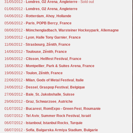
31/05/2012 -
Londres
,
O2 Arena
,
Angleterre
- Sold out
01/06/2012 -
Londres
,
O2 Arena
,
Angleterre
04/06/2012 -
Rotterdam
,
Ahoy
,
Hollande
05/06/2012 -
Paris
,
POPB Bercy
,
France
08/06/2012 -
Mönchengladbach
,
Warsteiner Hockeypark
,
Allemagne
10/06/2012 -
Lyon
,
Halle Tony Garnier
,
France
11/06/2012 -
Strasbourg
,
Zénith
,
France
14/06/2012 -
Toulouse
,
Zénith
,
France
16/06/2012 -
Clisson
,
Hellfest Festival
,
France
18/06/2012 -
Montpellier
,
Park & Suites Arena
,
France
19/06/2012 -
Toulon
,
Zénith
,
France
22/06/2012 -
Milan
,
Gods of Metal Festival
,
Italie
24/06/2012 -
Dessel
,
Graspop Festival
,
Belgique
27/06/2012 -
Bale
,
St. Jakobshalle
,
Suisse
29/06/2012 -
Graz
,
Schwarzsee
,
Autriche
01/07/2012 -
Bucarest
,
RomExpo - Green Fest
,
Roumanie
03/07/2012 -
Tel Aviv
,
Summer Rock Festival
,
Israël
06/07/2012 -
Istanboul
,
Istanbul Rocks
,
Turquie
08/07/2012 -
Sofia
,
Balgarska Armiya Stadium
,
Bulgarie