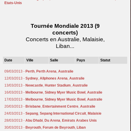
Etats-Unis
Tournée Mondiale 2013 (9
concerts)
Concerts en Australie, Malaisie,
Liban...
Date
Ville
Salle
Pays
Statut
09/03/2013 -
Perth
,
Perth Arena
,
Australie
12/03/2013 -
Sydney
,
Allphones Arena
,
Australie
13/03/2013 -
Newcastle
,
Hunter Stadium
,
Australie
16/03/2013 -
Melbourne
,
Sidney Myer Music Bowl
,
Australie
17/03/2013 -
Melbourne
,
Sidney Myer Music Bowl
,
Australie
20/03/2013 -
Brisbane
,
Entertainment Centre
,
Australie
24/03/2013 -
Sepang
,
Sepang International Circuit
,
Malaisie
28/03/2013 -
Abu Dhabi
,
Du Arena
,
Emirats Arabes Unis
30/03/2013 -
Beyrouth
,
Forum de Beyrouth
,
Liban