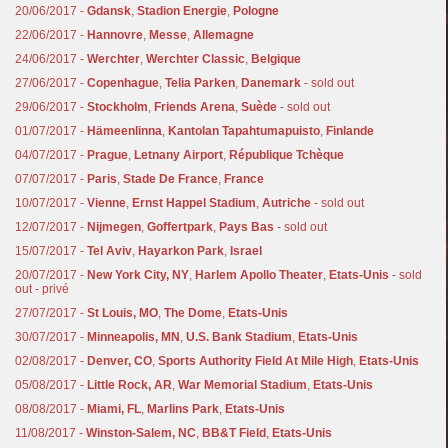
20/06/2017 -
Gdansk
,
Stadion Energie
,
Pologne
22/06/2017 -
Hannovre
,
Messe
,
Allemagne
24/06/2017 -
Werchter
,
Werchter Classic
,
Belgique
27/06/2017 -
Copenhague
,
Telia Parken
,
Danemark
- sold out
29/06/2017 -
Stockholm
,
Friends Arena
,
Suède
- sold out
01/07/2017 -
Hämeenlinna
,
Kantolan Tapahtumapuisto
,
Finlande
04/07/2017 -
Prague
,
Letnany Airport
,
République Tchèque
07/07/2017 -
Paris
,
Stade De France
,
France
10/07/2017 -
Vienne
,
Ernst Happel Stadium
,
Autriche
- sold out
12/07/2017 -
Nijmegen
,
Goffertpark
,
Pays Bas
- sold out
15/07/2017 -
Tel Aviv
,
Hayarkon Park
,
Israel
20/07/2017 -
New York City, NY
,
Harlem Apollo Theater
,
Etats-Unis
- sold
out - privé
27/07/2017 -
St Louis, MO
,
The Dome
,
Etats-Unis
30/07/2017 -
Minneapolis, MN
,
U.S. Bank Stadium
,
Etats-Unis
02/08/2017 -
Denver, CO
,
Sports Authority Field At Mile High
,
Etats-Unis
05/08/2017 -
Little Rock, AR
,
War Memorial Stadium
,
Etats-Unis
08/08/2017 -
Miami, FL
,
Marlins Park
,
Etats-Unis
11/08/2017 -
Winston-Salem, NC
,
BB&T Field
,
Etats-Unis