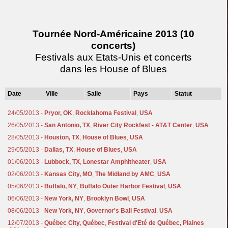
Tournée Nord-Américaine 2013 (10
concerts)
Festivals aux Etats-Unis et concerts
dans les House of Blues
Date
Ville
Salle
Pays
Statut
24/05/2013 -
Pryor, OK
,
Rocklahoma Festival
,
USA
26/05/2013 -
San Antonio, TX
,
River City Rockfest - AT&T Center
,
USA
28/05/2013 -
Houston, TX
,
House of Blues
,
USA
29/05/2013 -
Dallas, TX
,
House of Blues
,
USA
01/06/2013 -
Lubbock, TX
,
Lonestar Amphitheater
,
USA
02/06/2013 -
Kansas City, MO
,
The Midland by AMC
,
USA
05/06/2013 -
Buffalo, NY
,
Buffalo Outer Harbor Festival
,
USA
06/06/2013 -
New York, NY
,
Brooklyn Bowl
,
USA
08/06/2013 -
New York, NY
,
Governor's Ball Festival
,
USA
12/07/2013 -
Québec City, Québec
,
Festival d'Eté de Québec, Plaines