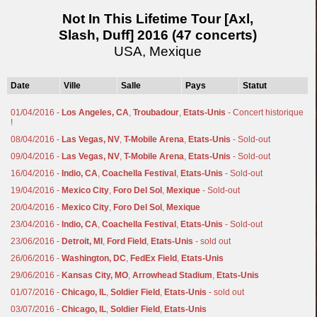
Not In This Lifetime Tour [Axl,
Slash, Duff] 2016 (47 concerts)
USA, Mexique
Date
Ville
Salle
Pays
Statut
01/04/2016 -
Los Angeles, CA
,
Troubadour
,
Etats-Unis
- Concert historique
!
08/04/2016 -
Las Vegas, NV
,
T-Mobile Arena
,
Etats-Unis
- Sold-out
09/04/2016 -
Las Vegas, NV
,
T-Mobile Arena
,
Etats-Unis
- Sold-out
16/04/2016 -
Indio, CA
,
Coachella Festival
,
Etats-Unis
- Sold-out
19/04/2016 -
Mexico City
,
Foro Del Sol
,
Mexique
- Sold-out
20/04/2016 -
Mexico City
,
Foro Del Sol
,
Mexique
23/04/2016 -
Indio, CA
,
Coachella Festival
,
Etats-Unis
- Sold-out
23/06/2016 -
Detroit, MI
,
Ford Field
,
Etats-Unis
- sold out
26/06/2016 -
Washington, DC
,
FedEx Field
,
Etats-Unis
29/06/2016 -
Kansas City, MO
,
Arrowhead Stadium
,
Etats-Unis
01/07/2016 -
Chicago, IL
,
Soldier Field
,
Etats-Unis
- sold out
03/07/2016 -
Chicago, IL
,
Soldier Field
,
Etats-Unis