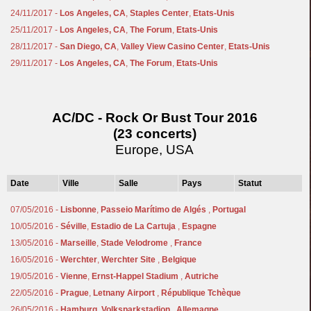
24/11/2017 -
Los Angeles, CA
,
Staples Center
,
Etats-Unis
25/11/2017 -
Los Angeles, CA
,
The Forum
,
Etats-Unis
28/11/2017 -
San Diego, CA
,
Valley View Casino Center
,
Etats-Unis
29/11/2017 -
Los Angeles, CA
,
The Forum
,
Etats-Unis
AC/DC - Rock Or Bust Tour 2016
(23 concerts)
Europe, USA
Date
Ville
Salle
Pays
Statut
07/05/2016 -
Lisbonne
,
Passeio Marítimo de Algés
,
Portugal
10/05/2016 -
Séville
,
Estadio de La Cartuja
,
Espagne
13/05/2016 -
Marseille
,
Stade Velodrome
,
France
16/05/2016 -
Werchter
,
Werchter Site
,
Belgique
19/05/2016 -
Vienne
,
Ernst-Happel Stadium
,
Autriche
22/05/2016 -
Prague
,
Letnany Airport
,
République Tchèque
26/05/2016 -
Hamburg
,
Volksparkstadion
,
Allemagne