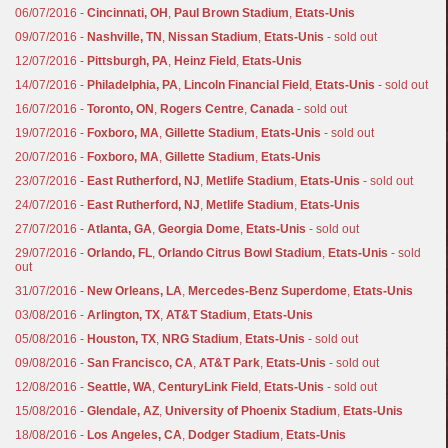
06/07/2016 -
Cincinnati, OH
,
Paul Brown Stadium
,
Etats-Unis
09/07/2016 -
Nashville, TN
,
Nissan Stadium
,
Etats-Unis
- sold out
12/07/2016 -
Pittsburgh, PA
,
Heinz Field
,
Etats-Unis
14/07/2016 -
Philadelphia, PA
,
Lincoln Financial Field
,
Etats-Unis
- sold out
16/07/2016 -
Toronto, ON
,
Rogers Centre
,
Canada
- sold out
19/07/2016 -
Foxboro, MA
,
Gillette Stadium
,
Etats-Unis
- sold out
20/07/2016 -
Foxboro, MA
,
Gillette Stadium
,
Etats-Unis
23/07/2016 -
East Rutherford, NJ
,
Metlife Stadium
,
Etats-Unis
- sold out
24/07/2016 -
East Rutherford, NJ
,
Metlife Stadium
,
Etats-Unis
27/07/2016 -
Atlanta, GA
,
Georgia Dome
,
Etats-Unis
- sold out
29/07/2016 -
Orlando, FL
,
Orlando Citrus Bowl Stadium
,
Etats-Unis
- sold
out
31/07/2016 -
New Orleans, LA
,
Mercedes-Benz Superdome
,
Etats-Unis
03/08/2016 -
Arlington, TX
,
AT&T Stadium
,
Etats-Unis
05/08/2016 -
Houston, TX
,
NRG Stadium
,
Etats-Unis
- sold out
09/08/2016 -
San Francisco, CA
,
AT&T Park
,
Etats-Unis
- sold out
12/08/2016 -
Seattle, WA
,
CenturyLink Field
,
Etats-Unis
- sold out
15/08/2016 -
Glendale, AZ
,
University of Phoenix Stadium
,
Etats-Unis
18/08/2016 -
Los Angeles, CA
,
Dodger Stadium
,
Etats-Unis