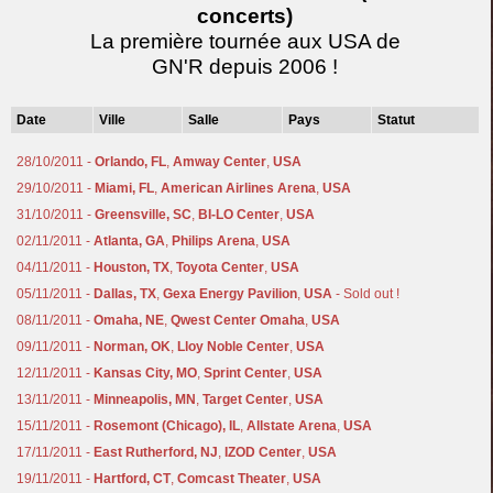
concerts)
La première tournée aux USA de
GN'R depuis 2006 !
Date
Ville
Salle
Pays
Statut
28/10/2011 -
Orlando, FL
,
Amway Center
,
USA
29/10/2011 -
Miami, FL
,
American Airlines Arena
,
USA
31/10/2011 -
Greensville, SC
,
BI-LO Center
,
USA
02/11/2011 -
Atlanta, GA
,
Philips Arena
,
USA
04/11/2011 -
Houston, TX
,
Toyota Center
,
USA
05/11/2011 -
Dallas, TX
,
Gexa Energy Pavilion
,
USA
- Sold out !
08/11/2011 -
Omaha, NE
,
Qwest Center Omaha
,
USA
09/11/2011 -
Norman, OK
,
Lloy Noble Center
,
USA
12/11/2011 -
Kansas City, MO
,
Sprint Center
,
USA
13/11/2011 -
Minneapolis, MN
,
Target Center
,
USA
15/11/2011 -
Rosemont (Chicago), IL
,
Allstate Arena
,
USA
17/11/2011 -
East Rutherford, NJ
,
IZOD Center
,
USA
19/11/2011 -
Hartford, CT
,
Comcast Theater
,
USA