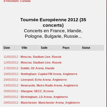
d'Abraham
,
Canada
Tournée Européenne 2012 (35
concerts)
Concerts en France, Irlande,
Pologne, Bulgarie, Russie...
Date
Ville
Salle
Pays
Statut
11/05/2012 -
Moscou
,
Stadium Live
,
Russie
12/05/2012 -
Moscou
,
Stadium Live
,
Russie
17/05/2012 -
Dublin
,
O2 Arena
,
Irlande
19/05/2012 -
Nottingham
,
Capital FM Arena
,
Angleterre
20/05/2012 -
Liverpool
,
Echo Arena
,
Angleterre
23/05/2012 -
Newcastle
,
Metro Radio Arena
,
Angleterre
25/05/2012 -
Glasgow
,
SECC
,
Ecosse
26/05/2012 -
Birmingham
,
LG Arena
,
Angleterre
29/05/2012 -
Manchester
,
Manchester Arena
,
Angleterre