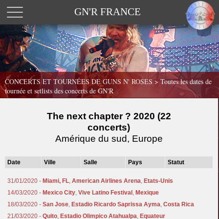
GN'R FRANCE
CONCERTS ET TOURNÉES DE GUNS N' ROSES >
Toutes les dates de
tournée et setlists des concerts de GN'R
The next chapter ? 2020 (22
concerts)
Amérique du sud, Europe
Date
Ville
Salle
Pays
Statut
31/01/2020 -
Miami, FL
,
American Airlines Arena
,
Etats-Unis
14/03/2020 -
Mexico City
,
Vive Latino Festival
,
Mexique
18/03/2020 -
San Jose
,
Estadio Ricardo Saprissa Ayma
,
Costa Rica
21/03/2020 -
Quito
,
Estadio Olimpico Atahualpa
,
Equateur