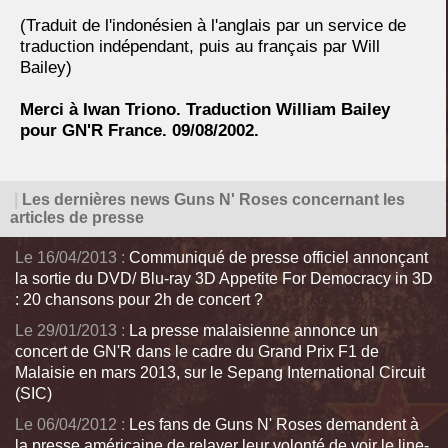
(Traduit de l'indonésien à l'anglais par un service de
traduction indépendant, puis au français par Will
Bailey)
Merci à Iwan Triono. Traduction William Bailey
pour GN'R France. 09/08/2002.
|
Les dernières news Guns N' Roses concernant les
articles de presse
Le 16/04/2013 :
Communiqué de presse officiel annonçant
la sortie du DVD/ Blu-ray 3D Appetite For Democracy in 3D
: 20 chansons pour 2h de concert ?
Le 29/01/2013 :
La presse malaisienne annonce un
concert de GN'R dans le cadre du Grand Prix F1 de
Malaisie en mars 2013, sur le Sepang International Circuit
(SIC)
Le 06/04/2012 :
Les fans de Guns N' Roses demandent à
la presse américaine de relayer leur volonté de voir le line-