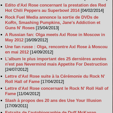
Edito d'Axl Rose concernant la prestation des Red
Hot Chili Peppers au Superbowl 2014
[04/02/2014]
Rock Fuel Media annonce la sortie de DVDs de
KoRn, Smashing Pumpkins, Jane's Addiction et
Guns N' Roses
[15/04/2013]
A Russian fan: Olga meets Axl Rose in Moscow in
May 2012
[16/09/2012]
Une fan russe : Olga, rencontre Axl Rose à Moscou
en mai 2012
[14/09/2012]
L'album le plus important des 25 dernières années
n'est pas Nevermind mais Appetite For Destruction
[24/07/2012]
Lettre d'Axl Rose suite à la Cérémonie du Rock N'
Roll Hall of Fame
[17/04/2012]
Lettre d'Axl Rose concernant le Rock N' Roll Hall of
Fame
[11/04/2012]
Slash à propos des 20 ans des Use Your Illusion
[17/09/2011]
Extraits de l'autobiographie de Duff McKagan