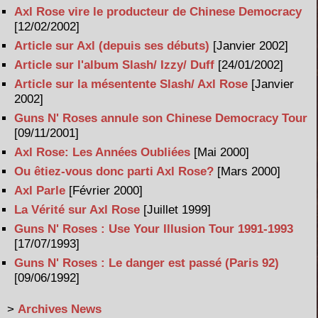
Axl Rose vire le producteur de Chinese Democracy
[12/02/2002]
Article sur Axl (depuis ses débuts)
[Janvier 2002]
Article sur l'album Slash/ Izzy/ Duff
[24/01/2002]
Article sur la mésentente Slash/ Axl Rose
[Janvier
2002]
Guns N' Roses annule son Chinese Democracy Tour
[09/11/2001]
Axl Rose: Les Années Oubliées
[Mai 2000]
Ou êtiez-vous donc parti Axl Rose?
[Mars 2000]
Axl Parle
[Février 2000]
La Vérité sur Axl Rose
[Juillet 1999]
Guns N' Roses : Use Your Illusion Tour 1991-1993
[17/07/1993]
Guns N' Roses : Le danger est passé (Paris 92)
[09/06/1992]
>
Archives News