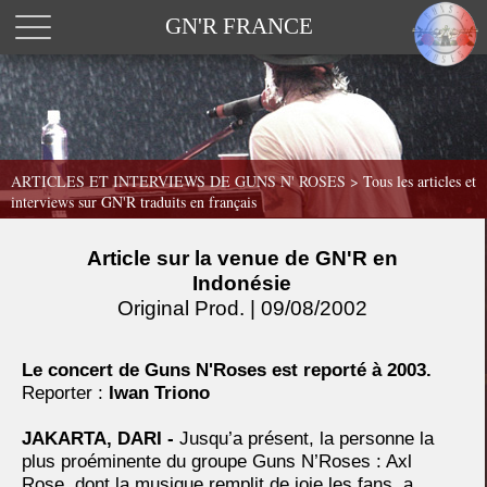
GN'R FRANCE
ARTICLES ET INTERVIEWS DE GUNS N' ROSES >
Tous les articles et
interviews sur GN'R traduits en français
Article sur la venue de GN'R en
Indonésie
Original Prod. | 09/08/2002
Le concert de Guns N'Roses est reporté à 2003.
Reporter :
Iwan Triono
JAKARTA, DARI -
Jusqu’a présent, la personne la
plus proéminente du groupe Guns N’Roses : Axl
Rose, dont la musique remplit de joie les fans, a