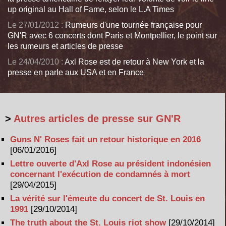
up original au Hall of Fame, selon le L.A Times
Le 27/01/2012 :
Rumeurs d'une tournée française pour
GN'R avec 6 concerts dont Paris et Montpellier, le point sur
les rumeurs et articles de presse
Le 24/04/2010 :
Axl Rose est de retour à New York et la
presse en parle aux USA et en France
>
Autres articles de presse sur GN'R
Guns N' Roses fait un retour historique en 2016
[06/01/2016]
Lettre ouverte d'Axl Rose au président indonésien
concernant l'exécution de condamnés à mort
[29/04/2015]
La vérité sur l'émeute du concert de St. Louis en
1991
[29/10/2014]
The truth about the St. Louis riot show
[29/10/2014]