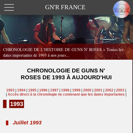
GN'R FRANCE
CHRONOLOGIE DE L'HISTOIRE DE GUNS N' ROSES >
Toutes les
dates importantes de 1993 à nos jours...
CHRONOLOGIE DE GUNS N'
ROSES DE 1993 À AUJOURD'HUI
1993
|
1994
|
1995
|
1996
|
1997
|
1998
|
1999
|
2000
|
2001
|
2002
|
2003
|
|
Accès direct à la chronologie ne contenant que les dates importantes
|
1993
Juillet 1993