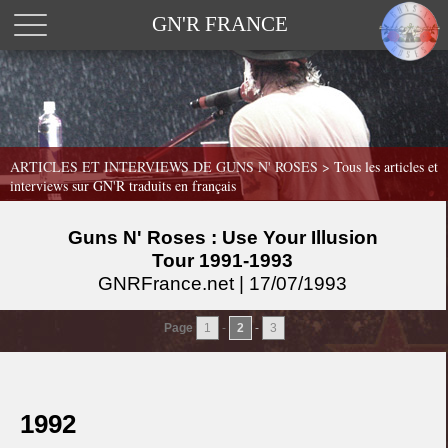
GN'R FRANCE
ARTICLES ET INTERVIEWS DE GUNS N' ROSES >
Tous les articles et
interviews sur GN'R traduits en français
Guns N' Roses : Use Your Illusion
Tour 1991-1993
GNRFrance.net | 17/07/1993
Page
1
-
2
-
3
1992