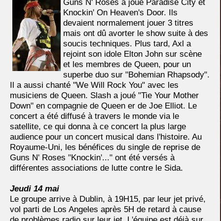
Guns N' Roses a joué Paradise City et
Knockin' On Heaven's Door. Ils
devaient normalement jouer 3 titres
mais ont dû avorter le show suite à des
soucis techniques. Plus tard, Axl a
rejoint son idole Elton John sur scène
et les membres de Queen, pour un
superbe duo sur "Bohemian Rhapsody".
Il a aussi chanté "We Will Rock You" avec les
musiciens de Queen. Slash a joué "Tie Your Mother
Down" en compagnie de Queen er de Joe Elliot. Le
concert a été diffusé à travers le monde via le
satellite, ce qui donna à ce concert la plus large
audience pour un concert musical dans l'histoire. Au
Royaume-Uni, les bénéfices du single de reprise de
Guns N' Roses "Knockin'..." ont été versés à
différentes associations de lutte contre le Sida.
Jeudi 14 mai
Le groupe arrive à Dublin, à 19H15, par leur jet privé,
vol parti de Los Angeles après 5H de retard à cause
de problèmes radio sur leur jet. L'équipe est déjà sur