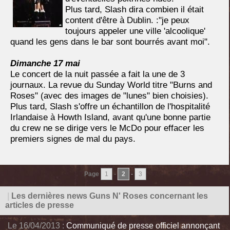
Plus tard, Slash dira combien il était
content d'être à Dublin. :"je peux
toujours appeler une ville 'alcoolique'
quand les gens dans le bar sont bourrés avant moi".
Dimanche 17 mai
Le concert de la nuit passée a fait la une de 3
journaux. La revue du Sunday World titre "Burns and
Roses" (avec des images de "lunes" bien choisies).
Plus tard, Slash s'offre un échantillon de l'hospitalité
Irlandaise à Howth Island, avant qu'une bonne partie
du crew ne se dirige vers le McDo pour effacer les
premiers signes de mal du pays.
Page
1
-
2
-
3
|
Les dernières news Guns N' Roses concernant les
articles de presse
Le 16/04/2013 :
Communiqué de presse officiel annonçant