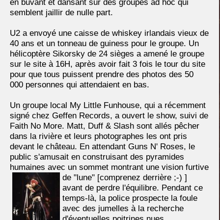
en buvant et dansant sur des groupes ad hoc qui
semblent jaillir de nulle part.
U2 a envoyé une caisse de whiskey irlandais vieux de
40 ans et un tonneau de guiness pour le groupe. Un
hélicoptère Sikorsky de 24 sièges a amené le groupe
sur le site à 16H, après avoir fait 3 fois le tour du site
pour que tous puissent prendre des photos des 50
000 personnes qui attendaient en bas.
Un groupe local My Little Funhouse, qui a récemment
signé chez Geffen Records, a ouvert le show, suivi de
Faith No More. Matt, Duff & Slash sont allés pêcher
dans la rivière et leurs photographes les ont pris
devant le château. En attendant Guns N' Roses, le
public s'amusait en construisant des pyramides
humaines avec un sommet montrant une vision furtive
de
"lune" [comprenez derrière ;-) ]
avant de perdre l'équilibre. Pendant ce
temps-là, la police prospecte la foule
avec des jumelles à la recherche
d'éventuelles poitrines nues.