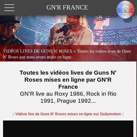
GN'R FRANCE
VIDÉOS LIVES DE GUNS N' ROSES >
Toutes les vidéos lives de Guns
N' Roses que nous avons mises en ligne
Toutes les vidéos lives de Guns N'
Roses mises en ligne par GN'R
France
GN'R live au Roxy 1986, Rock in Rio
1991, Prague 1992...
::
Vidéos live de Guns N' Roses mises en ligne sur Dailymotion
::