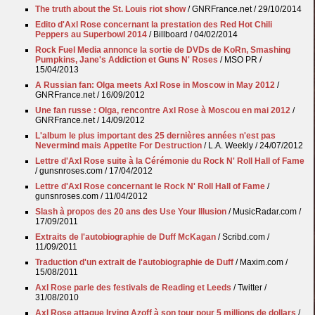
The truth about the St. Louis riot show
/ GNRFrance.net / 29/10/2014
Edito d'Axl Rose concernant la prestation des Red Hot Chili
Peppers au Superbowl 2014
/ Billboard / 04/02/2014
Rock Fuel Media annonce la sortie de DVDs de KoRn, Smashing
Pumpkins, Jane's Addiction et Guns N' Roses
/ MSO PR /
15/04/2013
A Russian fan: Olga meets Axl Rose in Moscow in May 2012
/
GNRFrance.net / 16/09/2012
Une fan russe : Olga, rencontre Axl Rose à Moscou en mai 2012
/
GNRFrance.net / 14/09/2012
L'album le plus important des 25 dernières années n'est pas
Nevermind mais Appetite For Destruction
/ L.A. Weekly / 24/07/2012
Lettre d'Axl Rose suite à la Cérémonie du Rock N' Roll Hall of Fame
/ gunsnroses.com / 17/04/2012
Lettre d'Axl Rose concernant le Rock N' Roll Hall of Fame
/
gunsnroses.com / 11/04/2012
Slash à propos des 20 ans des Use Your Illusion
/ MusicRadar.com /
17/09/2011
Extraits de l'autobiographie de Duff McKagan
/ Scribd.com /
11/09/2011
Traduction d'un extrait de l'autobiographie de Duff
/ Maxim.com /
15/08/2011
Axl Rose parle des festivals de Reading et Leeds
/ Twitter /
31/08/2010
Axl Rose attaque Irving Azoff à son tour pour 5 millions de dollars
/