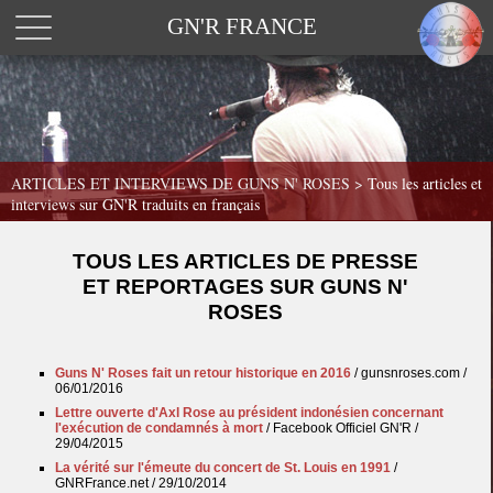
GN'R FRANCE
ARTICLES ET INTERVIEWS DE GUNS N' ROSES >
Tous les articles et
interviews sur GN'R traduits en français
TOUS LES ARTICLES DE PRESSE
ET REPORTAGES SUR GUNS N'
ROSES
Guns N' Roses fait un retour historique en 2016
/ gunsnroses.com /
06/01/2016
Lettre ouverte d'Axl Rose au président indonésien concernant
l'exécution de condamnés à mort
/ Facebook Officiel GN'R /
29/04/2015
La vérité sur l'émeute du concert de St. Louis en 1991
/
GNRFrance.net / 29/10/2014