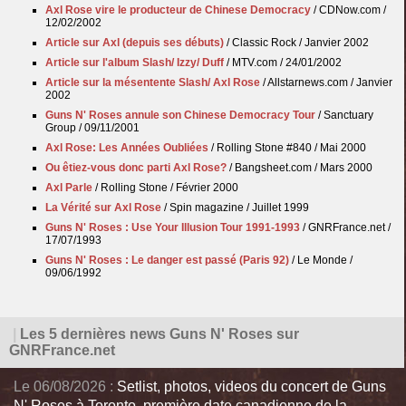
Axl Rose vire le producteur de Chinese Democracy
/ CDNow.com /
12/02/2002
Article sur Axl (depuis ses débuts)
/ Classic Rock / Janvier 2002
Article sur l'album Slash/ Izzy/ Duff
/ MTV.com / 24/01/2002
Article sur la mésentente Slash/ Axl Rose
/ Allstarnews.com / Janvier
2002
Guns N' Roses annule son Chinese Democracy Tour
/ Sanctuary
Group / 09/11/2001
Axl Rose: Les Années Oubliées
/ Rolling Stone #840 / Mai 2000
Ou êtiez-vous donc parti Axl Rose?
/ Bangsheet.com / Mars 2000
Axl Parle
/ Rolling Stone / Février 2000
La Vérité sur Axl Rose
/ Spin magazine / Juillet 1999
Guns N' Roses : Use Your Illusion Tour 1991-1993
/ GNRFrance.net /
17/07/1993
Guns N' Roses : Le danger est passé (Paris 92)
/ Le Monde /
09/06/1992
|
Les 5 dernières news Guns N' Roses sur
GNRFrance.net
Le 06/08/2026 :
Setlist, photos, videos du concert de Guns
N' Roses à Toronto, première date canadienne de la