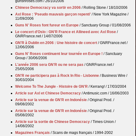
gunsnroses.com / 26/10/2006
Chinese Democracy va sortir en 2006
/ Rolling Stone / 18/10/2006
Axl Rose : 'Pseudo mauvais garçon repenti'
/ New York Magazine /
11/09/2006
Guns N' Roses font fureur en Europe
/ Sanctuary Group / 01/08/2006
Le concert d'Oslo : GN'R France et Allineed avec Axl Rose
/
GNRFrance.net / 14/07/2006
GN'R à Dublin en 2006 : Une histoire de concert
/ GNRFrance.net /
12/06/2006
Guns N' Roses continuent leur tournée en Europe !
/ Sanctuary
Group / 30/06/2006
L'année 2006 sera GN'R ou ne sera pas
/ GNRFrance.net /
25/05/2006
GN'R ne participera pas à Rock In Rio - Lisbonne
/ Business Wire /
30/03/2004
Welcome To The Jungle - Histoire de GN'R
/ Kerrang! / 17/03/2004
Article sur Axl et Chinese Democracy
/ Antimusic.com / 16/06/2003
Article sur la venue de GN'R en Indonésie
/ Original Prod. /
09/08/2002
Article sur la venue de GN'R en Indonésie
/ Original Prod. /
05/08/2002
Article sur la sortie de Chinese Democracy
/ Times-Union /
14/08/2002
Magazines Français
/ Scans de mags français / 1994-2002