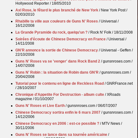
Hollywood Reporter / 18/05/2010
Axl Rose, le fêtard le plus branché de New York
/ New York Post /
02/03/2010
Rhabille ta ville aux couleurs de Guns N' Roses
/ Universal /
16/12/2008
La Grande Pyramide du rock, quelqu'un ?
/ Rock N' Folk / 18/11/2008
Soirées d'écoute de Chinese Democracy en France
/ Universal /
14/11/2008
GN'R annonce la sortie de Chinese Democracy
/ Universal - Geffen /
22/10/2008
Guns N' Roses va se 'venger' dans Rock Band 2
/ gunsnroses.com /
14/07/2008
Guns N' Robin : la situation de Robin dans GN'R
/ gunsnroses.com /
20/04/2008
Tutorial pour le contenu en ligne de Reckless Road
/ GNRFrance.net
/ 28/10/2007
Chronique d'Appetite For Destruction - album culte
/ XRoads
magazine / 01/10/2007
Guns N' Roses et Live Earth
/ gunsnroses.com / 06/07/2007
Chinese Democracy sortira enfin le 6 mars 2007
/ gunsnroses.com /
14/12/2006
Chinese Democracy en 2006 : est-ce possible ?
/ MTV News /
30/11/2006
Guns N' Roses se lance dans sa tournée américaine
/