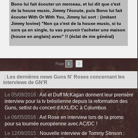
Bono lui fait écouter un morceau, et lui dit que c'est
de la house music, Jimmy l'écoute, puis Bono lui fait
écouter With Or With You, Jimmy lui sort : (imitant
Jimmy Iovine) "Non ça c'est de la house music, si tu
sors ça en single, tu vas pouvoir t'acheter une maison
(house en anglais) avec" !! (éclat de rire général)
Page
1
-
2
|
Les dernières news Guns N' Roses concernant les
interviews de GN'R
Le 05/09/2016 :
Axl et Duff McKagan donnent leur première
interview pour la tv brésilienne depuis la reformation des
Guns, setlist du concert d'AXL/DC à Columbus
Le 06/05/2016 :
Axl Rose en interview lors de la promo
pour sa tournée européenne avec AC/DC !
Le 12/09/2015 :
Nouvelle interview de Tommy Stinson :