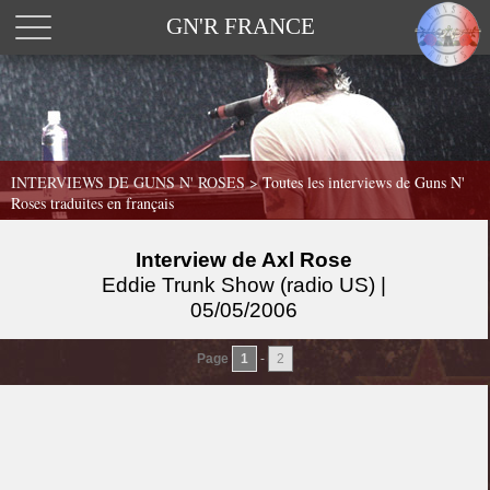
GN'R FRANCE
INTERVIEWS DE GUNS N' ROSES >
Toutes les interviews de Guns N'
Roses traduites en français
Interview de Axl Rose
Eddie Trunk Show (radio US) |
05/05/2006
Page
1
-
2