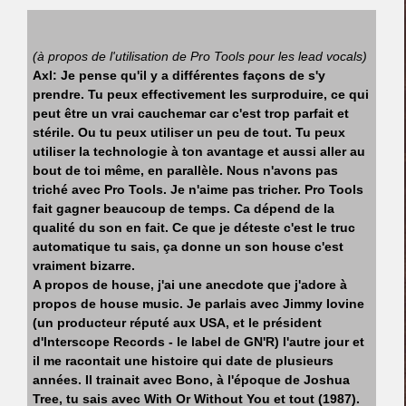
(à propos de l'utilisation de Pro Tools pour les lead vocals)
Axl: Je pense qu'il y a différentes façons de s'y
prendre. Tu peux effectivement les surproduire, ce qui
peut être un vrai cauchemar car c'est trop parfait et
stérile. Ou tu peux utiliser un peu de tout. Tu peux
utiliser la technologie à ton avantage et aussi aller au
bout de toi même, en parallèle. Nous n'avons pas
triché avec Pro Tools. Je n'aime pas tricher. Pro Tools
fait gagner beaucoup de temps. Ca dépend de la
qualité du son en fait. Ce que je déteste c'est le truc
automatique tu sais, ça donne un son house c'est
vraiment bizarre.
A propos de house, j'ai une anecdote que j'adore à
propos de house music. Je parlais avec Jimmy Iovine
(un producteur réputé aux USA, et le président
d'Interscope Records - le label de GN'R) l'autre jour et
il me racontait une histoire qui date de plusieurs
années. Il trainait avec Bono, à l'époque de Joshua
Tree, tu sais avec With Or Without You et tout (1987).