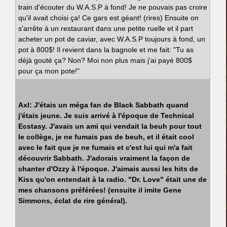
train d'écouter du W.A.S.P à fond! Je ne pouvais pas croire
qu'il avait choisi ça! Ce gars est géant! (rires) Ensuite on
s'arrête à un restaurant dans une petite ruelle et il part
acheter un pot de caviar, avec W.A.S.P toujours à fond, un
pot à 800$! Il revient dans la bagnole et me fait: "Tu as
déjà gouté ça? Non? Moi non plus mais j'ai payé 800$
pour ça mon pote!"
Axl: J'étais un méga fan de Black Sabbath quand
j'étais jeune. Je suis arrivé à l'époque de Technical
Ecstasy. J'avais un ami qui vendait la beuh pour tout
le collège, je ne fumais pas de beuh, et il était cool
avec le fait que je ne fumais et c'est lui qui m'a fait
découvrir Sabbath. J'adorais vraiment la façon de
chanter d'Ozzy à l'époque. J'aimais aussi les hits de
Kiss qu'on entendait à la radio. "Dr. Love" était une de
mes chansons préférées! (ensuite il imite Gene
Simmons, éclat de rire général).