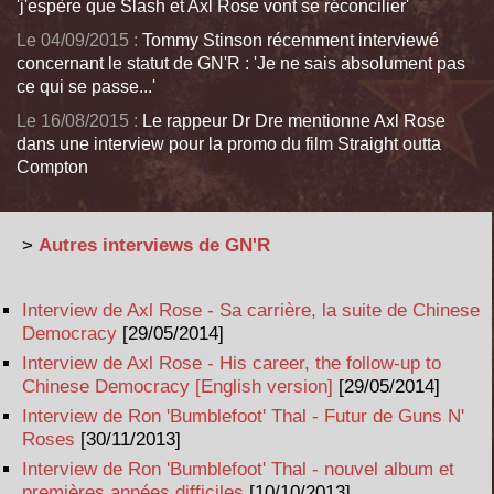
'j'espère que Slash et Axl Rose vont se réconcilier'
Le 04/09/2015 :
Tommy Stinson récemment interviewé
concernant le statut de GN'R : 'Je ne sais absolument pas
ce qui se passe...'
Le 16/08/2015 :
Le rappeur Dr Dre mentionne Axl Rose
dans une interview pour la promo du film Straight outta
Compton
>
Autres interviews de GN'R
Interview de Axl Rose - Sa carrière, la suite de Chinese
Democracy
[29/05/2014]
Interview de Axl Rose - His career, the follow-up to
Chinese Democracy [English version]
[29/05/2014]
Interview de Ron 'Bumblefoot' Thal - Futur de Guns N'
Roses
[30/11/2013]
Interview de Ron 'Bumblefoot' Thal - nouvel album et
premières années difficiles
[10/10/2013]