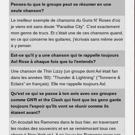
Penses-tu que le groupe peut se résumer en une
seule chanson?
Le meilleur exemple de chansons du Guns N' Roses d'où
je viens est sans doute "Paradise City". C'est exactement
mon genre de trucs. Et c'était une de ces chansons quand,
en ce qui concerne les guitares, j'écrivais sans même avoir
à y penser.
Est-ce qu'il y a une chanson qui te rappelle toujours
Axl Rose à chaque fois que tu l'entends?
Une chanson de Thin Lizzy (un groupe dont Axl était fan
dans les années '80): "Thunder & Lightning" ("Tonnerre &
Eclairs" en français). Elle me rappelle toujours Axl.
Qu'est ce qui se passe à ton avis avec ces groupes
comme GN'R et the Clash qui font que les gens garde
toujours l'espoir qu'ils vont se réunir comme ils
étaient avant?
On écoutait les Ramones dans le bus hier, en traversant
les routes des souvenirs et en se remémorant tous ces
shows à New York et L.A où j'ai vu les Ramones jouer ces