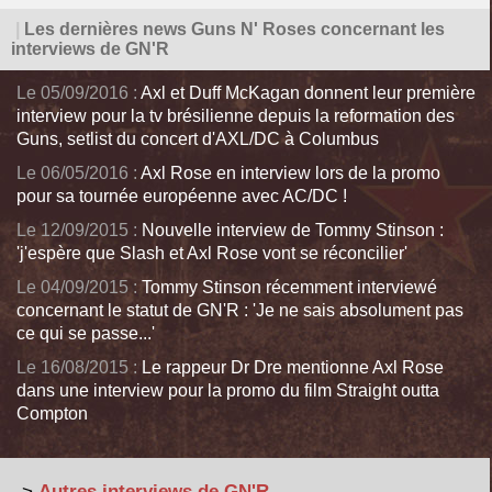
|
Les dernières news Guns N' Roses concernant les
interviews de GN'R
Le 05/09/2016 :
Axl et Duff McKagan donnent leur première
interview pour la tv brésilienne depuis la reformation des
Guns, setlist du concert d'AXL/DC à Columbus
Le 06/05/2016 :
Axl Rose en interview lors de la promo
pour sa tournée européenne avec AC/DC !
Le 12/09/2015 :
Nouvelle interview de Tommy Stinson :
'j'espère que Slash et Axl Rose vont se réconcilier'
Le 04/09/2015 :
Tommy Stinson récemment interviewé
concernant le statut de GN'R : 'Je ne sais absolument pas
ce qui se passe...'
Le 16/08/2015 :
Le rappeur Dr Dre mentionne Axl Rose
dans une interview pour la promo du film Straight outta
Compton
>
Autres interviews de GN'R