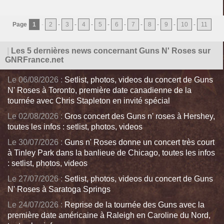
Page
1
-
2
-
3
-
4
-
5
-
6
-
7
-
8
-
9
-
10
-
11
|
Les 5 dernières news concernant Guns N' Roses sur
GNRFrance.net
Le 06/08/2026 :
Setlist, photos, videos du concert de Guns
N' Roses à Toronto, première date canadienne de la
tournée avec Chris Stapleton en invité spécial
Le 02/08/2026 :
Gros concert des Guns n' roses à Hershey,
toutes les infos : setlist, photos, videos
Le 30/07/2026 :
Guns n' Roses donne un concert très court
à Tinley Park dans la banlieue de Chicago, toutes les infos
: setlist, photos, videos
Le 27/07/2026 :
Setlist, photos, videos du concert de Guns
N' Roses à Saratoga Springs
Le 24/07/2026 :
Reprise de la tournée des Guns avec la
première date américaine à Raleigh en Caroline du Nord,