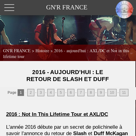
GN'R FRANCE
GN'R FRANCE
>
Histoire
>
2016 - aujourd'hui : AXL/DC et Not in this
lifetime tour
2016 - AUJOURD'HUI : LE
RETOUR DE SLASH ET DUFF
Page
1
-
2
-
3
-
4
-
5
-
6
-
7
-
8
-
9
-
10
-
11
2016 : Not In This Lifetime Tour et AXL/DC
L'année 2016 débute par un secret de polichinelle à
savoir l'annonce du retour de
Slash
et
Duff McKagan