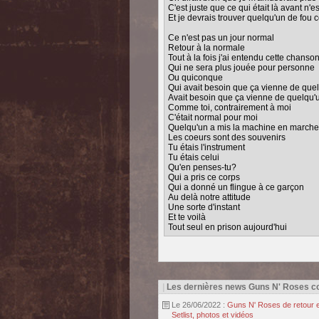
C'est juste que ce qui était là avant n'e
Et je devrais trouver quelqu'un de fo
Ce n'est pas un jour normal
Retour à la normale
Tout à la fois j'ai entendu cette chanso
Qui ne sera plus jouée pour personne
Ou quiconque
Qui avait besoin que ça vienne de que
Avait besoin que ça vienne de quelqu'u
Comme toi, contrairement à moi
C'était normal pour moi
Quelqu'un a mis la machine en marche
Les coeurs sont des souvenirs
Tu étais l'instrument
Tu étais celui
Qu'en penses-tu?
Qui a pris ce corps
Qui a donné un flingue à ce garçon
Au delà notre attitude
Une sorte d'instant
Et te voilà
Tout seul en prison aujourd'hui
|
Les dernières news Guns N' Roses 
Le 26/06/2022 :
Guns N' Roses de retour e
Setlist, photos et vidéos