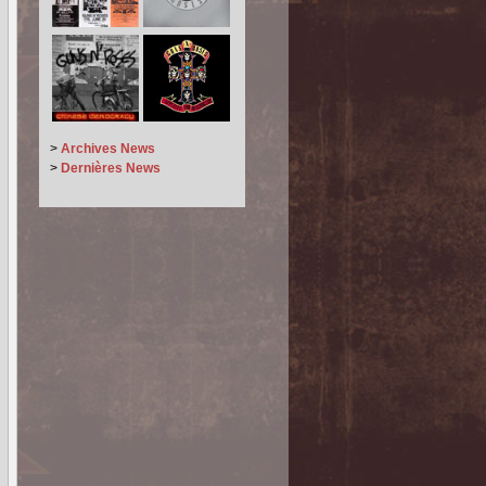
>
Archives News
>
Dernières News