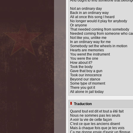
And ought to find someone that belonge
Not an ordinary day
Back in an ordinary way
All at once this song I heard
No longer would it play for anybody
Or anyone
That needed coming from somebody
Needed coming from someone who car
Not like you, unlike me
In an ordinary way for me
Somebody set the wheels in motion
Hearts are memories
You weret the instrument
You were the one
How about it?
Took the body
Gave that boy a gun
Took our innocence
Beyond our stance
Some type of moment
There you got it
All alone in jail today
Traduction
Quand tout est dit et tout a été fait
Nous ne sommes pas les seuls
A voir la vie de cette façon
C'est ce que les anciens disent
Mais à chaque fois que je les vois
Ca me donne envie d'avoir un flingue