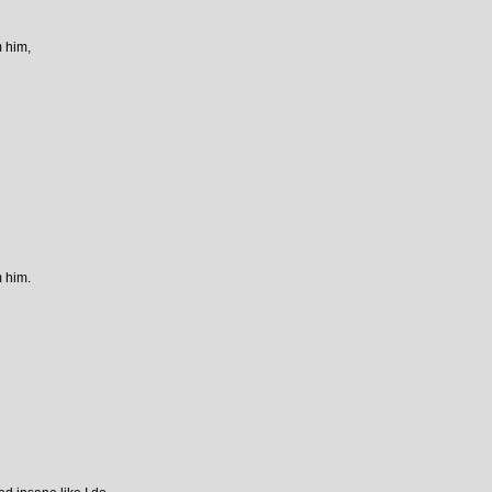
m him,
m him.