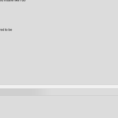
d insane like I do
ed to be