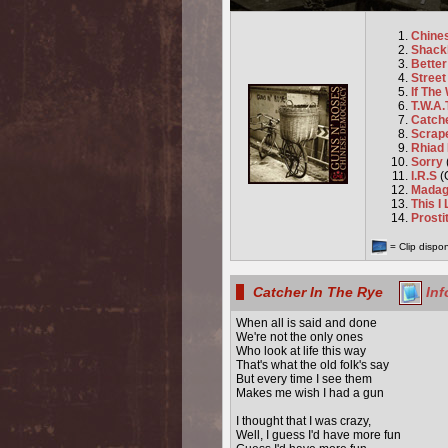
Chine
Shack
Bette
Street
If The
T.W.A.
Catch
Scrap
Rhiad
Sorry
I.R.S
(
Madag
This I
Prosti
= Clip dispo
Catcher In The Rye
Inf
When all is said and done
We're not the only ones
Who look at life this way
That's what the old folk's say
But every time I see them
Makes me wish I had a gun
I thought that I was crazy,
Well, I guess I'd have more fun