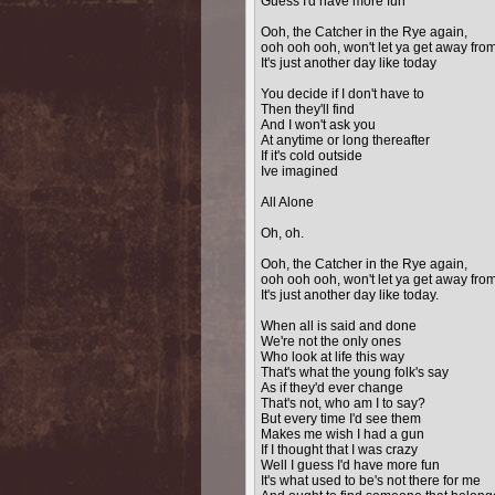
Guess I'd have more fun
Ooh, the Catcher in the Rye again,
ooh ooh ooh, won't let ya get away fro
It's just another day like today
You decide if I don't have to
Then they'll find
And I won't ask you
At anytime or long thereafter
If it's cold outside
Ive imagined
All Alone
Oh, oh.
Ooh, the Catcher in the Rye again,
ooh ooh ooh, won't let ya get away fro
It's just another day like today.
When all is said and done
We're not the only ones
Who look at life this way
That's what the young folk's say
As if they'd ever change
That's not, who am I to say?
But every time I'd see them
Makes me wish I had a gun
If I thought that I was crazy
Well I guess I'd have more fun
It's what used to be's not there for me