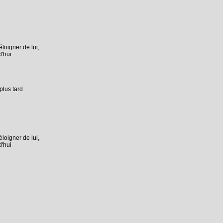
loigner de lui,
d'hui
plus tard
loigner de lui,
d'hui