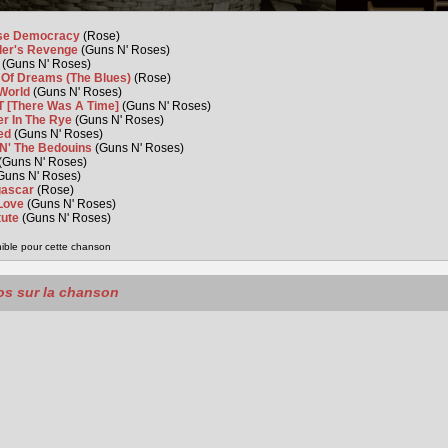
se Democracy
(Rose)
ler's Revenge
(Guns N' Roses)
r
(Guns N' Roses)
 Of Dreams (The Blues)
(Rose)
 World
(Guns N' Roses)
T [There Was A Time]
(Guns N' Roses)
er In The Rye
(Guns N' Roses)
ed
(Guns N' Roses)
 N' The Bedouins
(Guns N' Roses)
(Guns N' Roses)
Guns N' Roses)
ascar
(Rose)
 Love
(Guns N' Roses)
tute
(Guns N' Roses)
nible pour cette chanson
os sur la chanson