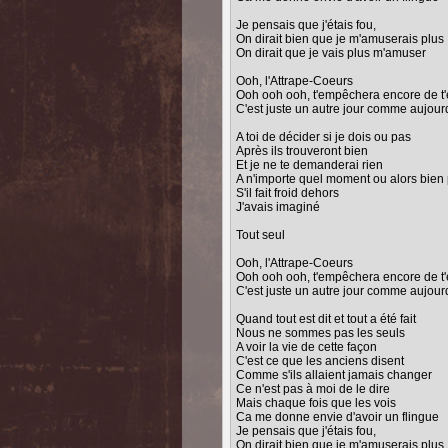
Je pensais que j'étais fou,
On dirait bien que je m'amuserais plus
On dirait que je vais plus m'amuser
Ooh, l'Attrape-Coeurs
Ooh ooh ooh, t'empêchera encore de t'é
C'est juste un autre jour comme aujour
A toi de décider si je dois ou pas
Après ils trouveront bien
Et je ne te demanderai rien
A n'importe quel moment ou alors bien 
S'il fait froid dehors
J'avais imaginé
Tout seul
Ooh, l'Attrape-Coeurs
Ooh ooh ooh, t'empêchera encore de t'é
C'est juste un autre jour comme aujour
Quand tout est dit et tout a été fait
Nous ne sommes pas les seuls
A voir la vie de cette façon
C'est ce que les anciens disent
Comme s'ils allaient jamais changer
Ce n'est pas à moi de le dire
Mais chaque fois que les vois
Ca me donne envie d'avoir un flingue
Je pensais que j'étais fou,
On dirait bien que je m'amuserais plus