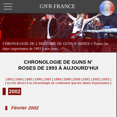
GN'R FRANCE
CHRONOLOGIE DE L'HISTOIRE DE GUNS N' ROSES >
Toutes les
dates importantes de 1993 à nos jours...
CHRONOLOGIE DE GUNS N'
ROSES DE 1993 À AUJOURD'HUI
1993
|
1994
|
1995
|
1996
|
1997
|
1998
|
1999
|
2000
|
2001
|
2002
|
2003
|
|
Accès direct à la chronologie ne contenant que les dates importantes
|
2002
Février 2002