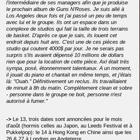
l'intermédiaire de ses managers afin que je produise
le prochain album de Guns N'Roses. Je suis allé à
Los Angeles deux fois et j'ai passé un peu de temps
avec lui et le groupe. Ils ont un espace dans un
complexe de studios qui fait la taille de trois terrains
de basket. D'après ce que je sais, ils louent cet
endroit depuis huit ans. C'est une de ces pièces de
studio qui coutent 4000$ par jour. Je ne serais pas
surpris s'ils avaient dépensé 10 millions de dollars
rien que pour la location de cette pièce. Axl était très
sympa, posé, étonnemment talentueux. A un moment,
il jouait du piano et chantait en même temps, et j'étais
là: "Ouah." Définitivement un reclus. Ils travaillaient
de minuit à 8h du matin. Complètement clean et sobre
- personne dans le groupe ne boit, personne n'est
autorisé à fumer."
->
Le 13, trois dates sont annoncées pour le mois
d'août (hormis celles au Japon, au Leeds Festival et à
Pukkelpop): le 14 à Hong Kong en Chine ainsi que les
26 & 27 à Londres en Angleterre.