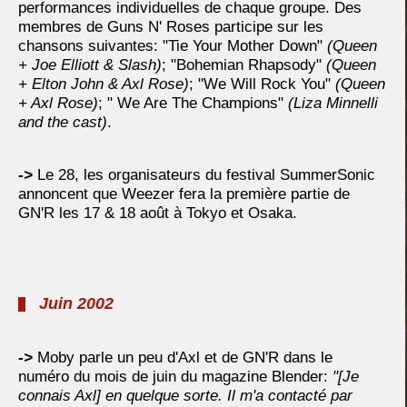
performances individuelles de chaque groupe. Des
membres de Guns N' Roses participe sur les
chansons suivantes: "Tie Your Mother Down"
(Queen
+ Joe Elliott & Slash)
; "Bohemian Rhapsody"
(Queen
+ Elton John & Axl Rose)
; "We Will Rock You"
(Queen
+ Axl Rose)
; " We Are The Champions"
(Liza Minnelli
and the cast)
.
->
Le 28, les organisateurs du festival SummerSonic
annoncent que Weezer fera la première partie de
GN'R les 17 & 18 août à Tokyo et Osaka.
Juin 2002
->
Moby parle un peu d'Axl et de GN'R dans le
numéro du mois de juin du magazine Blender:
"[Je
connais Axl] en quelque sorte. Il m'a contacté par