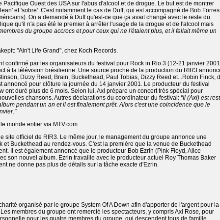
e Pacifique Ouest des USA sur l'abus d'alcool et de drogue. Le but est de montrer
lean' et 'sobre'. C'est notamment le cas de Duff, qui est accompagné de Bob Forres
éricains). On a demandé à Duff qu'est-ce que ça avait changé avec le reste du
ique qu'il n'a pas été le premier à arrêter l'usage de la drogue et de l'alcool mais
s membres du groupe accrocs et pour ceux qui ne l'étaient plus, et il fallait même un
epit: "Ain't Life Grand", chez Koch Records.
t confirmé par les organisateurs du festival pour Rock in Rio 3 (12-21 janvier 2001
rect à la télévision brésilienne. Une source proche de la production du RIR3 annonc
tinson, Dizzy Reed, Brain, Buckethead, Paul Tobias, Dizzy Reed et...Robin Finck, 
t annoncé pour clôture la journée du 14 janvier 2001. Le producteur du festival
w ont duré plus de 6 mois. Selon lui, Axl prépare un concert très spécial pour
ouvelles chansons. Autres déclarations du coordinateur du festival:
"Il (Axl) est res
album pendant un an et il est finalement prêt. Alors c'est une coincidence que le
nvier."
 le monde entier via MTV.com
r le site officiel de RIR3. Le même jour, le management du groupe annonce une
ck et Buckethead au rendez-vous. C'est la première que la venue de Buckethead
ent. Il est également annoncé que le producteur Bob Ezrin (Pink Floyd, Alice
ec son nouvel album. Ezrin travaille avec le producteur actuel Roy Thomas Baker
 ne donne pas plus de détails sur la tâche exacte d'Ezrin.
charité organisé par le groupe System Of A Down afin d'apporter de l'argent pour la
es membres du groupe ont remercié les spectacteurs, y compris Axl Rose, pour
 personnelle pour les quatre membres du groupe, qui descendent tous de famille