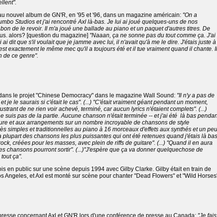
llent".
 au nouvel album de GN'R, en '95 et '96, dans un magazine américain:
"On a
mbo Studios et j'ai rencontré Axl là-bas. Je lui ai joué quelques-uns de nos
 bon de le revoir. Il m'a joué une ballade au piano et un paquet d'autres titres. De
dus. alors? [question du magazine]
"Naaan, ça ne sonne pas du tout comme ça. J'ai
 ai dit que s'il voulait que je jamme avec lui, il n'avait qu'à me le dire. J'étais juste à
 est exactement le même mec qu'il a toujours été et il tue vraiment quand il chante. I
en de ce genre".
 dans le projet "Chinese Democracy" dans le magazine Wall Sound:
"Il n'y a pas de
t je le saurais si c'était le cas". (...) "C'était vraiment géant pendant un moment,
strant de ne rien voir achevé, terminé, car aucun lyrics n'étaient complets". (...)
e suis pas de la partie. Aucune chanson n'était terminée -- et j'ai été là bas pendan
'écriture et aux arrangements sur un nombre incroyable de chansons de style
ès simples et traditionnelles au piano à 16 morceaux d'effets aux synthés et un pe
La plupart des chansons les plus puissantes qui ont été retenues quand j'étais là ba
ck, créées pour les masses, avec plein de riffs de guitare". (...) "Quand il en aura
les chansons pourront sortir". (...)"J'espère que ça va donner quelquechose de
tout ça".
ois en public sur une scène depuis 1994 avec Gilby Clarke. Gilby était en train de
s Angeles, et Axl est monté sur scène pour chanter "Dead Flowers" et "Wild Horses
 presse concernant Axl et GN'R lors d'une conférence de presse au Canada:
"Je fais