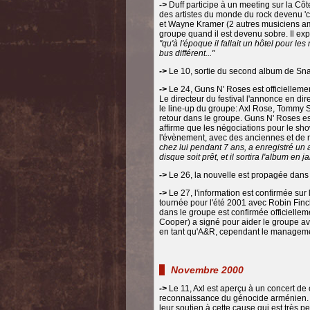
->
Duff participe à un meeting sur la Côt
des artistes du monde du rock devenu 'c
et Wayne Kramer (2 autres musiciens am
groupe quand il est devenu sobre. Il expl
"qu'à l'époque il fallait un hôtel pour le
bus différent..."
->
Le 10, sortie du second album de Snak
->
Le 24, Guns N' Roses est officiellemen
Le directeur du festival l'annonce en di
le line-up du groupe: Axl Rose, Tommy S
retour dans le groupe. Guns N' Roses es
affirme que les négociations pour le sho
l'évènement, avec des anciennes et de n
chez lui pendant 7 ans, a enregistré un 
disque soit prêt, et il sortira l'album en ja
->
Le 26, la nouvelle est propagée dans
->
Le 27, l'information est confirmée su
tournée pour l'été 2001 avec Robin Fin
dans le groupe est confirmée officiellem
Cooper) a signé pour aider le groupe av
en tant qu'A&R, cependant le management
Novembre 2000
->
Le 11, Axl est aperçu à un concert de 
reconnaissance du génocide arménien. L
leur soutien à cette cause qui est très