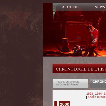
ACCUEIL
NEWS
CHRONOLOGIE DE L'HIST
CHRONO
Toute la chronologie
de
Guns N' Roses
1993
|
1994
|
1
|
Accès direct 
2000