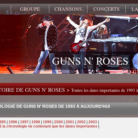
GROUPE
CHANSONS
CONCERTS
LA
GUNS N' ROSES
OIRE DE GUNS N' ROSES >
Toutes les dates importantes de 1993 à
LOGIE DE GUNS N' ROSES DE 1993 À AUJOURD'HUI
995
|
1996
|
1997
|
1998
|
1999
|
2000
|
2001
|
2002
|
2003
|
à la chronologie ne contenant que les dates importantes
|