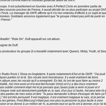
confirmé comme étant le nouveau guitariste attitré de GN'R.
roupe. Il est actuellement en tournée avec A Perfect Circle en première partie de
n des sources proches de Freese, il aurait décidé de ne plus participer au projet GN
 Finck. Le manager de GN'R affirme qu'il n'a rien entendu d'officiel à ce sujet et qu
terminées. Goldstein annonce également que "
le groupe n'étant pas prêt de partir en
h Freese."
tradlin': "Ride On". Duff apparaît sur cet album.
agnie de Duff.
producteur du groupe (il a travaillé notamment avec Queen). Moby, Youth, et Se
on Radio Rock 1 Show en Angleterre. Il parle notamment d'Axl et de GN'R:
"J'ai joué
ques parties ici et là. Ses vocals sont monstrueux. Il y avait vraiment de bons
 un album avec les vocals qu'il a enregistré. En fait, ils ont de quoi faire au moins 2
lité, Axl s'est assis et m'a tout fait écouter (rires) et il y a des trucs vraiment
avais oublié comment était Axl et je pensais que j'avais juste à venir et jouer et il
chaque note soit absolument parfaite et, tu sais, d'un jour à l'autre, Axl peut etre là 
r des parties de mes solos et dire: 'Tu peux demander à Brian d'essayer de faire ça?'
.) "Axl est très persuasif. Il est magique, il est vraiment magique tu sais, et je pense
s les génies, Fred [Mercury] n'était pas non plus la personne la plus facile à vivre
on et se donne à un million de %, tu prends tout ce qu'ils ont à donner, et je l'ai fa