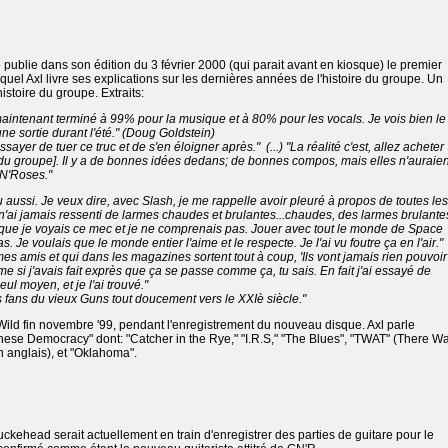
ublie dans son édition du 3 février 2000 (qui parait avant en kiosque) le premier
uel Axl livre ses explications sur les dernières années de l'histoire du groupe. Un
histoire du groupe. Extraits:
 maintenant terminé à 99% pour la musique et à 80% pour les vocals. Je vois bien le
ne sortie durant l'été." (Doug Goldstein)
ssayer de tuer ce truc et de s'en éloigner après." (...) "La réalité c'est, allez acheter
du groupe]. Il y a de bonnes idées dedans; de bonnes compos, mais elles n'auraien
N'Roses."
 aussi. Je veux dire, avec Slash, je me rappelle avoir pleuré à propos de toutes les
n'ai jamais ressenti de larmes chaudes et brulantes...chaudes, des larmes brulante
rceque je voyais ce mec et je ne comprenais pas. Jouer avec tout le monde de Space
 Je voulais que le monde entier l'aime et le respecte. Je l'ai vu foutre ça en l'air."
e mes amis et qui dans les magazines sortent tout à coup, 'Ils vont jamais rien pouvoir
 si j'avais fait exprès que ça se passe comme ça, tu sais. En fait j'ai essayé de
ul moyen, et je l'ai trouvé."
fans du vieux Guns tout doucement vers le XXIè siècle."
 Wild fin novembre '99, pendant l'enregistrement du nouveau disque. Axl parle
ese Democracy" dont: "Catcher in the Rye," "I.R.S," "The Blues", "TWAT" (There W
n anglais), et "Oklahoma".
ckehead serait actuellement en train d'enregistrer des parties de guitare pour le