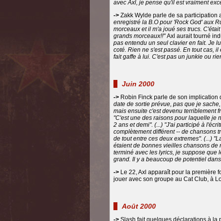
avec Axl, je pense qu'il est vraiment exce
->
Zakk Wylde parle de sa participation
enregistré la B.O pour 'Rock God' aux Ru
morceaux et il m'a joué ses trucs. C'était
grands morceaux!!"
Axl aurait tourné in
pas entendu un seul clavier en fait. Je lui
coté. Rien ne s'est passé. En tout cas, il
fait gaffe à lui. C'est pas un junkie ou ri
Juin 2000
->
Robin Finck parle de son implication
date de sortie prévue, pas que je sache, e
mais ensuite c'est devenu terriblement fru
"C'est une des raisons pour laquelle je n
2 ans et demi". (...) "J'ai participé à l
complètement différent -- de chansons tr
de tout entre ces deux extremes". (...) "
étaient de bonnes vieilles chansons de ro
terminé avec les lyrics, je suppose que 
grand. Il y a beaucoup de potentiel dans 
->
Le 22, Axl apparaît pour la première f
jouer avec son groupe au Cat Club, à Lo
Août 2000
->
Slash fait quelques déclarations à la