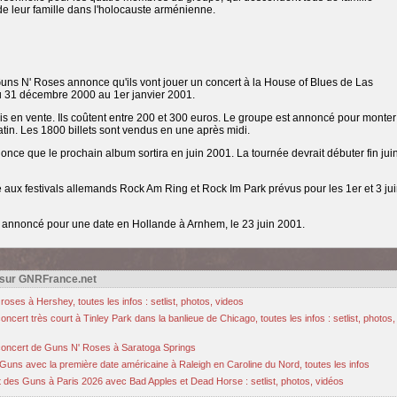
 leur famille dans l'holocauste arménienne.
ns N' Roses annonce qu'ils vont jouer un concert à la House of Blues de Las
du 31 décembre 2000 au 1er janvier 2001.
 mis en vente. Ils coûtent entre 200 et 300 euros. Le groupe est annoncé pour monter
tin. Les 1800 billets sont vendus en une après midi.
e que le prochain album sortira en juin 2001. La tournée devrait débuter fin jui
x festivals allemands Rock Am Ring et Rock Im Park prévus pour les 1er et 3 ju
 annoncé pour une date en Hollande à Arnhem, le 23 juin 2001.
 sur GNRFrance.net
oses à Hershey, toutes les infos : setlist, photos, videos
cert très court à Tinley Park dans la banlieue de Chicago, toutes les infos : setlist, photos,
u concert de Guns N' Roses à Saratoga Springs
Guns avec la première date américaine à Raleigh en Caroline du Nord, toutes les infos
des Guns à Paris 2026 avec Bad Apples et Dead Horse : setlist, photos, vidéos