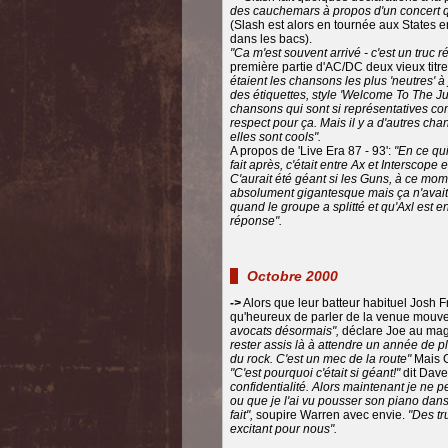
des cauchemars à propos d'un concert qu
(Slash est alors en tournée aux States
dans les bacs).
"Ca m'est souvent arrivé - c'est un truc r
première partie d'AC/DC deux vieux titres
étaient les chansons les plus 'neutres'
des étiquettes, style 'Welcome To The Jun
chansons qui sont si représentatives co
respect pour ça. Mais il y a d'autres cha
elles sont cools".
A propos de 'Live Era 87 - 93':
"En ce qui
fait après, c'était entre Ax et Interscope
C'aurait été géant si les Guns, à ce mome
absolument gigantesque mais ça n'avait
quand le groupe a splitté et qu'Axl est en
réponse".
Octobre 2000
->
Alors que leur batteur habituel Josh F
qu'heureux de parler de la venue mouv
avocats désormais",
déclare Joe au mag
rester assis là à attendre un année de pl
du rock. C'est un mec de la route"
Mais G
"C'est pourquoi c'était si géant!"
dit Dave
confidentialité. Alors maintenant je ne 
ou que je l'ai vu pousser son piano dans
fait",
soupire Warren avec envie.
"Des tr
excitant pour nous".