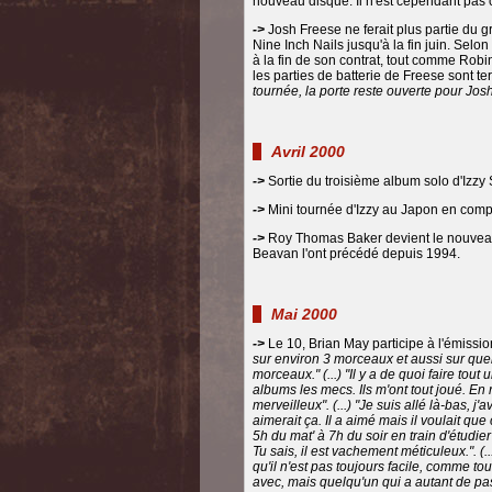
nouveau disque. Il n'est cependant pas 
->
Josh Freese ne ferait plus partie du g
Nine Inch Nails jusqu'à la fin juin. Selo
à la fin de son contrat, tout comme Robin
les parties de batterie de Freese sont 
tournée, la porte reste ouverte pour Jos
Avril 2000
->
Sortie du troisième album solo d'Izzy S
->
Mini tournée d'Izzy au Japon en comp
->
Roy Thomas Baker devient le nouveau 
Beavan l'ont précédé depuis 1994.
Mai 2000
->
Le 10, Brian May participe à l'émissi
sur environ 3 morceaux et aussi sur quel
morceaux." (...) "Il y a de quoi faire tout
albums les mecs. Ils m'ont tout joué. En réa
merveilleux". (...) "Je suis allé là-bas, j'
aimerait ça. Il a aimé mais il voulait que 
5h du mat' à 7h du soir en train d'étudie
Tu sais, il est vachement méticuleux.". (..
qu'il n'est pas toujours facile, comme tou
avec, mais quelqu'un qui a autant de passi