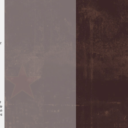
t
?
de
en
es