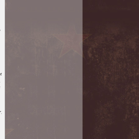
l
t
u
s
".