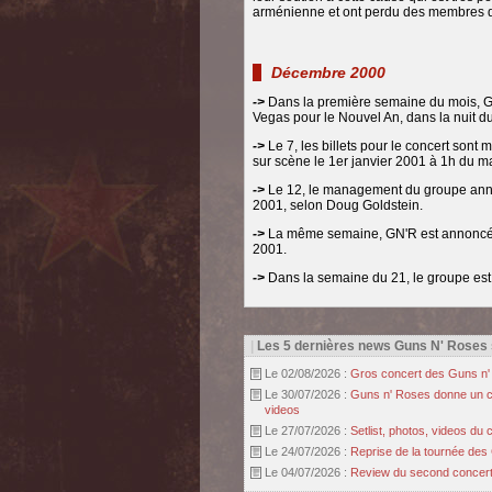
arménienne et ont perdu des membres de
Décembre 2000
->
Dans la première semaine du mois, Gu
Vegas pour le Nouvel An, dans la nuit 
->
Le 7, les billets pour le concert sont
sur scène le 1er janvier 2001 à 1h du ma
->
Le 12, le management du groupe annonc
2001, selon Doug Goldstein.
->
La même semaine, GN'R est annoncé au
2001.
->
Dans la semaine du 21, le groupe est
|
Les 5 dernières news Guns N' Roses
Le 02/08/2026 :
Gros concert des Guns n' r
Le 30/07/2026 :
Guns n' Roses donne un con
videos
Le 27/07/2026 :
Setlist, photos, videos d
Le 24/07/2026 :
Reprise de la tournée des 
Le 04/07/2026 :
Review du second concert 