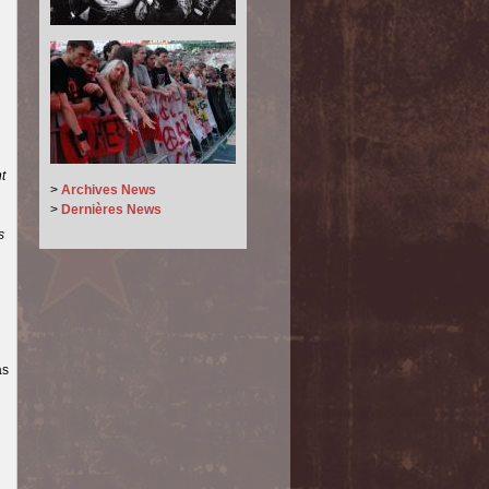
t
>
Archives News
>
Dernières News
s
as