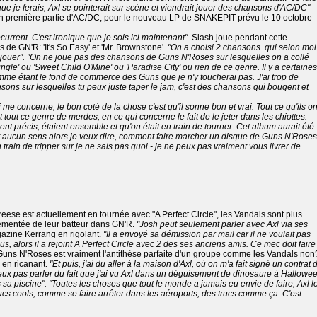
e je ferais, Axl se pointerait sur scène et viendrait jouer des chansons d'AC/DC"
 en première partie d'AC/DC, pour le nouveau LP de SNAKEPIT prévu le 10 octobre
écurrent. C'est ironique que je sois ici maintenant".
Slash joue pendant cette
 de GN'R: 'It's So Easy' et 'Mr. Brownstone'.
"On a choisi 2 chansons qui selon moi
 à jouer". "On ne joue pas des chansons de Guns N'Roses sur lesquelles on a collé
gle' ou 'Sweet Child O'Mine' ou 'Paradise City' ou rien de ce genre. Il y a certaines
mme étant le fond de commerce des Guns que je n'y toucherai pas. J'ai trop de
nsons sur lesquelles tu peux juste taper le jam, c'est des chansons qui bougent et
 me concerne, le bon coté de la chose c'est qu'il sonne bon et vrai. Tout ce qu'ils on
 et tout ce genre de merdes, en ce qui concerne le fait de le jeter dans les chiottes.
nt précis, étaient ensemble et qu'on était en train de tourner. Cet album aurait été
 aucun sens alors je veux dire, comment faire marcher un disque de Guns N'Roses
 train de tripper sur je ne sais pas quoi - je ne peux pas vraiment vous livrer de
reese est actuellement en tournée avec "A Perfect Circle", les Vandals sont plus
ementée de leur batteur dans GN'R.
"Josh peut seulement parler avec Axl via ses
azine Kerrang en rigolant.
"Il a envoyé sa démission par mail car il ne voulait pas
us, alors il a rejoint A Perfect Circle avec 2 des ses anciens amis. Ce mec doit faire
uns N'Roses est vraiment l'antithèse parfaite d'un groupe comme les Vandals non
 en ricanant.
"Et puis, j'ai du aller à la maison d'Axl, où on m'a fait signé un contrat 
peux pas parler du fait que j'ai vu Axl dans un déguisement de dinosaure à Hallowe
 sa piscine". "Toutes les choses que tout le monde a jamais eu envie de faire, Axl l
ucs cools, comme se faire arrêter dans les aéroports, des trucs comme ça. C'est