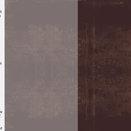
'R
e
an
de
.
it