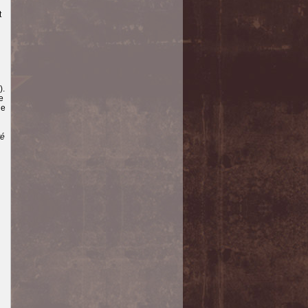
t
).
e
de
té