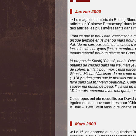
Janvier 2000
->
Le magazine américain Rolling Stone p
article sur "Chinese Democracy" dans leq
des articles les plus intéressants dans l'
"Tout ce que je peux dire, c'est qu'on a
disque terminé en février ou mars pour u
Axl: "Je ne suis pas celui qui a choisi d'e
les solos de ces types [les ex-membres 
jamais marché pour un disque de Guns 
[A propos de Slash] "Blessé, ouais. Déçu
putains de choses dans ma vie, mais je 
de colère. En fait, pour moi, c'était pa
Ghost à Michael Jackson. Je ne capte pas.
(...) "Il y a des gens que je pensais etr
faire sans Slash.' Merci beaucoup. Comme
sauver ma putain de peau. Il y avait un se
"J'aimerais emmener avec moi quelques 
Ces propos ont été recueillis par David
également de nouveaux titres pour "Chin
A Time -- TWAT veut aussi dire 'chatte' e
Mars 2000
->
Le 15, on apprend que le guitariste Bu