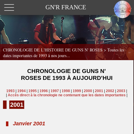
GN'R FRANCE
CHRONOLOGIE DE L'HISTOIRE DE GUNS N' ROSES >
Toutes les
dates importantes de 1993 à nos jours...
CHRONOLOGIE DE GUNS N'
ROSES DE 1993 À AUJOURD'HUI
1993
|
1994
|
1995
|
1996
|
1997
|
1998
|
1999
|
2000
|
2001
|
2002
|
2003
|
|
Accès direct à la chronologie ne contenant que les dates importantes
|
2001
Janvier 2001