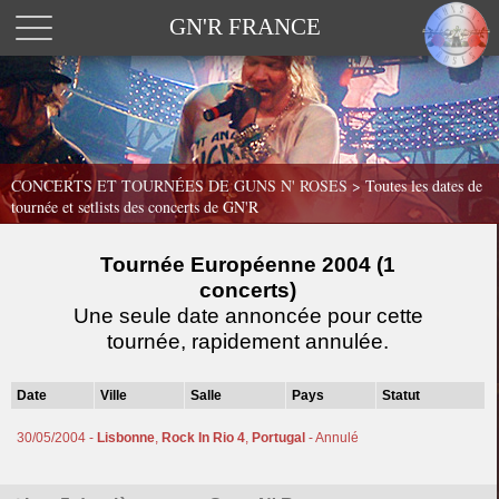
GN'R FRANCE
CONCERTS ET TOURNÉES DE GUNS N' ROSES >
Toutes les dates de
tournée et setlists des concerts de GN'R
Tournée Européenne 2004 (1
concerts)
Une seule date annoncée pour cette
tournée, rapidement annulée.
Date
Ville
Salle
Pays
Statut
30/05/2004 -
Lisbonne
,
Rock In Rio 4
,
Portugal
- Annulé