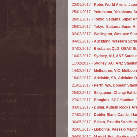
22/01/2017 -
Kobe
,
World Arena
,
Japo
25/01/2017 -
Yokohama
,
Yokohama A
28/01/2017 -
Tokyo
,
Saitama Super A
29/01/2017 -
Tokyo
,
Saitama Super A
02/02/2017 -
Wellington
,
Westpac Sta
04/02/2017 -
Auckland
,
Western Spri
07/02/2017 -
Brisbane, QLD
,
QSAC St
10/02/2017 -
Sydney, AU
,
ANZ Stadiu
11/02/2017 -
Sydney, AU
,
ANZ Stadiu
14/02/2017 -
Melbourne, VIC
,
Melbour
18/02/2017 -
Adelaide, SA
,
Adelaide O
21/02/2017 -
Perth, WA
,
Domain Stad
25/02/2017 -
Singapour
,
Changi Exhibi
27/02/2017 -
Bangkok
,
SCG Stadium
,
03/03/2017 -
Dubai
,
Autism Rocks Ar
27/05/2017 -
Dublin
,
Slane Castle
,
Irl
30/05/2017 -
Bilbao
,
Estadio San Ma
02/06/2017 -
Lisbonne
,
Passeio Marti
04/06/2017 -
Madrid
,
Estadio Vicente 