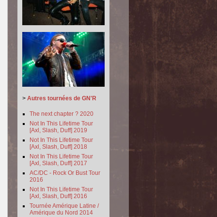
>
Autres tournées de GN'R
The next chapter ? 2020
Not In This Lifetime Tour
[Axl, Slash, Duff] 2019
Not In This Lifetime Tour
[Axl, Slash, Duff] 2018
Not In This Lifetime Tour
[Axl, Slash, Duff] 2017
AC/DC - Rock Or Bust Tour
2016
Not In This Lifetime Tour
[Axl, Slash, Duff] 2016
Tournée Amérique Latine /
Amérique du Nord 2014