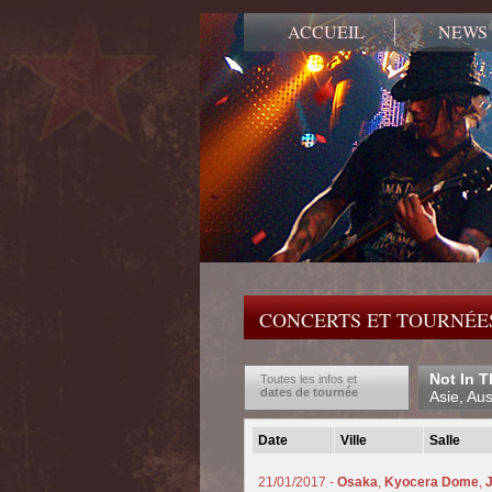
ACCUEIL
NEWS
CONCERTS ET TOURNÉES
Not In T
Toutes les infos et
dates de tournée
Asie, Aus
Date
Ville
Salle
21/01/2017 -
Osaka
,
Kyocera Dome
,