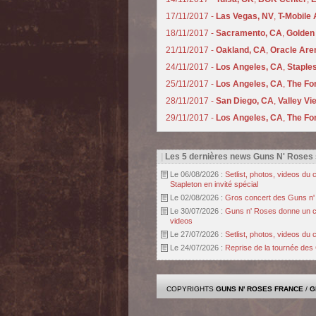
17/11/2017 -
Las Vegas, NV
,
T-Mobile
18/11/2017 -
Sacramento, CA
,
Golden
21/11/2017 -
Oakland, CA
,
Oracle Are
24/11/2017 -
Los Angeles, CA
,
Staple
25/11/2017 -
Los Angeles, CA
,
The Fo
28/11/2017 -
San Diego, CA
,
Valley Vi
29/11/2017 -
Los Angeles, CA
,
The Fo
|
Les 5 dernières news Guns N' Roses
Le 06/08/2026 :
Setlist, photos, videos d
Stapleton en invité spécial
Le 02/08/2026 :
Gros concert des Guns n' r
Le 30/07/2026 :
Guns n' Roses donne un con
videos
Le 27/07/2026 :
Setlist, photos, videos d
Le 24/07/2026 :
Reprise de la tournée des 
COPYRIGHTS
GUNS N' ROSES FRANCE
/
G