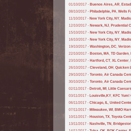
01/10/2017 -
Buenos Aires, AR
,
Estad
08/10/2017 -
Philadelphie, PA
,
Wells F
11/10/2017 -
New York City, NY
,
Madis
12/10/2017 -
Newark, NJ
,
Prudential 
15/10/2017 -
New York City, NY
,
Madis
16/10/2017 -
New York City, NY
,
Madis
19/10/2017 -
Washington, DC
,
Verizon
22/10/2017 -
Boston, MA
,
TD Garden
,
23/10/2017 -
Hartford, CT
,
XL Center
,
26/10/2017 -
Cleveland, OH
,
Quicken 
29/10/2017 -
Toronto
,
Air Canada Cen
30/10/2017 -
Toronto
,
Air Canada Cen
02/11/2017 -
Detroit, MI
,
Little Caesar
03/11/2017 -
Louisville,KY
,
KFC Yum! 
06/11/2017 -
Chicago, IL
,
United Cente
07/11/2017 -
Milwaukee, WI
,
BMO Harr
10/11/2017 -
Houston, TX
,
Toyota Cen
13/11/2017 -
Nashville, TN
,
Bridgesto
14/11/2017 -
Tulsa, OK
,
BOK Center
,
E