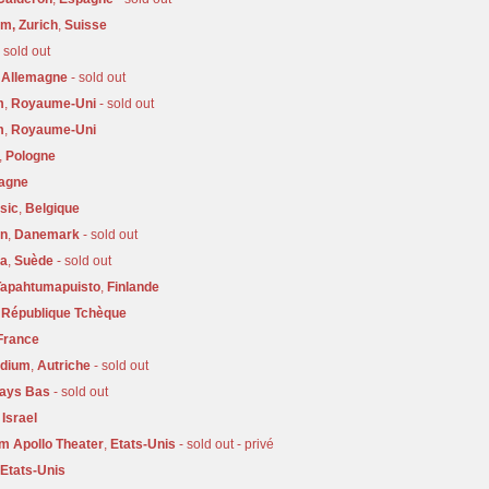
um, Zurich
,
Suisse
 sold out
,
Allemagne
- sold out
m
,
Royaume-Uni
- sold out
m
,
Royaume-Uni
,
Pologne
agne
sic
,
Belgique
en
,
Danemark
- sold out
na
,
Suède
- sold out
Tapahtumapuisto
,
Finlande
,
République Tchèque
France
adium
,
Autriche
- sold out
ays Bas
- sold out
,
Israel
m Apollo Theater
,
Etats-Unis
- sold out - privé
Etats-Unis