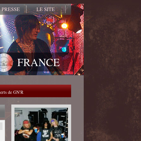
 PRESSE
LE SITE
FRANCE
ncerts de GN'R