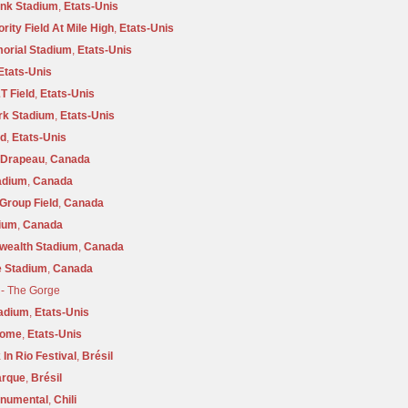
ank Stadium
,
Etats-Unis
rity Field At Mile High
,
Etats-Unis
orial Stadium
,
Etats-Unis
Etats-Unis
 Field
,
Etats-Unis
rk Stadium
,
Etats-Unis
ld
,
Etats-Unis
 Drapeau
,
Canada
adium
,
Canada
 Group Field
,
Canada
ium
,
Canada
ealth Stadium
,
Canada
e Stadium
,
Canada
- The Gorge
adium
,
Etats-Unis
dome
,
Etats-Unis
In Rio Festival
,
Brésil
arque
,
Brésil
onumental
,
Chili