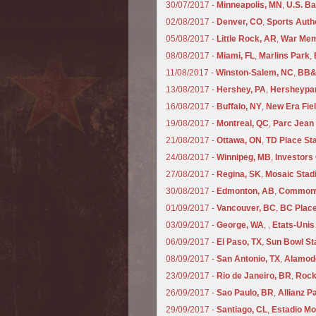
30/07/2017 -
Minneapolis, MN
,
U.S. B
02/08/2017 -
Denver, CO
,
Sports Autho
05/08/2017 -
Little Rock, AR
,
War Mem
08/08/2017 -
Miami, FL
,
Marlins Park
,
11/08/2017 -
Winston-Salem, NC
,
BB&T
13/08/2017 -
Hershey, PA
,
Hersheypa
16/08/2017 -
Buffalo, NY
,
New Era Fie
19/08/2017 -
Montreal, QC
,
Parc Jean
21/08/2017 -
Ottawa, ON
,
TD Place St
24/08/2017 -
Winnipeg, MB
,
Investors
27/08/2017 -
Regina, SK
,
Mosaic Stad
30/08/2017 -
Edmonton, AB
,
Commonw
01/09/2017 -
Vancouver, BC
,
BC Plac
03/09/2017 -
George, WA
,
,
Etats-Unis
06/09/2017 -
El Paso, TX
,
Sun Bowl St
08/09/2017 -
San Antonio, TX
,
Alamo
23/09/2017 -
Rio de Janeiro, BR
,
Rock 
26/09/2017 -
Sao Paulo, BR
,
Allianz P
29/09/2017 -
Santiago, CL
,
Estadio M