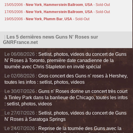
15/05/2006 -
New York
,
Hammerstein Ballroom
,
USA
- Sold-Out
17/05/2006 -
New York
,
Hammerstein Ballroom
,
USA
- Sold-Out
19/05/2006 -
New York
,
Plumm Bar
,
USA
- Sold-Out
|
Les 5 dernières news Guns N' Roses sur
GNRFrance.net
Le 06/08/2026 :
Setlist, photos, videos du concert de Guns
N' Roses à Toronto, première date canadienne de la
tournée avec Chris Stapleton en invité spécial
Le 02/08/2026 :
Gros concert des Guns n' roses à Hershey,
toutes les infos : setlist, photos, videos
Le 30/07/2026 :
Guns n' Roses donne un concert très court
à Tinley Park dans la banlieue de Chicago, toutes les infos
: setlist, photos, videos
Le 27/07/2026 :
Setlist, photos, videos du concert de Guns
N' Roses à Saratoga Springs
Le 24/07/2026 :
Reprise de la tournée des Guns avec la