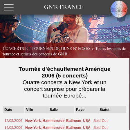
GN'R FRANCE
CONCERTS ET TOURNÉES DE GUNS N' ROSES >
Toutes les dates de
tournée et setlists des concerts de GN'R
Tournée d'échauffement Amérique
2006 (5 concerts)
Quatre concerts a New York et un
concert surprise pour préparer la
tournée Europé...
Date
Ville
Salle
Pays
Statut
12/05/2006 -
New York
,
Hammerstein Ballroom
,
USA
- Sold-Out
14/05/2006 -
New York
,
Hammerstein Ballroom
,
USA
- Sold-Out