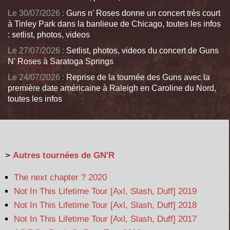
Le 30/07/2026 :
Guns n' Roses donne un concert très court
à Tinley Park dans la banlieue de Chicago, toutes les infos
: setlist, photos, videos
Le 27/07/2026 :
Setlist, photos, videos du concert de Guns
N' Roses à Saratoga Springs
Le 24/07/2026 :
Reprise de la tournée des Guns avec la
première date américaine à Raleigh en Caroline du Nord,
toutes les infos
>
Autres tournées de GN'R
The next chapter ? 2020
Not In This Lifetime Tour [Axl, Slash, Duff] 2019
Not In This Lifetime Tour [Axl, Slash, Duff] 2018
Not In This Lifetime Tour [Axl, Slash, Duff] 2017