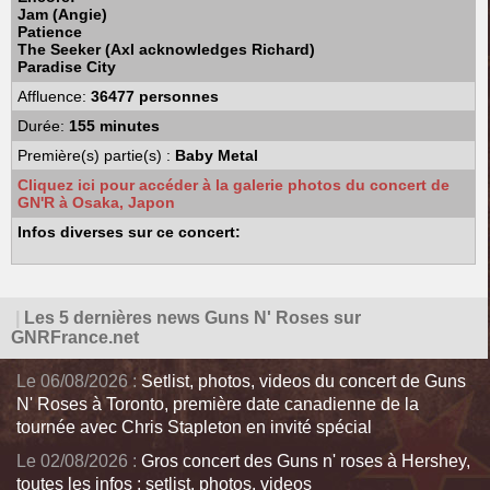
Jam (Angie)
Patience
The Seeker (Axl acknowledges Richard)
Paradise City
Affluence:
36477 personnes
Durée:
155 minutes
Première(s) partie(s) :
Baby Metal
Cliquez ici pour accéder à la galerie photos du concert de
GN'R à Osaka, Japon
Infos diverses sur ce concert:
|
Les 5 dernières news Guns N' Roses sur
GNRFrance.net
Le 06/08/2026 :
Setlist, photos, videos du concert de Guns
N' Roses à Toronto, première date canadienne de la
tournée avec Chris Stapleton en invité spécial
Le 02/08/2026 :
Gros concert des Guns n' roses à Hershey,
toutes les infos : setlist, photos, videos