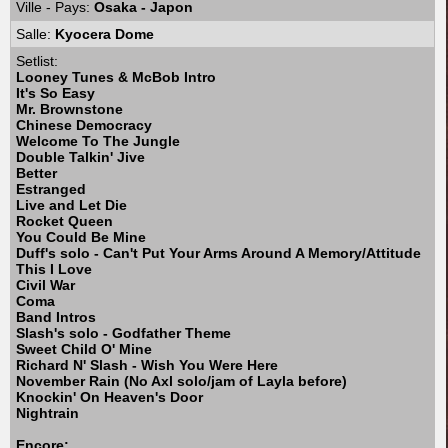
Ville - Pays:
Osaka - Japon
Salle:
Kyocera Dome
Setlist:
Looney Tunes & McBob Intro
It's So Easy
Mr. Brownstone
Chinese Democracy
Welcome To The Jungle
Double Talkin' Jive
Better
Estranged
Live and Let Die
Rocket Queen
You Could Be Mine
Duff's solo - Can't Put Your Arms Around A Memory/Attitude
This I Love
Civil War
Coma
Band Intros
Slash's solo - Godfather Theme
Sweet Child O' Mine
Richard N' Slash - Wish You Were Here
November Rain (No Axl solo/jam of Layla before)
Knockin' On Heaven's Door
Nightrain
Encore: