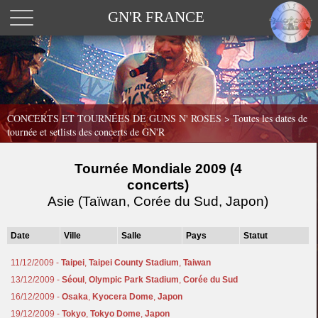
GN'R FRANCE
CONCERTS ET TOURNÉES DE GUNS N' ROSES >
Toutes les dates de
tournée et setlists des concerts de GN'R
Tournée Mondiale 2009 (4
concerts)
Asie (Taïwan, Corée du Sud, Japon)
Date
Ville
Salle
Pays
Statut
11/12/2009 -
Taipei
,
Taipei County Stadium
,
Taiwan
13/12/2009 -
Séoul
,
Olympic Park Stadium
,
Corée du Sud
16/12/2009 -
Osaka
,
Kyocera Dome
,
Japon
19/12/2009 -
Tokyo
,
Tokyo Dome
,
Japon