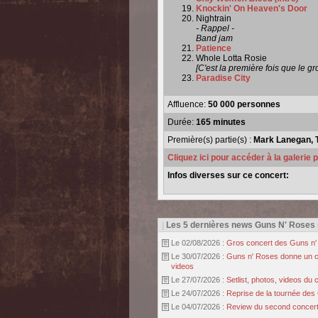
Knockin' On Heaven's Door
Nightrain
- Rappel -
Band jam
Patience
Whole Lotta Rosie
[C'est la première fois que le g
Paradise City
Affluence:
50 000 personnes
Durée:
165 minutes
Première(s) partie(s) :
Mark Lanegan, 
Cliquez ici pour accéder à la galerie
Infos diverses sur ce concert:
|
Les 5 dernières news Guns N' Roses
Le 02/08/2026 :
Gros concert des Guns n' r
Le 30/07/2026 :
Guns n' Roses donne un con
videos
Le 27/07/2026 :
Setlist, photos, videos d
Le 24/07/2026 :
Reprise de la tournée des 
Le 04/07/2026 :
Review du second concert 