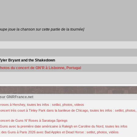
roupe joue la chanson sur cette partie de la tournée]
Tyler Bryant and the Shakedown
 photos du concert de GN'R à Lisbonne, Portugal
 sur GNRFrance.net
oses à Hershey, toutes les infos : setlist, photos, videos
cert très court à Tinley Park dans la banlieue de Chicago, toutes les infos : setlist, photos,
u concert de Guns N' Roses à Saratoga Springs
Guns avec la première date américaine à Raleigh en Caroline du Nord, toutes les infos
des Guns à Paris 2026 avec Bad Apples et Dead Horse : setlist, photos, vidéos