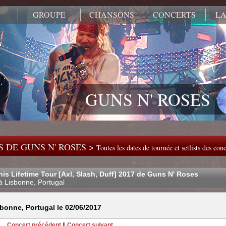
GROUPE
CHANSONS
CONCERTS
LA
GUNS N' ROSES
 DE GUNS N' ROSES >
Toutes les dates de tournée et setlists des co
his Lifetime Tour [Axl, Slash, Duff] 2017 de Guns N' Roses
à Lisbonne, Portugal
bonne, Portugal le 02/06/2017
Concert précédent
||
Concert suivant