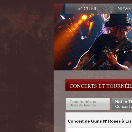
ACCUEIL
NEWS
CONCERTS ET TOURNÉES
Not In T
Toutes les infos et
dates de tournée
Concert 
Concert de Guns N' Roses à Lis