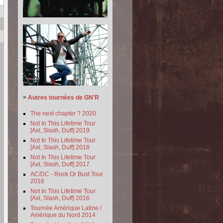
>
Autres tournées de GN'R
The next chapter ? 2020
Not In This Lifetime Tour
[Axl, Slash, Duff] 2019
Not In This Lifetime Tour
[Axl, Slash, Duff] 2018
Not In This Lifetime Tour
[Axl, Slash, Duff] 2017
AC/DC - Rock Or Bust Tour
2016
Not In This Lifetime Tour
[Axl, Slash, Duff] 2016
Tournée Amérique Latine /
Amérique du Nord 2014