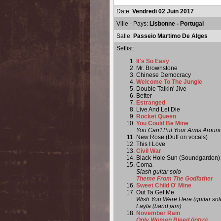
Date:
Vendredi 02 Juin 2017
Ville - Pays:
Lisbonne - Portugal
Salle:
Passeio Martimo De Alges
Setlist:
It's So Easy
Mr. Brownstone
Chinese Democracy
Welcome To The Jungle
Double Talkin' Jive
Better
Estranged
Live And Let Die
Rocket Queen
You Could Be Mine
You Can't Put Your Arms Around
New Rose (Duff on vocals)
This I Love
Civil War
Black Hole Sun (Soundgarden)
Coma
Slash guitar solo
Theme From The Godfather
Sweet Child O' Mine
Out Ta Get Me
Wish You Were Here (guitar sol
Layla (band jam)
November Rain
Only Women Bleed (intro)