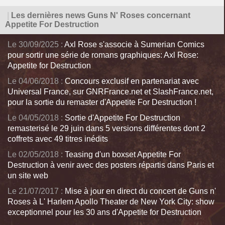
|
Les dernières news Guns N' Roses concernant
Appetite For Destruction
Le 30/09/2025 :
Axl Rose s'associe à Sumerian Comics
pour sortir une série de romans graphiques: Axl Rose:
Appetite for Destruction
Le 04/06/2018 :
Concours exclusif en partenariat avec
Universal France, sur GNRFrance.net et SlashFrance.net,
pour la sortie du remaster d'Appetite For Destruction !
Le 04/05/2018 :
Sortie d'Appetite For Destruction
remasterisé le 29 juin dans 5 versions différentes dont 2
coffrets avec 49 titres inédits
Le 02/05/2018 :
Teasing d'un boxset Appetite For
Destruction à venir avec des posters répartis dans Paris et
un site web
Le 21/07/2017 :
Mise à jour en direct du concert de Guns n'
Roses à L' Harlem Apollo Theater de New York City: show
exceptionnel pour les 30 ans d'Appetite for Destruction