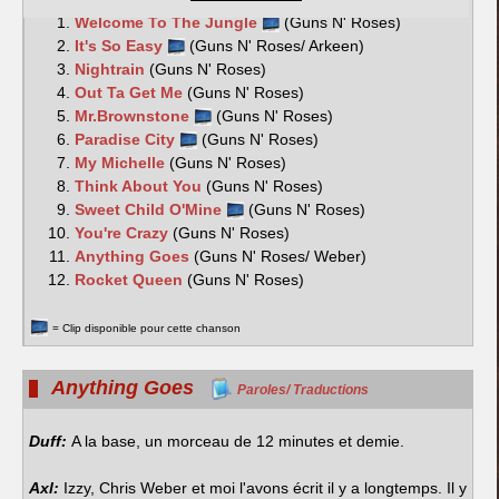
Welcome To The Jungle
(Guns N' Roses)
It's So Easy
(Guns N' Roses/ Arkeen)
Nightrain
(Guns N' Roses)
Out Ta Get Me
(Guns N' Roses)
Mr.Brownstone
(Guns N' Roses)
Paradise City
(Guns N' Roses)
My Michelle
(Guns N' Roses)
Think About You
(Guns N' Roses)
Sweet Child O'Mine
(Guns N' Roses)
You're Crazy
(Guns N' Roses)
Anything Goes
(Guns N' Roses/ Weber)
Rocket Queen
(Guns N' Roses)
= Clip disponible pour cette chanson
Anything Goes
Paroles/ Traductions
Duff:
A la base, un morceau de 12 minutes et demie.
Axl:
Izzy, Chris Weber et moi l'avons écrit il y a longtemps. Il y