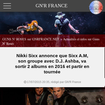
GN'R FRANCE
GUNS N' ROSES sur GNRFRANCE.NET
>
Actualités et infos sur Guns
N' Roses
Nikki Sixx annonce que Sixx A.M,
son groupe avec D.J. Ashba, va
sortir 2 albums en 2016 et partir en
tournée
17/07/2015 20:35, rédigé par GN'R France