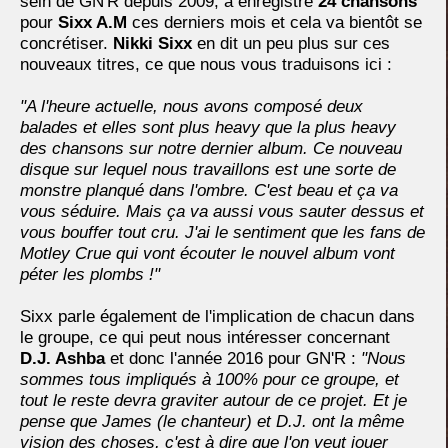
sein de GN'R depuis 2009, a enregistré
24 chansons
pour
Sixx A.M
ces derniers mois et cela va bientôt se
concrétiser.
Nikki Sixx
en dit un peu plus sur ces
nouveaux titres, ce que nous vous traduisons ici :
"A l'heure actuelle, nous avons composé deux
balades et elles sont plus heavy que la plus heavy
des chansons sur notre dernier album. Ce nouveau
disque sur lequel nous travaillons est une sorte de
monstre planqué dans l'ombre. C'est beau et ça va
vous séduire. Mais ça va aussi vous sauter dessus et
vous bouffer tout cru. J'ai le sentiment que les fans de
Motley Crue qui vont écouter le nouvel album vont
péter les plombs !"
Sixx parle également de l'implication de chacun dans
le groupe, ce qui peut nous intéresser concernant
D.J. Ashba
et donc l'année 2016 pour GN'R :
"Nous
sommes tous impliqués à 100% pour ce groupe, et
tout le reste devra graviter autour de ce projet. Et je
pense que James (le chanteur) et D.J. ont la même
vision des choses, c'est à dire que l'on veut jouer