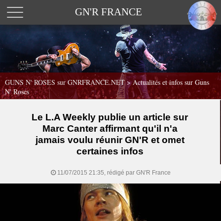
GN'R FRANCE
GUNS N' ROSES sur GNRFRANCE.NET
>
Actualités et infos sur Guns
N' Roses
Le L.A Weekly publie un article sur
Marc Canter affirmant qu'il n'a
jamais voulu réunir GN'R et omet
certaines infos
11/07/2015 21:35, rédigé par GN'R France