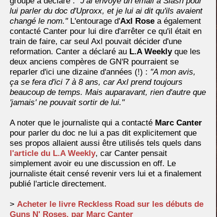
groupe a déclaré :
"J'ai envoyé un email à Slash pour
lui parler du doc d'Uproxx, et je lui ai dit qu'ils avaient
changé le nom."
L'entourage d'
Axl Rose
a également
contacté Canter pour lui dire d'arrêter ce qu'il était en
train de faire, car seul Axl pouvait décider d'une
reformation. Canter a déclaré au
L.A Weekly
que les
deux anciens compères de GN'R pourraient se
reparler d'ici une dizaine d'années (!) :
"A mon avis,
ça se fera d'ici 7 à 8 ans, car Axl prend toujours
beaucoup de temps. Mais auparavant, rien d'autre que
'jamais' ne pouvait sortir de lui."
A noter que le journaliste qui a contacté
Marc Canter
pour parler du doc ne lui a pas dit explicitement que
ses propos allaient aussi être utilisés tels quels dans
l'article du
L.A Weekly
, car Canter pensait
simplement avoir eu une discussion en off. Le
journaliste était censé revenir vers lui et a finalement
publié l'article directement.
>
Acheter le livre Reckless Road sur les débuts de
Guns N' Roses, par Marc Canter