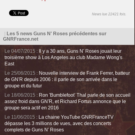
News lue 22421 fois.
|
Les 5 news Guns N' Roses précédentes sur
GNRFrance.net
Le 04/07/2015 :
Il y a 30 ans, Guns N' Roses jouait leur
troisième show à Los Angeles au club Madame Wong's
East
Le 25/06/2015 :
Nouvelle interview de Frank Ferrer, batteur
de GN'R depuis 2006 : il parle de son arrivée dans le
groupe et du futur
Le 18/06/2015 :
Ron 'Bumblefoot' Thal parle de son accueil
assez froid dans GN'R, et Richard Fortus annonce que le
groupe sera actif en 2016
Le 11/06/2015 :
La chaine YouTube GNRFranceTV
dépasse les 3 millions de vues, avec des concerts
complets de Guns N' Roses