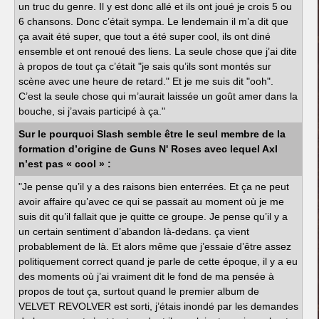
un truc du genre. Il y est donc allé et ils ont joué je crois 5 ou
6 chansons. Donc c’était sympa. Le lendemain il m’a dit que
ça avait été super, que tout a été super cool, ils ont diné
ensemble et ont renoué des liens. La seule chose que j’ai dite
à propos de tout ça c’était "je sais qu’ils sont montés sur
scène avec une heure de retard." Et je me suis dit "ooh".
C’est la seule chose qui m’aurait laissée un goût amer dans la
bouche, si j’avais participé à ça."
Sur le pourquoi Slash semble être le seul membre de la
formation d’origine de Guns N' Roses avec lequel Axl
n’est pas « cool » :
"Je pense qu’il y a des raisons bien enterrées. Et ça ne peut
avoir affaire qu’avec ce qui se passait au moment où je me
suis dit qu’il fallait que je quitte ce groupe. Je pense qu’il y a
un certain sentiment d’abandon là-dedans. ça vient
probablement de là. Et alors même que j’essaie d’être assez
politiquement correct quand je parle de cette époque, il y a eu
des moments où j’ai vraiment dit le fond de ma pensée à
propos de tout ça, surtout quand le premier album de
VELVET REVOLVER est sorti, j’étais inondé par les demandes