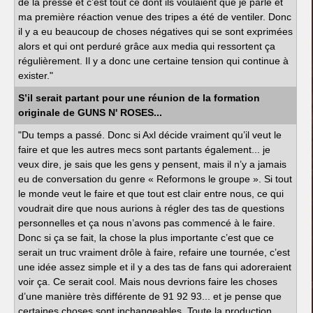
de la presse et c’est tout ce dont ils voulaient que je parle et
ma première réaction venue des tripes a été de ventiler. Donc
il y a eu beaucoup de choses négatives qui se sont exprimées
alors et qui ont perduré grâce aux media qui ressortent ça
régulièrement. Il y a donc une certaine tension qui continue à
exister."
S’il serait partant pour une réunion de la formation
originale de GUNS N' ROSES...
"Du temps a passé. Donc si Axl décide vraiment qu’il veut le
faire et que les autres mecs sont partants également... je
veux dire, je sais que les gens y pensent, mais il n’y a jamais
eu de conversation du genre « Reformons le groupe ». Si tout
le monde veut le faire et que tout est clair entre nous, ce qui
voudrait dire que nous aurions à régler des tas de questions
personnelles et ça nous n’avons pas commencé à le faire.
Donc si ça se fait, la chose la plus importante c’est que ce
serait un truc vraiment drôle à faire, refaire une tournée, c’est
une idée assez simple et il y a des tas de fans qui adoreraient
voir ça. Ce serait cool. Mais nous devrions faire les choses
d’une manière très différente de 91 92 93... et je pense que
certaines choses sont inchangeables. Toute la production