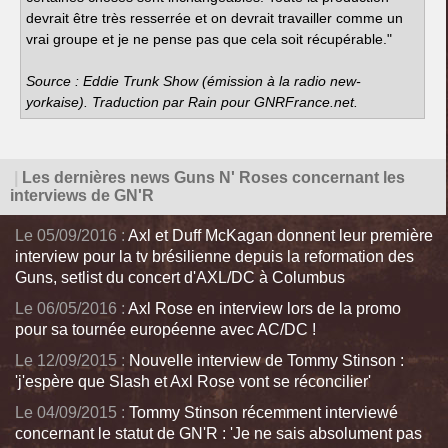
devrait être très resserrée et on devrait travailler comme un
vrai groupe et je ne pense pas que cela soit récupérable."
Source : Eddie Trunk Show (émission à la radio new-
yorkaise). Traduction par Rain pour GNRFrance.net.
|
Les dernières news Guns N' Roses concernant les
interviews de GN'R
Le 05/09/2016 :
Axl et Duff McKagan donnent leur première
interview pour la tv brésilienne depuis la reformation des
Guns, setlist du concert d'AXL/DC à Columbus
Le 06/05/2016 :
Axl Rose en interview lors de la promo
pour sa tournée européenne avec AC/DC !
Le 12/09/2015 :
Nouvelle interview de Tommy Stinson :
'j'espère que Slash et Axl Rose vont se réconcilier'
Le 04/09/2015 :
Tommy Stinson récemment interviewé
concernant le statut de GN'R : 'Je ne sais absolument pas