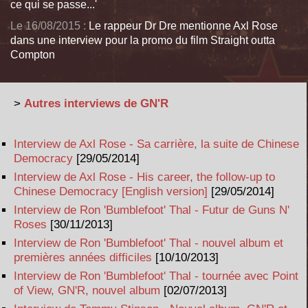
ce qui se passe...'
Le 16/08/2015 :
Le rappeur Dr Dre mentionne Axl Rose
dans une interview pour la promo du film Straight outta
Compton
>
Autres interviews de GN'R
Interview de Axl Rose - Sa carrière, la suite de Chinese
Democracy
[29/05/2014]
Interview de Axl Rose - His career, the follow-up to
Chinese Democracy [English version]
[29/05/2014]
Interview de Ron 'Bumblefoot' Thal - Futur de Guns N'
Roses
[30/11/2013]
Interview de Ron 'Bumblefoot' Thal - nouvel album et
premières années difficiles
[10/10/2013]
Interview de Ron 'Bumblefoot' Thal - tournée avec Point
of View, GN'R, nouvel album
[02/07/2013]