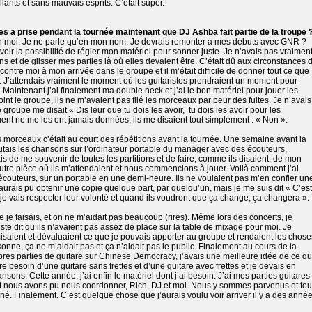
llants et sans mauvais esprits. C’était super.
es a prise pendant la tournée maintenant que DJ Ashba fait partie de la troupe 
lon moi. Je ne parle qu’en mon nom. Je devrais remonter à mes débuts avec GNR ?
avoir la possibilité de régler mon matériel pour sonner juste. Je n’avais pas vraimen
s et de glisser mes parties là où elles devaient être. C’était dû aux circonstances 
ntre moi à mon arrivée dans le groupe et il m’était difficile de donner tout ce que
r. J’attendais vraiment le moment où les guitaristes prendraient un moment pour
s. Maintenant j’ai finalement ma double neck et j’ai le bon matériel pour jouer les
oint le groupe, ils ne m’avaient pas filé les morceaux par peur des fuites. Je n’avais
groupe me disait « Dis leur que tu dois les avoir,
tu dois les avoir pour les
t ne me les ont jamais données, ils me disaient tout simplement : « Non ».
 morceaux c’était au court des répétitions avant la tournée. Une semaine avant la
outais les chansons sur l’ordinateur portable du manager avec des écouteurs,
yais de me souvenir de toutes les partitions et de faire, comme ils disaient, de mon
autre pièce où ils m’attendaient et nous commencions à jouer. Voilà comment j’ai
écouteurs, sur un portable en une demi-heure. Ils ne voulaient pas m’en confier un
 j’aurais pu obtenir une copie quelque part, par quelqu’un, mais je me suis dit « C’est
, je vais respecter leur volonté et quand ils voudront que ça change, ça changera ».
 je faisais, et on ne m’aidait pas beaucoup (rires). Même lors des concerts, je
uste dit qu’ils n’avaient pas assez de place sur la table de mixage pour moi. Je
isaient et dévaluaient ce que je pouvais apporter au groupe et rendaient les chose
ersonne, ça ne m’aidait pas et ça n’aidait pas le public. Finalement au cours de la
res parties de guitare sur Chinese Democracy, j’avais une meilleure idée de ce q
e besoin d’une guitare sans frettes et d’une guitare avec frettes et je devais en
sons. Cette année, j’ai enfin le matériel dont j’ai besoin. J’ai mes parties guitares
, et nous avons pu nous coordonner, Rich, DJ et moi. Nous y sommes parvenus et tou
é. Finalement. C’est quelque chose que j’aurais voulu voir arriver il y a des anné