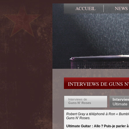
ACCUEIL
NEWS
INTERVIEWS DE GUNS N'
Intervie
Interviews de
Guns N' Roses
Ultimate
Robert Gray a téléphoné à Ron « Bumble
Guns N' Roses.
Ultimate Guitar : Allo ? Puis-je parler à