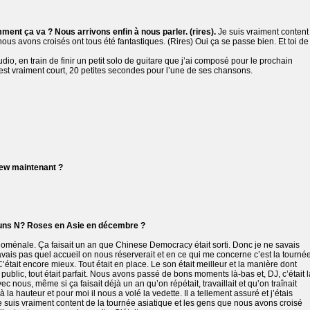
ment ça va ? Nous arrivons enfin à nous parler. (rires).
Je suis vraiment content
ous avons croisés ont tous été fantastiques. (Rires) Oui ça se passe bien. Et toi de
udio, en train de finir un petit solo de guitare que j’ai composé pour le prochain
est vraiment court, 20 petites secondes pour l’une de ses chansons.
iew maintenant ?
uns N? Roses en Asie en décembre ?
noménale. Ça faisait un an que Chinese Democracy était sorti. Donc je ne savais
vais pas quel accueil on nous réserverait et en ce qui me concerne c’est la tourné
. C’était encore mieux. Tout était en place. Le son était meilleur et la manière dont
public, tout était parfait. Nous avons passé de bons moments là-bas et, DJ, c’était l
vec nous, même si ça faisait déjà un an qu’on répétait, travaillait et qu’on traînait
à la hauteur et pour moi il nous a volé la vedette. Il a tellement assuré et j’étais
 Je suis vraiment content de la tournée asiatique et les gens que nous avons croisé