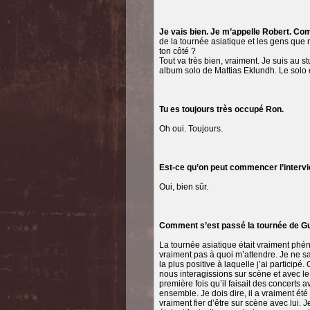
Je vais bien. Je m’appelle Robert. Com
de la tournée asiatique et les gens que n
ton côté ?
Tout va très bien, vraiment. Je suis au st
album solo de Mattias Eklundh. Le solo 
Tu es toujours très occupé Ron.
Oh oui. Toujours.
Est-ce qu’on peut commencer l’interv
Oui, bien sûr.
Comment s’est passé la tournée de G
La tournée asiatique était vraiment phé
vraiment pas à quoi m’attendre. Je ne sa
la plus positive à laquelle j’ai participé
nous interagissions sur scène et avec le 
première fois qu’il faisait des concerts a
ensemble. Je dois dire, il a vraiment été 
vraiment fier d’être sur scène avec lui.