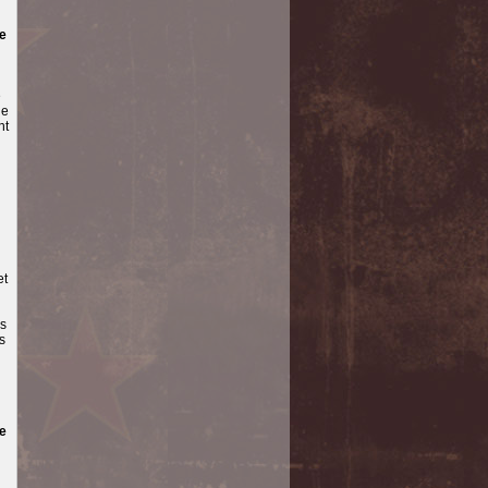
ce
e
ue
nt
et
és
s
ue