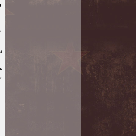
e
t
ue
té
ue
es