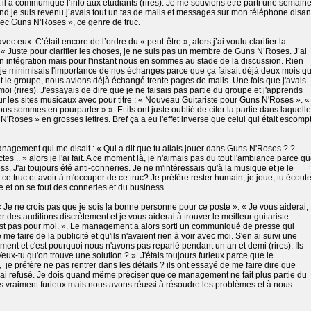
il a communiqué l’info aux étudiants (rires). Je me souviens être parti une semain
d je suis revenu j’avais tout un tas de mails et messages sur mon téléphone disan
avec Guns N’Roses », ce genre de truc.
vec eux. C’était encore de l’ordre du « peut-être », alors j’ai voulu clarifier la
et : « Juste pour clarifier les choses, je ne suis pas un membre de Guns N’Roses. J’ai
 intégration mais pour l'instant nous en sommes au stade de la discussion. Rien
e je minimisais l'importance de nos échanges parce que ça faisait déjà deux mois q
t le groupe, nous avions déjà échangé trente pages de mails. Une fois que j'avais
oi (rires). J'essayais de dire que je ne faisais pas partie du groupe et j'apprends
sur les sites musicaux avec pour titre : « Nouveau Guitariste pour Guns N'Roses ». «
ous sommes en pourparler » ». Et ils ont juste oublié de citer la partie dans laquelle
 N'Roses » en grosses lettres. Bref ça a eu l'effet inverse que celui qui était escomp
anagement qui me disait : « Qui a dit que tu allais jouer dans Guns N'Roses ? ?
es .. » alors je l'ai fait. A ce moment là, je n'aimais pas du tout l'ambiance parce q
ss. J'ai toujours été anti-conneries. Je ne m'intéressais qu'à la musique et je le
ut ce truc et avoir à m'occuper de ce truc? Je préfère rester humain, je joue, tu écout
et on se fout des conneries et du business.
 « Je ne crois pas que je sois la bonne personne pour ce poste ». « Je vous aiderai,
er des auditions discrètement et je vous aiderai à trouver le meilleur guitariste
est pas pour moi. ». Le management a alors sorti un communiqué de presse qui
 me faire de la publicité et qu'ils n'avaient rien à voir avec moi. S'en ai suivi une
ent et c'est pourquoi nous n'avons pas reparlé pendant un an et demi (rires). Ils
Veux-tu qu'on trouve une solution ? ». J'étais toujours furieux parce que le
,
je préfère ne pas rentrer dans les détails ? ils ont essayé de me faire dire que
 j’ai refusé. Je dois quand même préciser que ce management ne fait plus partie du
is vraiment furieux mais nous avons réussi à résoudre les problèmes et à nous