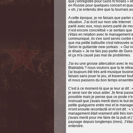
que j’enregistre pour Guns N’Roses » et 
en Russie pour quelques concert et quan
« oh, j’ai entendu dire que tu tournais 
A cette époque, je ne faisais que parler a
situation. J’ai écrit sur mon site Intern
parlé avec eux, nous avons parlé de mon
n’est encore concrétisé » je sentais qu
j'étais en relation avec le management e
communiqué, ils s'en sont servis contre m
que ma petite bafouille s'est retrouvée 
Selon le guitariste new-yorkais : « Oui n
je disais « Je ne fais pas partie de Guns
et ça m'a causé pas mal de problèmes.
J'ai eu une grosse altercation avec le m
Blablabla ? nous voulons que tu te rétract
j'ai toujours été très anti-musique busine
faisais sans jouer le jeu, et traverser to
et nous passons du bon temps ensemble 
C'est à ce moment-là que je leur ai dit :
je serai ravi de vous aider. Je ferai pass
possible mais je pense que ce poste n'
insinuait que j'avais menti dans le but de
petite guéguerre entre moi et le managem
m'ont ensuite recontacté et m’ont dit : « 
management était vraiment allé très loin
j'avais menti pour me faire de la pub et
paysage depuis longtemps (rires). J’éta
entendre.