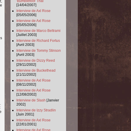
'Bumblefoot' Thal
z,
[14/04/2007]
je
Interview de Axl Rose
[05/05/2006]
Interview de Axl Rose
[05/05/2006]
Interview de Marco Beltrami
[Juillet 2003]
es
Interview de Richard Fortus
[Avril 2003]
Interview de Tommy Stinson
[Avril 2003]
Interview de Dizzy Reed
[29/11/2002]
Interview de Buckethead
[21/11/2002]
Interview de Axl Rose
[08/11/2002]
Interview de Axl Rose
[12/08/2002]
Interview de Slash
[Janvier
.
2002]
:
Interview de Izzy Stradlin
e
[Juin 2001]
Interview de Axl Rose
[22/01/2001]
Interview de Axl Rose