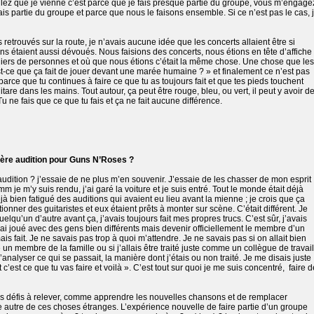
ulez que je vienne c’est parce que je fais presque partie du groupe, vous m’engage
is partie du groupe et parce que nous le faisons ensemble. Si ce n’est pas le cas, 
trouvés sur la route, je n’avais aucune idée que les concerts allaient être si
ns étaient aussi dévoués. Nous faisions des concerts, nous étions en tête d’affiche
lliers de personnes et où que nous étions c’était la même chose. Une chose que les
-ce que ça fait de jouer devant une marée humaine ? » et finalement ce n’est pas
parce que tu continues à faire ce que tu as toujours fait et que tes pieds touchent
uitare dans les mains. Tout autour, ça peut être rouge, bleu, ou vert, il peut y avoir d
 ne fais que ce que tu fais et ça ne fait aucune différence.
ière audition pour Guns N’Roses ?
udition ? j’essaie de ne plus m’en souvenir. J’essaie de les chasser de mon esprit
m je m’y suis rendu, j’ai garé la voiture et je suis entré. Tout le monde était déjà
à bien fatigué des auditions qui avaient eu lieu avant la mienne ; je crois que ça
itionner des guitaristes et eux étaient prêts à monter sur scène. C’était différent. Je
lqu’un d’autre avant ça, j’avais toujours fait mes propres trucs. C’est sûr, j’avais
i joué avec des gens bien différents mais devenir officiellement le membre d’un
is fait. Je ne savais pas trop à quoi m’attendre. Je ne savais pas si on allait bien
e un membre de la famille ou si j’allais être traité juste comme un collègue de travail
analyser ce qui se passait, la manière dont j’étais ou non traité. Je me disais juste 
t c’est ce que tu vas faire et voilà ». C’est tout sur quoi je me suis concentré,
faire d
es défis à relever, comme apprendre les nouvelles chansons et de remplacer
ne autre de ces choses étranges. L’expérience nouvelle de faire partie d’un groupe