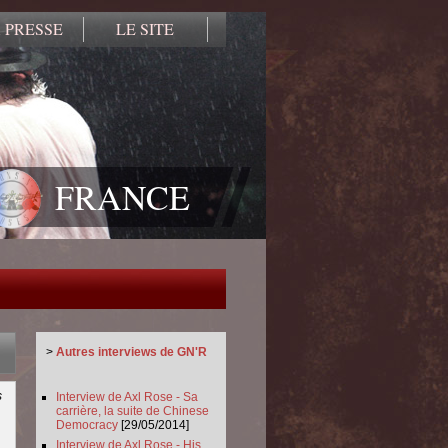
 PRESSE
LE SITE
FRANCE
>
Autres interviews de GN'R
s
Interview de Axl Rose - Sa
carrière, la suite de Chinese
Democracy
[29/05/2014]
Interview de Axl Rose - His