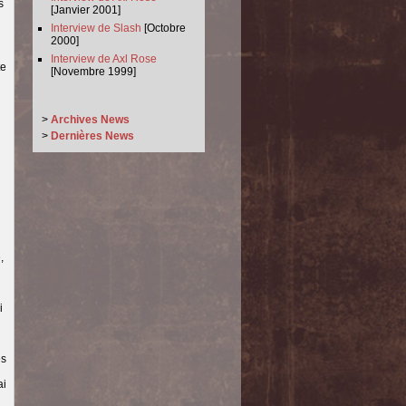
s
[Janvier 2001]
Interview de Slash
[Octobre
2000]
Interview de Axl Rose
te
[Novembre 1999]
>
Archives News
>
Dernières News
,
i
es
ai