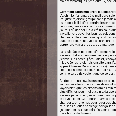
étaient fantastiques ; chaleureux, accuei
Comment l’alchimie entre les guitarist
L’alchimie n’a jamais été meilleure se
J’ai juste rejoint le groupe sans jamais 
eu la possibilité d’apprendre les chanson
l’époque, beaucoup de choses jouaient co
j’aurais dû donner. Ça a été un coup du
travailler et trouver les bonnes solution
chansons. Un autre détail, quand j’ai rej
aucune de leurs nouvelles chansons. Le 
apprendre », mais les gars du managemen
La seule façon pour moi d’apprendre les
tournée. J’allais dans une pièce et j’éc
j’écrivais les notes, j’écoutais et j’essa
mieux. Je les rejoignais ensuite dans l’
appris Chinese Democracy (rires) ; aux 
copie et j’ai respecté leur souhait. Oui,
comme ça qu’ils veulent que ce soit fait
Au début, je ne savais pas encore ce que
voulais faire les chœurs mais ils m’ont j
voyais bien que les circonstances minim
plus difficiles pour moi et ça n’aidait p
tournée je commençais à jouer mes prop
je devais jouer. Cependant, j’avais encor
changer tout le temps pour jouer ces chan
et je sens quelles parties je dois jouer
ça sonne mieux que cela n’a jamais sonn
mais bon voilà ! (rires).