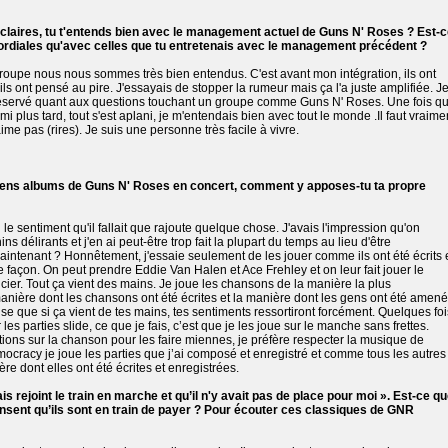
 claires, tu t'entends bien avec le management actuel de Guns N' Roses ? Est-
cordiales qu'avec celles que tu entretenais avec le management précédent ?
u groupe nous nous sommes très bien entendus. C'est avant mon intégration, ils ont
 ils ont pensé au pire. J'essayais de stopper la rumeur mais ça l'a juste amplifiée. J
 si réservé quant aux questions touchant un groupe comme Guns N' Roses. Une fois q
 plus tard, tout s'est aplani, je m'entendais bien avec tout le monde .Il faut vraime
ime pas (rires). Je suis une personne très facile à vivre.
iens albums de Guns N' Roses en concert, comment y apposes-tu ta propre
i le sentiment qu'il fallait que rajoute quelque chose. J'avais l'impression qu'on
 délirants et j'en ai peut-être trop fait la plupart du temps au lieu d'être
ntenant ? Honnêtement, j'essaie seulement de les jouer comme ils ont été écrits 
 façon. On peut prendre Eddie Van Halen et Ace Frehley et on leur fait jouer le
ncier. Tout ça vient des mains. Je joue les chansons de la manière la plus
manière dont les chansons ont été écrites et la manière dont les gens ont été amen
se que si ça vient de tes mains, tes sentiments ressortiront forcément. Quelques foi
er les parties slide, ce que je fais, c’est que je les joue sur le manche sans frettes.
ions sur la chanson pour les faire miennes, je préfère respecter la musique de
racy je joue les parties que j’ai composé et enregistré et comme tous les autres
re dont elles ont été écrites et enregistrées.
is rejoint le train en marche et qu’il n'y avait pas de place pour moi ». Est-ce q
ensent qu’ils sont en train de payer ? Pour écouter ces classiques de GNR