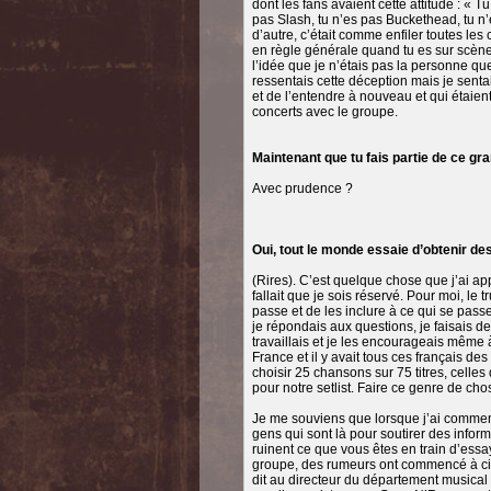
dont les fans avaient cette attitude : « T
pas Slash, tu n’es pas Buckethead, tu n
d’autre, c’était comme enfiler toutes le
en règle générale quand tu es sur scène, e
l’idée que je n’étais pas la personne q
ressentais cette déception mais je senta
et de l’entendre à nouveau et qui étaien
concerts avec le groupe.
Maintenant que tu fais partie de ce g
Avec prudence ?
Oui, tout le monde essaie d’obtenir d
(Rires). C’est quelque chose que j’ai ap
fallait que je sois réservé. Pour moi, le t
passe et de les inclure à ce qui se passe
je répondais aux questions, je faisais des
travaillais et je les encourageais même à
France et il y avait tous ces français de
choisir 25 chansons sur 75 titres, celles
pour notre setlist. Faire ce genre de chos
Je me souviens que lorsque j’ai commenc
gens qui sont là pour soutirer des informa
ruinent ce que vous êtes en train d’essa
groupe, des rumeurs ont commencé à circu
dit au directeur du département musical 