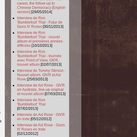
career, the follow-up to
Chinese Democracy [English
version]
[29/05/2014]
Interview de Ron
'Bumblefoot' Thal - Futur de
Guns N' Roses
[30/11/2013]
Interview de Ron
'Bumblefoot' Thal - nouvel
album et premières années
difficiles
[10/10/2013]
Interview de Ron
'Bumblefoot' Thal - tournée
avec Point of View, GN'R,
nouvel album
[02/07/2013]
Interview de Tommy Stinson -
Nouvel album, GN'R et Axl
Rose
[25/03/2013]
Interview de Axl Rose - GN'R
en Australie, line-up original
et nouvel album
[07/03/2013]
Interview de Ron
'Bumblefoot' Thal
[07/02/2013]
e
Interview de Axl Rose - GN'R
en Inde
[05/12/2012]
a
Interview de Axl Rose - Guns
N' Roses en Inde
[02/12/2012]