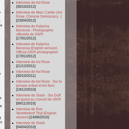
Interview de Axl Rose
[30/10/2012]
Interview de Marc Canter (Axl
?
Rose, Chinese Democracy...)
[23/04/2012]
t
de
Interview de Katarina
Benzova - Photographe
officielle de GN'R
[17/01/2012]
Interview de Katarina
Benzova [English version] -
Official GN'R photographer
[17/01/2012]
Interview de Axl Rose
[21/12/2011]
Interview de Axl Rose
e
[30/10/2011]
Interview de Axl Rose - Sur le
groupe actuel et les fans
[19/12/2010]
Interview de Slash - Sur Duff
s
en guest au concert de GN'R
[08/11/2010]
ue
Interview de Ron
'Bumblefoot' Thal [English
version]
[14/08/2010]
t
es
Interview de Slash
[04/04/2010]