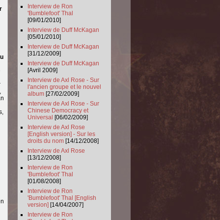
Interview de Ron
r
'Bumblefoot' Thal
[09/01/2010]
Interview de Duff McKagan
[05/01/2010]
Interview de Duff McKagan
[31/12/2009]
eu
Interview de Duff McKagan
[Avril 2009]
é
Interview de Axl Rose - Sur
r
l'ancien groupe et le nouvel
,
album
[27/02/2009]
an
Interview de Axl Rose - Sur
Chinese Democracy et
s,
Universal
[06/02/2009]
Interview de Axl Rose
[English version] - Sur les
droits du nom
[14/12/2008]
Interview de Axl Rose
[13/12/2008]
Interview de Ron
'Bumblefoot' Thal
[01/08/2008]
Interview de Ron
'Bumblefoot' Thal [English
en
version]
[14/04/2007]
Interview de Ron