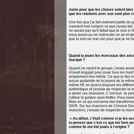
Juste pour que les choses soient bien
que tes relations avec eux sont plus 
Une fois que j'ai fait vraiment partie d
vraiment mal compris ce que j'avais fait,
ne savais pas qu'il fallait que je sois
nous avons pu en rediscuter un an et demi
que tu sois un vrai con pour que je ne t'a
Quand tu joues les morceaux des anc
marque ?
Quand j'ai rejoint le groupe, j'avais auss
m'avait engagé pour jouer tous les machins
simplement moi-même. Ce que je fais mai
aucun guitariste ne la jouera de la même
même riff, on pourra toujours les différe
authentique et j'essaie de respecter la 
à aimer ces chansons. C’est tout. Je pen
j'utilise la guitare sans frettes. Pour jou
Mais en ce qui concerne des transformat
GN'R. Sur les chansons de Chinese Democ
musiciens, j’essaie de respecter la maniè
« Au début, c'était comme si je les ava
tu penses que c’est ce que les fans p
comme ils ont été joués à l'origine ?