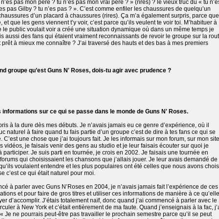
u n’es pas mon père ? tu n’es pas mon vrai père ? » (rires) ? le vieux truc du « tu n’e
’es pas Gilby ? tu n’es pas ? ». C’est comme enfiler les chaussures de quelqu’un
s chaussures d’un placard à chaussures (rires). Ça m’a également surpris, parce que
t que les gens viennent t’y voir, c’est parce qu’ils veulent te voir toi. M’habituer à
ue le public voulait voir a créé une situation dynamique où dans un même temps je
is aussi des fans qui étaient vraiment reconnaissants de revoir le groupe sur la rou
t prêt à mieux me connaître ? J’ai traversé des hauts et des bas à mes premiers
rand groupe qu’est Guns N' Roses, dois-tu agir avec prudence ?
es informations sur ce qui se passe dans le monde de Guns N' Roses.
pris à la dure dès mes débuts. Je n’avais jamais eu ce genre d’expérience, où il
ruc naturel à faire quand tu fais partie d’un groupe c’est de dire à tes fans ce qui se
. C’est une chose que j’ai toujours fait. Je les informais sur mon forum, sur mon site
 vidéos, je faisais venir des gens au studio et je leur faisais écouter sur quoi je
 participer. Je suis parti en tournée, je crois en 2002. Je faisais une tournée en
s forums qui choisissaient les chansons que j’allais jouer. Je leur avais demandé de
 qu’ils voulaient entendre et les plus populaires ont été celles que nous avons chois
e c’est ce qui était naturel pour moi.
é à parler avec Guns N’Roses en 2004, je n’avais jamais fait l’expérience de ces
tions et pour faire de gros titres et utiliser ces informations de manière à ce qu’ell
yer d’accomplir. J’étais totalement naïf, donc quand j’ai commencé à parler avec le
ler à New York et c’était entièrement de ma faute. Quand j’enseignais à la fac, j’
« Je ne pourrais peut-être pas travailler le prochain semestre parce qu’il se peut