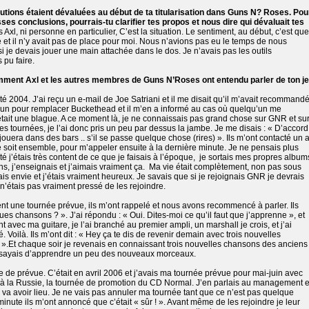
ibutions étaient dévaluées au début de ta titularisation dans Guns N? Roses. Pou
sses conclusions, pourrais-tu clarifier tes propos et nous dire qui dévaluait tes
s Axl, ni personne en particulier, C’est la situation. Le sentiment, au début, c’est que
te et il n’y avait pas de place pour moi. Nous n’avions pas eu le temps de nous
je devais jouer une main attachée dans le dos. Je n’avais pas les outils
 pu faire.
mment Axl et les autres membres de Guns N’Roses ont entendu parler de ton j
'été 2004. J’ai reçu un e-mail de Joe Satriani et il me disait qu’il m’avait recommand
’un pour remplacer Buckethead et il m’en a informé au cas où quelqu’un me
était une blague. A ce moment là, je ne connaissais pas grand chose sur GNR et su
 les tournées, je l’ai donc pris un peu par dessus la jambe. Je me disais : « D’accord
jouera dans des bars .. s’il se passe quelque chose (rires) ». Ils m’ont contacté un 
 soit ensemble, pour m’appeler ensuite à la dernière minute. Je ne pensais plus
ité j’étais très content de ce que je faisais à l’époque,
je sortais mes propres album
ns, j’enseignais et j’aimais vraiment ça.
Ma vie était complètement, non pas sous
vais envie et j’étais vraiment heureux. Je savais que si je rejoignais GNR je devrais
étais pas vraiment pressé de les rejoindre.
ient une tournée prévue, ils m’ont rappelé et nous avons recommencé à parler. Ils
ues chansons ? ». J’ai répondu : « Oui. Dites-moi ce qu’il faut que j’apprenne », et
oint avec ma guitare, je l’ai branché au premier ampli, un marshall je crois, et j’ai
 Voilà. Ils m’ont dit : « Hey ça te dis de revenir demain avec trois nouvelles
! ».Et chaque soir je revenais en connaissant trois nouvelles chansons des anciens
’essayais d’apprendre un peu des nouveaux morceaux.
e de prévue. C’était en avril 2006 et j’avais ma tournée prévue pour mai-juin avec
 à
la Russie
, la tournée de promotion du CD Normal. J’en parlais au management 
 ça va avoir lieu. Je ne vais pas annuler ma tournée tant que ce n’est pas quelque
 minute ils m’ont annoncé que c’était « sûr ! ». Avant même de les rejoindre je leur