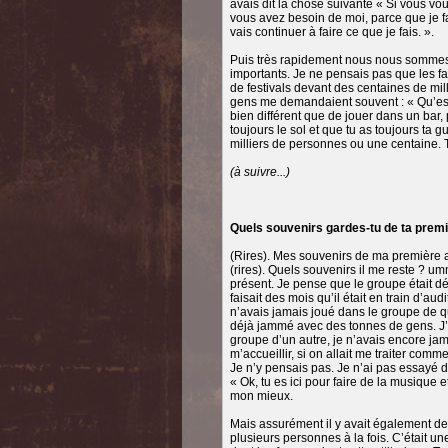
avais dit la chose suivante « Si vous vo
vous avez besoin de moi, parce que je fa
vais continuer à faire ce que je fais. ».
Puis très rapidement nous nous sommes re
importants. Je ne pensais pas que les fa
de festivals devant des centaines de mi
gens me demandaient souvent : « Qu’est
bien différent que de jouer dans un bar, 
toujours le sol et que tu as toujours ta g
milliers de personnes ou une centaine. Tu
(à suivre...)
Quels souvenirs gardes-tu de ta prem
(Rires). Mes souvenirs de ma première a
(rires). Quels souvenirs il me reste ? umm
présent. Je pense que le groupe était déj
faisait des mois qu’il était en train d’aud
n’avais jamais joué dans le groupe de que
déjà jammé avec des tonnes de gens. J’a
groupe d’un autre, je n’avais encore jama
m’accueillir, si on allait me traiter comm
Je n’y pensais pas. Je n’ai pas essayé d’
« Ok, tu es ici pour faire de la musique e
mon mieux.
Mais assurément il y avait également d
plusieurs personnes à la fois. C’était u