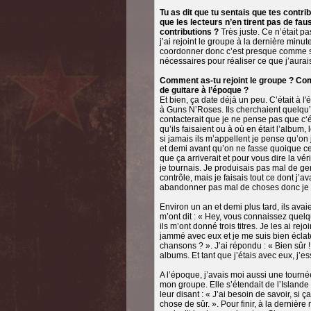
Tu as dit que tu sentais que tes contr
que les lecteurs n’en tirent pas de fau
contributions ?
Très juste. Ce n’était pa
j’ai rejoint le groupe à la dernière minu
coordonner donc c’est presque comme si 
nécessaires pour réaliser ce que j’aurais
Comment as-tu rejoint le groupe ? Co
de guitare à l’époque ?
Et bien, ça date déjà un peu. C’était à l
à Guns N’Roses. Ils cherchaient quelqu
contacterait que je ne pense pas que c‘
qu’ils faisaient ou à où en était l’album,
si jamais ils m’appellent je pense qu’on 
et demi avant qu’on ne fasse quoique ce
que ça arriverait et pour vous dire la vér
je tournais. Je produisais pas mal de ge
contrôle, mais je faisais tout ce dont j’a
abandonner pas mal de choses donc je n’
Environ un an et demi plus tard, ils ava
m’ont dit : « Hey, vous connaissez quelq
ils m’ont donné trois titres. Je les ai rej
jammé avec eux et je me suis bien éclaté.
chansons ? ». J’ai répondu : « Bien sûr 
albums. Et tant que j’étais avec eux, j
A l’époque, j’avais moi aussi une tourné
mon groupe. Elle s’étendait de l’Islande
leur disant : « J’ai besoin de savoir, si
chose de sûr. ». Pour finir, à la dernière