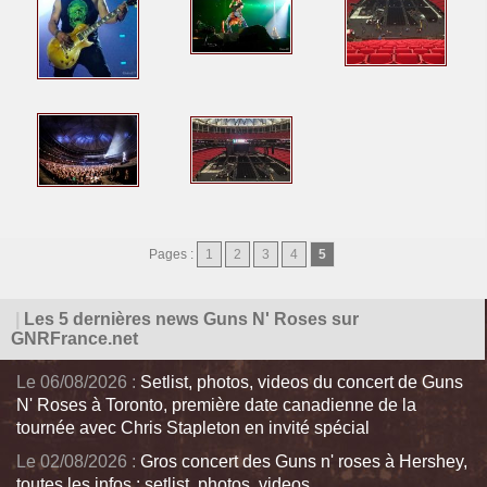
Pages :
1
2
3
4
5
|
Les 5 dernières news Guns N' Roses sur
GNRFrance.net
Le 06/08/2026 :
Setlist, photos, videos du concert de Guns
N' Roses à Toronto, première date canadienne de la
tournée avec Chris Stapleton en invité spécial
Le 02/08/2026 :
Gros concert des Guns n' roses à Hershey,
toutes les infos : setlist, photos, videos