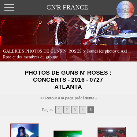
GN'R FRANCE
GALERIES PHOTOS DE GUNS N' ROSES >
Toutes les photos d'Axl
Rose et des membres du groupe
PHOTOS DE GUNS N' ROSES :
CONCERTS - 2016 - 0727
ATLANTA
<<
Retour à la page précédente
//
Pages :
1
2
3
4
5