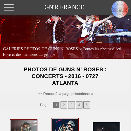
GN'R FRANCE
GALERIES PHOTOS DE GUNS N' ROSES >
Toutes les photos d'Axl
Rose et des membres du groupe
PHOTOS DE GUNS N' ROSES :
CONCERTS - 2016 - 0727
ATLANTA
<<
Retour à la page précédente
//
Pages :
1
2
3
4
5