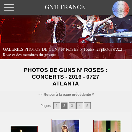
GN'R FRANCE
GALERIES PHOTOS DE GUNS N' ROSES >
Toutes les photos d'Axl
Rose et des membres du groupe
PHOTOS DE GUNS N' ROSES :
CONCERTS - 2016 - 0727
ATLANTA
<<
Retour à la page précédente
//
Pages :
1
2
3
4
5