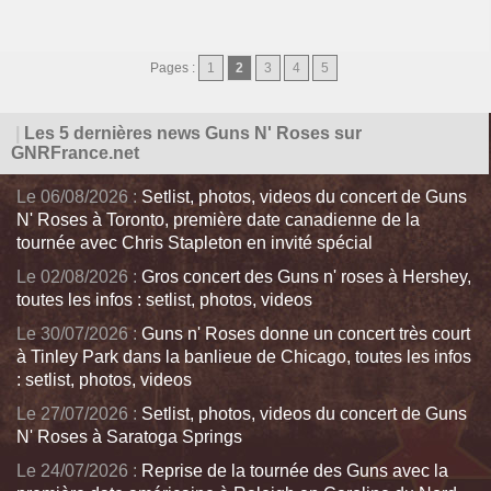
Pages :
1
2
3
4
5
|
Les 5 dernières news Guns N' Roses sur
GNRFrance.net
Le 06/08/2026 :
Setlist, photos, videos du concert de Guns
N' Roses à Toronto, première date canadienne de la
tournée avec Chris Stapleton en invité spécial
Le 02/08/2026 :
Gros concert des Guns n' roses à Hershey,
toutes les infos : setlist, photos, videos
Le 30/07/2026 :
Guns n' Roses donne un concert très court
à Tinley Park dans la banlieue de Chicago, toutes les infos
: setlist, photos, videos
Le 27/07/2026 :
Setlist, photos, videos du concert de Guns
N' Roses à Saratoga Springs
Le 24/07/2026 :
Reprise de la tournée des Guns avec la