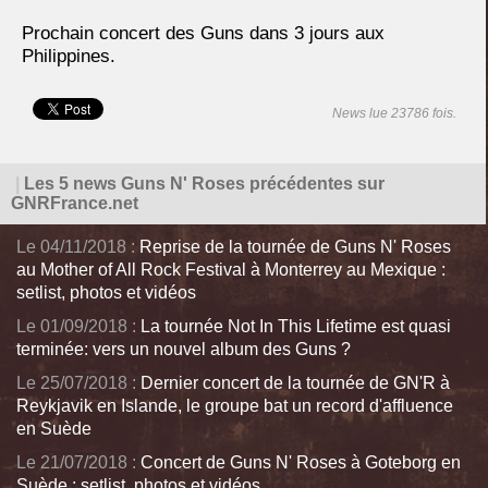
Prochain concert des Guns dans 3 jours aux
Philippines.
News lue 23786 fois.
|
Les 5 news Guns N' Roses précédentes sur
GNRFrance.net
Le 04/11/2018 :
Reprise de la tournée de Guns N' Roses
au Mother of All Rock Festival à Monterrey au Mexique :
setlist, photos et vidéos
Le 01/09/2018 :
La tournée Not In This Lifetime est quasi
terminée: vers un nouvel album des Guns ?
Le 25/07/2018 :
Dernier concert de la tournée de GN'R à
Reykjavik en Islande, le groupe bat un record d'affluence
en Suède
Le 21/07/2018 :
Concert de Guns N' Roses à Goteborg en
Suède : setlist, photos et vidéos