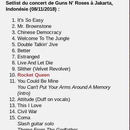
Setlist du concert de Guns N' Roses à Jakarta,
Indonésie (08/11/2018) :
It's So Easy
Mr. Brownstone
Chinese Democracy
Welcome To The Jungle
Double Talkin' Jive
Better
Estranged
Live And Let Die
Slither (Velvet Revolver)
Rocket Queen
You Could Be Mine
You Can't Put Your Arms Around A Memory
(intro)
Attitude (Duff on vocals)
This I Love
Civil War
Coma
Slash guitar solo
Theme From The Godfather