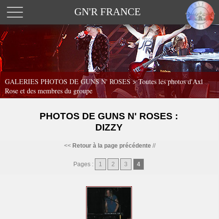
GN'R FRANCE
GALERIES PHOTOS DE GUNS N' ROSES >
Toutes les photos d'Axl
Rose et des membres du groupe
PHOTOS DE GUNS N' ROSES :
DIZZY
<<
Retour à la page précédente
//
Pages :
1
2
3
4