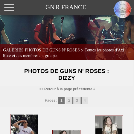
GN'R FRANCE
GALERIES PHOTOS DE GUNS N' ROSES >
Toutes les photos d'Axl
Rose et des membres du groupe
PHOTOS DE GUNS N' ROSES :
DIZZY
<<
Retour à la page précédente
//
Pages :
1
2
3
4