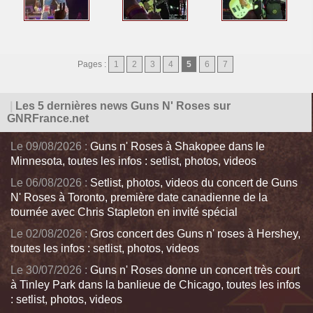
Pages :
1
2
3
4
5
6
7
|
Les 5 dernières news Guns N' Roses sur
GNRFrance.net
Le 09/08/2026 :
Guns n' Roses à Shakopee dans le
Minnesota, toutes les infos : setlist, photos, videos
Le 06/08/2026 :
Setlist, photos, videos du concert de Guns
N' Roses à Toronto, première date canadienne de la
tournée avec Chris Stapleton en invité spécial
Le 02/08/2026 :
Gros concert des Guns n' roses à Hershey,
toutes les infos : setlist, photos, videos
Le 30/07/2026 :
Guns n' Roses donne un concert très court
à Tinley Park dans la banlieue de Chicago, toutes les infos
: setlist, photos, videos