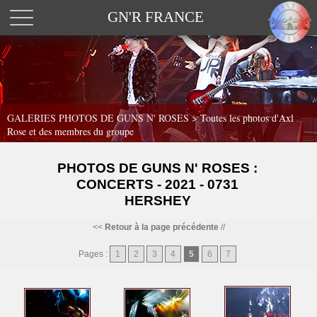
GN'R FRANCE
GALERIES PHOTOS DE GUNS N' ROSES >
Toutes les photos d'Axl
Rose et des membres du groupe
PHOTOS DE GUNS N' ROSES :
CONCERTS - 2021 - 0731
HERSHEY
<<
Retour à la page précédente
//
Pages :
1
2
3
4
5
6
7