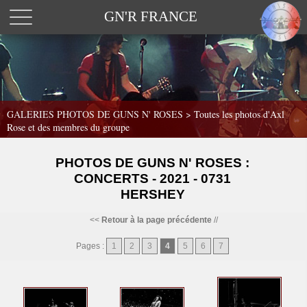
GN'R FRANCE
GALERIES PHOTOS DE GUNS N' ROSES >
Toutes les photos d'Axl
Rose et des membres du groupe
PHOTOS DE GUNS N' ROSES :
CONCERTS - 2021 - 0731
HERSHEY
<<
Retour à la page précédente
//
Pages :
1
2
3
4
5
6
7