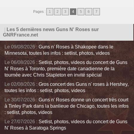
Pages :
1
2
3
4
5
6
7
|
Les 5 dernières news Guns N' Roses sur
GNRFrance.net
Le 09/08/2026 :
Guns n' Roses à Shakopee dans le
Minnesota, toutes les infos : setlist, photos, videos
Le 06/08/2026 :
Setlist, photos, videos du concert de Guns
N' Roses à Toronto, première date canadienne de la
tournée avec Chris Stapleton en invité spécial
Le 02/08/2026 :
Gros concert des Guns n' roses à Hershey,
toutes les infos : setlist, photos, videos
Le 30/07/2026 :
Guns n' Roses donne un concert très court
à Tinley Park dans la banlieue de Chicago, toutes les infos
: setlist, photos, videos
Le 27/07/2026 :
Setlist, photos, videos du concert de Guns
N' Roses à Saratoga Springs