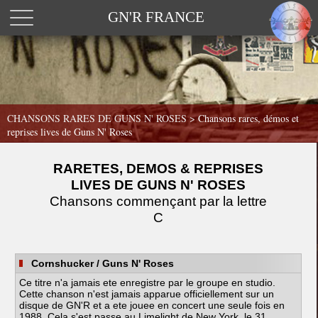
GN'R FRANCE
CHANSONS RARES DE GUNS N' ROSES >
Chansons rares, démos et
reprises lives de Guns N' Roses
RARETES, DEMOS & REPRISES
LIVES DE GUNS N' ROSES
Chansons commençant par la lettre
C
Cornshucker
/ Guns N' Roses
Ce titre n'a jamais ete enregistre par le groupe en studio.
Cette chanson n'est jamais apparue officiellement sur un
disque de GN'R et a ete jouee en concert une seule fois en
1988. Cela s'est passe au Limelight de New York, le 31