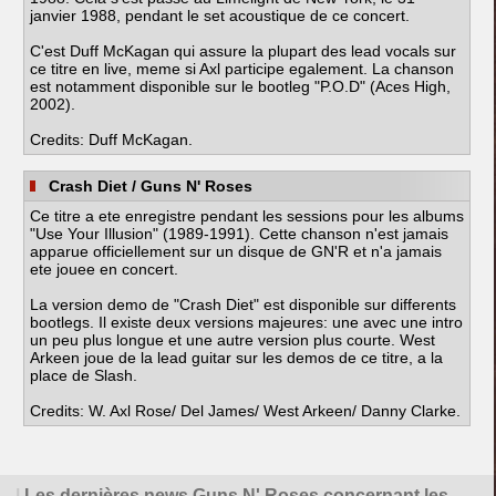
janvier 1988, pendant le set acoustique de ce concert.
C'est Duff McKagan qui assure la plupart des lead vocals sur
ce titre en live, meme si Axl participe egalement. La chanson
est notamment disponible sur le bootleg "P.O.D" (Aces High,
2002).
Credits: Duff McKagan.
Crash Diet
/ Guns N' Roses
Ce titre a ete enregistre pendant les sessions pour les albums
"Use Your Illusion" (1989-1991). Cette chanson n'est jamais
apparue officiellement sur un disque de GN'R et n'a jamais
ete jouee en concert.
La version demo de "Crash Diet" est disponible sur differents
bootlegs. Il existe deux versions majeures: une avec une intro
un peu plus longue et une autre version plus courte. West
Arkeen joue de la lead guitar sur les demos de ce titre, a la
place de Slash.
Credits: W. Axl Rose/ Del James/ West Arkeen/ Danny Clarke.
|
Les dernières news Guns N' Roses concernant les