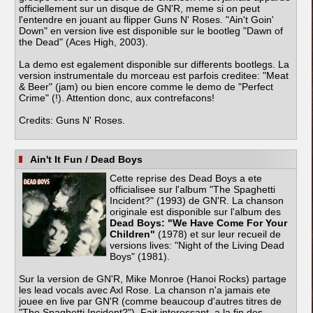
officiellement sur un disque de GN'R, meme si on peut
l'entendre en jouant au flipper Guns N' Roses. "Ain't Goin'
Down" en version live est disponible sur le bootleg "Dawn of
the Dead" (Aces High, 2003).
La demo est egalement disponible sur differents bootlegs. La
version instrumentale du morceau est parfois creditee: "Meat
& Beer" (jam) ou bien encore comme le demo de "Perfect
Crime" (!). Attention donc, aux contrefacons!
Credits: Guns N' Roses.
Ain't It Fun
/ Dead Boys
Cette reprise des Dead Boys a ete
officialisee sur l'album "The Spaghetti
Incident?" (1993) de GN'R. La chanson
originale est disponible sur l'album des
Dead Boys: "We Have Come For Your
Children"
(1978) et sur leur recueil de
versions lives: "Night of the Living Dead
Boys" (1981).
Sur la version de GN'R, Mike Monroe (Hanoi Rocks) partage
les lead vocals avec Axl Rose. La chanson n'a jamais ete
jouee en live par GN'R (comme beaucoup d'autres titres de
"The Spaghetti Incident?"). Fait interessant, a la fin des