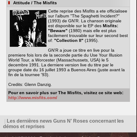
Attitude
/ The Misfits
Cette reprise des Misfits a ete officialisee
sur l'album "The Spaghetti Incident?"
(1993) de GN'R. La chanson originale
est disponible sur le EP des
Misfits:
"Beware"
(1980) mais elle est plus
facilement trouvable sur leur second best
of:
"Collection II"
(1995).
GN'R a joue ce titre en live pour la
premiere fois lors de la seconde partie du Use Your Illusion
World Tour, a Worcester (Massachussets, USA) le 5
decembre 1991. La derniere version live du titre par le
groupe date du 16 juillet 1993 a Buenos Aires (juste avant la
fin de la tournee '93).
Credits: Glenn Danzig.
Pour en savoir plus sur The Misfits, visitez ce site web:
http://www.misfits.com/
|
Les dernières news Guns N' Roses concernant les
démos et reprises