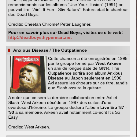
remerciements sur les albums "Use Your Illusion" (1991) on
pouvait lire: "Ain't It Fun - Stiv Bators"; Bators etait le chanteur
des Dead Boys.
Credits: Cheetah Chrome/ Peter Laughner.
Pour en savoir plus sur Dead Boys, visitez ce site web:
http://deadboys.hypermart.net
Anxious Disease
/ The Outpatience
Cette chanson a été enregistrée en 1995
par le groupe formé par
West Arkeen
,
un ami de longue date de GN'R. The
Outpatience sortira son album Anxious
Disease au Japon seulement en 1996.
Axl assure les choeurs sur ce titre, tandis
que Slash assure la guitare.
A noter que ce sera la dernière collaboration entre Axl et
Slash. West Arkeen décède en 1997 des suites d'une
overdose d'héroïne. Le groupe dédiera l'album
Live Era '87 -
'93
à sa mémoire. Arkeen avait notamment co-écrit It's So
Easy.
Credits: West Arkeen.