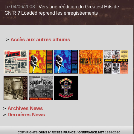
Le 04/06/2008 :
Vers une réédition du Greatest Hits de
GN'R ? Loaded reprend les enregistrements
>
Accès aux autres albums
>
Archives News
>
Dernières News
COPYRIGHTS
GUNS N' ROSES FRANCE
/
GNRFRANCE.NET
1999-2026