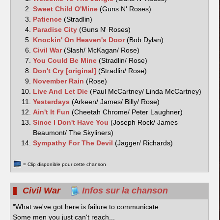
Sweet Child O'Mine
(Guns N' Roses)
Patience
(Stradlin)
Paradise City
(Guns N' Roses)
Knockin' On Heaven's Door
(Bob Dylan)
Civil War
(Slash/ McKagan/ Rose)
You Could Be Mine
(Stradlin/ Rose)
Don't Cry [original]
(Stradlin/ Rose)
November Rain
(Rose)
Live And Let Die
(Paul McCartney/ Linda McCartney)
Yesterdays
(Arkeen/ James/ Billy/ Rose)
Ain't It Fun
(Cheetah Chrome/ Peter Laughner)
Since I Don't Have You
(Joseph Rock/ James
Beaumont/ The Skyliners)
Sympathy For The Devil
(Jagger/ Richards)
= Clip disponible pour cette chanson
Civil War
Infos sur la chanson
"What we've got here is failure to communicate
Some men you just can't reach...