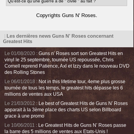
Qu'est-ce qu'une guerre a de " civile " au fait ?
Copyrights Guns N' Roses.
|
Les dernières news Guns N' Roses concernant
Greatest Hits
Le 01/08/2020 :
Guns n' Roses sort son Greatest Hits en
vinyl le 25 septembre, tournée US repoussée, Chris
Cornell reprend Patience, Axl et Izzy dans le nouveau DVD
des Rolling Stones
Le 06/01/2018 :
Not in this lifetime tour, 4eme plus grosse
tournée de tous les temps, le greatest hits dépasse les 6
millions de ventes aux USA
Le 21/03/2012 :
Le best of Greatest Hits de Guns N' Roses
apparait à la 3ème place des charts US selon Billboard
grace à une promo
Le 10/06/2011 :
Le Greatest Hits de Guns N' Roses passe
la barre des 5 millions de ventes aux Etats-Unis !