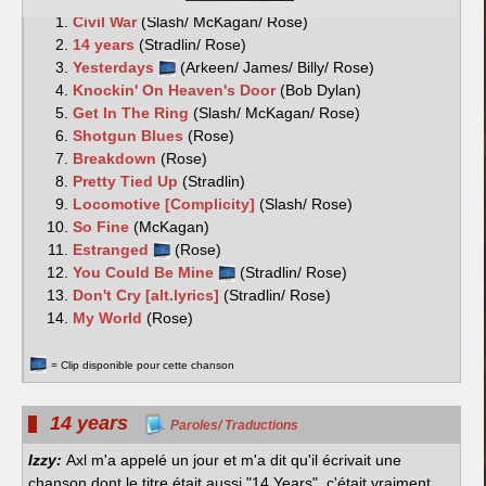
Civil War
(Slash/ McKagan/ Rose)
14 years
(Stradlin/ Rose)
Yesterdays
(Arkeen/ James/ Billy/ Rose)
Knockin' On Heaven's Door
(Bob Dylan)
Get In The Ring
(Slash/ McKagan/ Rose)
Shotgun Blues
(Rose)
Breakdown
(Rose)
Pretty Tied Up
(Stradlin)
Locomotive [Complicity]
(Slash/ Rose)
So Fine
(McKagan)
Estranged
(Rose)
You Could Be Mine
(Stradlin/ Rose)
Don't Cry [alt.lyrics]
(Stradlin/ Rose)
My World
(Rose)
= Clip disponible pour cette chanson
14 years
Paroles/ Traductions
Izzy:
Axl m'a appelé un jour et m'a dit qu'il écrivait une
chanson dont le titre était aussi "14 Years", c'était vraiment