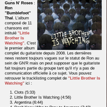
Guns N' Roses
:
Ron
"Bumblefoot"
Thal
. L'album
composé de 11
chansons est
intitulé
"Little
Brother Is
Watching"
. C'est
le premier album
complet du guitariste depuis 2008. Les dernières
news restent toujours vagues sur le statut de Ron au
sein de GN'R mais on peut supposer que le guitariste
fait toujours partie du groupe tant qu'il n'y a pas de
communication officielle à ce sujet. Vous pouvez
retrouver le tracklisting complet de
"Little Brother Is
Watching"
ici :
Clots (5:33)
Little Brother Is Watching (4:56)
Argentina (6:44)