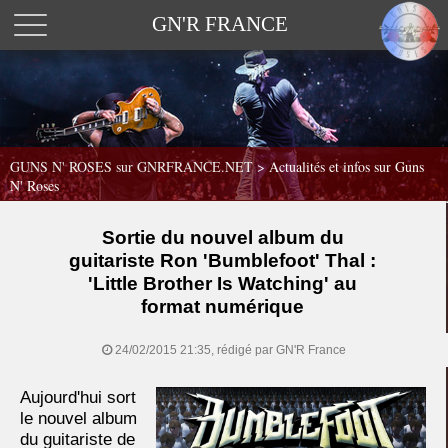
GN'R FRANCE
GUNS N' ROSES sur GNRFRANCE.NET
>
Actualités et infos sur Guns
N' Roses
Sortie du nouvel album du
guitariste Ron 'Bumblefoot' Thal :
'Little Brother Is Watching' au
format numérique
24/02/2015 21:35, rédigé par GN'R France
Aujourd'hui sort
le nouvel album
du guitariste de