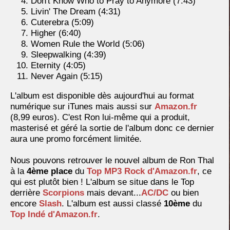
Don't Know Who to Pray to Anymore (7:43)
Livin' The Dream (4:31)
Cuterebra (5:09)
Higher (6:40)
Women Rule the World (5:06)
Sleepwalking (4:39)
Eternity (4:05)
Never Again (5:15)
L'album est disponible dès aujourd'hui au format
numérique sur iTunes mais aussi sur
Amazon.fr
(8,99 euros). C'est Ron lui-même qui a produit,
masterisé et géré la sortie de l'album donc ce dernier
aura une promo forcément limitée.
Nous pouvons retrouver le nouvel album de Ron Thal
à la
4ème place
du
Top MP3 Rock d'Amazon.fr
, ce
qui est plutôt bien ! L'album se situe dans le Top
derrière
Scorpions
mais devant...
AC/DC
ou bien
encore
Slash
. L'album est aussi classé
10ème
du
Top Indé d'Amazon.fr
.