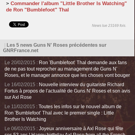
>
Commander l'album "Little Brother Is Watching"
de Ron "Bumblefoot" Thal
News lue 23169 fois.
|
Les 5 news Guns N' Roses précédentes sur
GNRFrance.net
Le 20/02/2015 :
Ron 'Bumblefoot' Thal demande aux fans
de ne pas tout reprocher au management de Guns N'
Roses, et le manager annonce que les choses vont bouger
Le 16/02/2015 :
Nouvelle interview du guitariste Richard
Fortus à propos de l'actualité de Guns N' Roses et son avis
sur Axl Rose
Le 11/02/2015 :
Toutes les infos sur le nouvel album de
Ron 'Bumblefoot' Thal avec le premier single : Little
Brother Is Watching
Le 06/02/2015 :
Joyeux anniversaire à Axl Rose qui fête
ses 53 ans ! Happy birthday Axl Rose from all the French