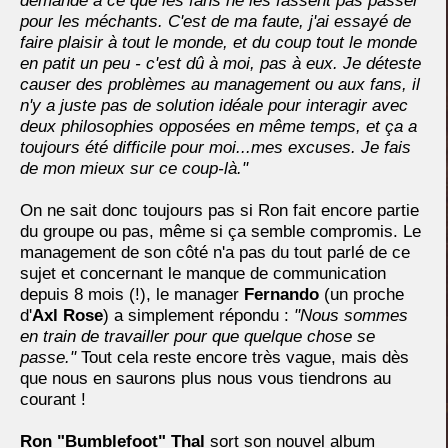
demande à ce que les fans ne les fassent pas passer
pour les méchants. C'est de ma faute, j'ai essayé de
faire plaisir à tout le monde, et du coup tout le monde
en patit un peu - c'est dû à moi, pas à eux. Je déteste
causer des problèmes au management ou aux fans, il
n'y a juste pas de solution idéale pour interagir avec
deux philosophies opposées en même temps, et ça a
toujours été difficile pour moi...mes excuses. Je fais
de mon mieux sur ce coup-là."
On ne sait donc toujours pas si Ron fait encore partie
du groupe ou pas, même si ça semble compromis. Le
management de son côté n'a pas du tout parlé de ce
sujet et concernant le manque de communication
depuis 8 mois (!), le manager
Fernando
(un proche
d'
Axl Rose
) a simplement répondu :
"Nous sommes
en train de travailler pour que quelque chose se
passe."
Tout cela reste encore très vague, mais dès
que nous en saurons plus nous vous tiendrons au
courant !
Ron "Bumblefoot" Thal
sort son nouvel album