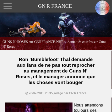
GN'R FRANCE
GUNS N' ROSES sur GNRFRANCE.NET
>
Actualités et infos sur Guns
N' Roses
Ron 'Bumblefoot' Thal demande
aux fans de ne pas tout reprocher
au management de Guns N'
Roses, et le manager annonce que
les choses vont bouger
20/02/2015 20:35, rédigé par GN'R France
Nous attendons
toujours des