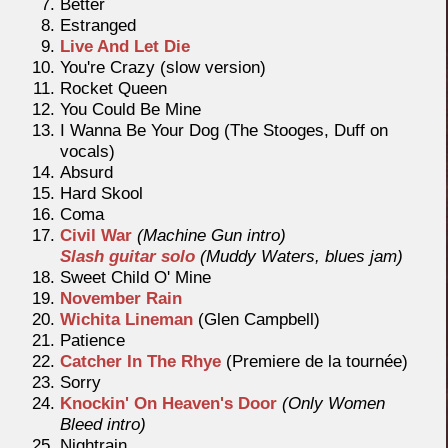
Better
Estranged
Live And Let Die
You're Crazy (slow version)
Rocket Queen
You Could Be Mine
I Wanna Be Your Dog (The Stooges, Duff on
vocals)
Absurd
Hard Skool
Coma
Civil War
(Machine Gun intro)
Slash guitar solo
(Muddy Waters, blues jam)
Sweet Child O' Mine
November Rain
Wichita Lineman
(Glen Campbell)
Patience
Catcher In The Rhye
(Premiere de la tournée)
Sorry
Knockin' On Heaven's Door
(Only Women
Bleed intro)
Nightrain