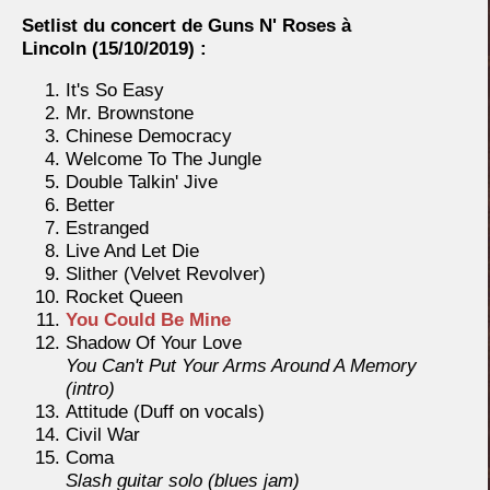
Setlist du concert de Guns N' Roses à
Lincoln
(15/10/2019) :
It's So Easy
Mr. Brownstone
Chinese Democracy
Welcome To The Jungle
Double Talkin' Jive
Better
Estranged
Live And Let Die
Slither (Velvet Revolver)
Rocket Queen
You Could Be Mine
Shadow Of Your Love
You Can't Put Your Arms Around A Memory
(intro)
Attitude (Duff on vocals)
Civil War
Coma
Slash guitar solo (blues jam)