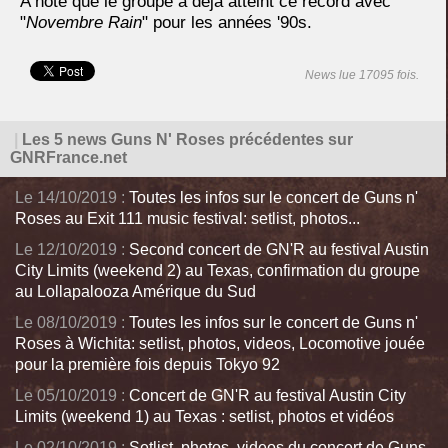
A noté que le groupe a déjà atteint ce record avec
"
Novembre Rain
" pour les années '90s.
News lue 17095 fois.
|
Les 5 news Guns N' Roses précédentes sur
GNRFrance.net
Le 14/10/2019 :
Toutes les infos sur le concert de Guns n'
Roses au Exit 111 music festival: setlist, photos...
Le 12/10/2019 :
Second concert de GN'R au festival Austin
City Limits (weekend 2) au Texas, confirmation du groupe
au Lollapalooza Amérique du Sud
Le 08/10/2019 :
Toutes les infos sur le concert de Guns n'
Roses à Wichita: setlist, photos, videos, Locomotive jouée
pour la première fois depuis Tokyo 92
Le 05/10/2019 :
Concert de GN'R au festival Austin City
Limits (weekend 1) au Texas : setlist, photos et vidéos
Le 02/10/2019 :
Setlist, photos, videos du concert de Guns