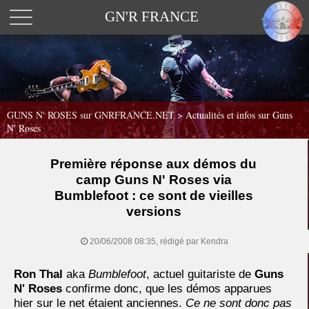
GN'R FRANCE
GUNS N' ROSES sur GNRFRANCE.NET
>
Actualités et infos sur Guns
N' Roses
Première réponse aux démos du
camp Guns N' Roses via
Bumblefoot : ce sont de vieilles
versions
20/06/2008 08:35, rédigé par Kendra
Ron Thal
aka
Bumblefoot
, actuel guitariste de
Guns
N' Roses
confirme donc, que les démos apparues
hier sur le net étaient anciennes.
Ce ne sont donc pas