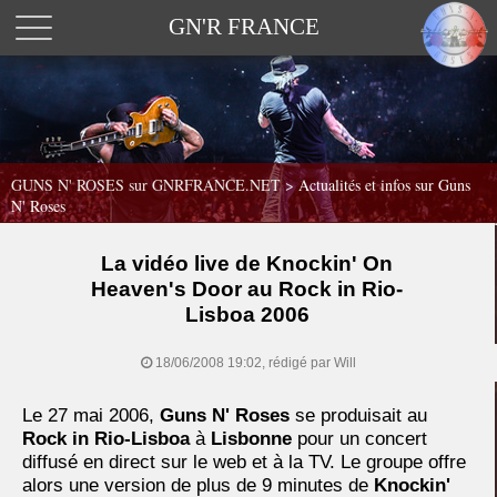
GN'R FRANCE
GUNS N' ROSES sur GNRFRANCE.NET
>
Actualités et infos sur Guns
N' Roses
La vidéo live de Knockin' On
Heaven's Door au Rock in Rio-
Lisboa 2006
18/06/2008 19:02, rédigé par Will
Le 27 mai 2006,
Guns N' Roses
se produisait au
Rock in Rio-Lisboa
à
Lisbonne
pour un concert
diffusé en direct sur le web et à la TV. Le groupe offre
alors une version de plus de 9 minutes de
Knockin'