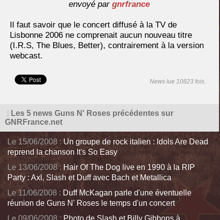
envoyé par
gnrfrance
Il faut savoir que le concert diffusé à la TV de
Lisbonne 2006 ne comprenait aucun nouveau titre
(I.R.S, The Blues, Better), contrairement à la version
webcast.
News lue 10823 fois.
|
Les 5 news Guns N' Roses précédentes sur
GNRFrance.net
Le 15/06/2008 :
Un groupe de rock italien : Idols Are Dead
reprend la chanson It's So Easy
Le 13/06/2008 :
Hair Of The Dog live en 1990 à la RIP
Party : Axl, Slash et Duff avec Bach et Metallica
Le 11/06/2008 :
Duff McKagan parle d'une éventuelle
réunion de Guns N' Roses le temps d'un concert
Le 09/06/2008 :
Photo de Slash et Billy Gibbons à