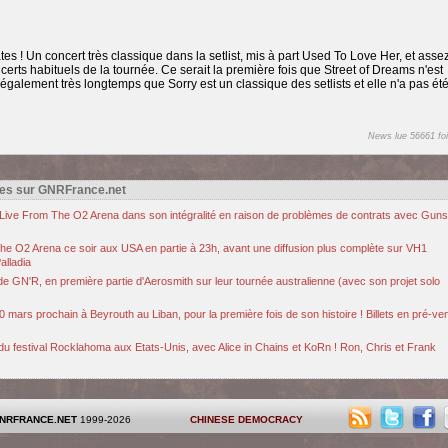
es ! Un concert très classique dans la setlist, mis à part Used To Love Her, et asse
certs habituels de la tournée. Ce serait la première fois que Street of Dreams n'est
 également très longtemps que Sorry est un classique des setlists et elle n'a pas ét
News lue 56661 foi
es sur GNRFrance.net
u Live From The O2 Arena dans son intégralité en raison de problèmes de contrats avec Guns
The O2 Arena ce soir aux USA en partie à 23h, avant une diffusion plus complète sur VH1
alladia
 de GN'R, en première partie d'Aerosmith sur leur tournée australienne (avec son projet solo
 mars prochain à Beyrouth au Liban, pour la première fois de son histoire ! Billets en pré-ve
e du festival Rocklahoma aux Etats-Unis, avec Alice in Chains et KoRn ! Ron, Chris et Frank
NRFRANCE.NET
1999-2026
CHINESE DEMOCRACY