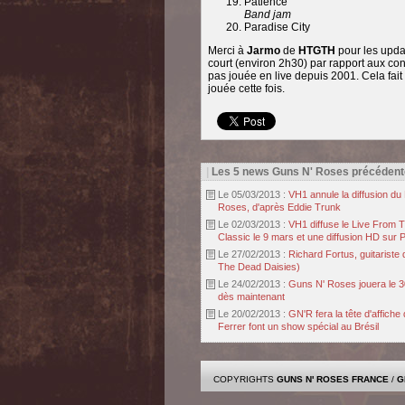
Patience
Band jam
Paradise City
Merci à
Jarmo
de
HTGTH
pour les updat
court (environ 2h30) par rapport aux con
pas jouée en live depuis 2001. Cela fait
jouée cette fois.
|
Les 5 news Guns N' Roses précédent
Le 05/03/2013 :
VH1 annule la diffusion d
Roses, d'après Eddie Trunk
Le 02/03/2013 :
VH1 diffuse le Live From 
Classic le 9 mars et une diffusion HD sur P
Le 27/02/2013 :
Richard Fortus, guitariste
The Dead Daisies)
Le 24/02/2013 :
Guns N' Roses jouera le 30
dès maintenant
Le 20/02/2013 :
GN'R fera la tête d'affich
Ferrer font un show spécial au Brésil
COPYRIGHTS
GUNS N' ROSES FRANCE
/
G