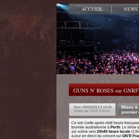
ACCUEIL
NEWS
GUNS N' ROSES sur GNR
Mises à 
Sam. 09/03/2013 à 14:25
rédigé par GN'R France
premier 
Ce soir (cette après-midi heure français
tournée australienne à
Perth
. Le show 
sur scène vers
20h40 heure locale
(13h
à jour en direct du concert sur
GN'R Fra