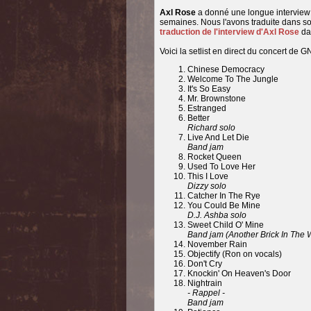
Axl Rose
a donné une longue interview
semaines. Nous l'avons traduite dans son
traduction de l'interview d'Axl Rose
dan
Voici la setlist en direct du concert de 
Chinese Democracy
Welcome To The Jungle
It's So Easy
Mr. Brownstone
Estranged
Better
Richard solo
Live And Let Die
Band jam
Rocket Queen
Used To Love Her
This I Love
Dizzy solo
Catcher In The Rye
You Could Be Mine
D.J. Ashba solo
Sweet Child O' Mine
Band jam (Another Brick In The W
November Rain
Objectify (Ron on vocals)
Don't Cry
Knockin' On Heaven's Door
Nightrain
- Rappel -
Band jam