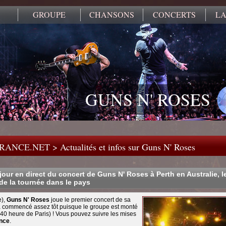
GROUPE
CHANSONS
CONCERTS
LA
GUNS N' ROSES
FRANCE.NET
>
Actualités et infos sur Guns N' Roses
jour en direct du concert de Guns N' Roses à Perth en Australie, l
de la tournée dans le pays
e),
Guns N' Roses
joue le premier concert de sa
a commencé assez tôt puisque le groupe est monté
40 heure de Paris) ! Vous pouvez suivre les mises
nce
.