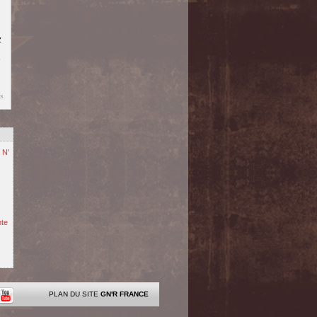
z
é
s.
 N'
nte
PLAN DU SITE
GN'R FRANCE