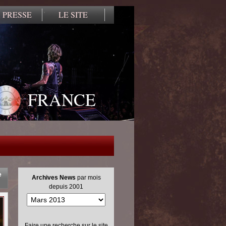
 PRESSE
LE SITE
FRANCE
e
Archives News
par mois
depuis 2001
Faire une recherche sur le site