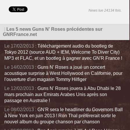
News lue 24134 fois.
|
Les 5 news Guns N' Roses précédentes sur
GNRFrance.net
Le 17/02/2013 :
Téléchargement audio du bootleg de
Tokyo 2012 (source AUD + IEM, Welcome To Diver City)
MP3 et FLAC, et un bootleg à gagner avec GN'R France !
Le 14/02/2013 :
Guns N' Roses a joué un concert
acoustique surprise à West Hollywood en Californie, pour
l'ouverture d'un magasin Tommy Hilfiger
Le 12/02/2013 :
Guns N' Roses jouera à Abu Dhabi le 28
mars prochain aux Emirats Arabes Unis après son
passage en Australie !
Le 08/02/2013 :
GN'R sera le headliner du Governors Ball
à New York en juin 2013 ! Ron Thal préférerait sortir le
nouvel album du groupe chanson par chanson