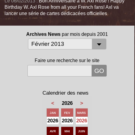
Le 06/02/2013 :
Bon Anniversaire à W. Axl Rose ! Happy
Birthday W. Axl Rose from all your French fans! Axl va
lancer une série de cartes dédicacées officielles
Archives News
par mois depuis 2001
Faire une recherche sur le site
Calendrier des news
<
2026
>
JAN
FEV
MARS
2026
2026
2026
AVR
MAI
JUIN