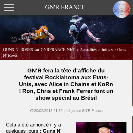
GN'R FRANCE
GUNS N' ROSES sur GNRFRANCE.NET
>
Actualités et infos sur Guns
N' Roses
GN'R fera la tête d'affiche du
festival Rocklahoma aux Etats-
Unis, avec Alice in Chains et KoRn
! Ron, Chris et Frank Ferrer font un
show spécial au Brésil
20/02/2013 21:35, rédigé par GN'R France
Cela a été annoncé il y a
quelques jours :
Guns N'