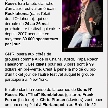
Roses
fera la tête d'affiche
d'un autre festival américain,
Rocklahoma
(dans l'était
de...l'Oklahoma), qui se
déroule du
24 au 26 mai
prochain. Le festival qui existe
depuis 2007 accueille en
moyenne
30.000 spectateurs
par jour
.
GN'R jouera aux côtés de
groupes comme Alice in Chains, KoRn, Papa Roach,
Halestorm... Les billets pour les 3 jours sont à 99
dollars en pré-vente. C'est à peine la moitié du prix
d'un ticket jour de l'autre festival auquel le groupe
participera à New York.
En attendant la reprise de la tournée de
Guns N'
Roses
,
Ron "Thal" Bumblefoot
(guitare),
Frank
Ferrer
(batterie) et
Chris Pitman
(claviers) vont jouer
un concert spécial à
Florianopolis
au
Brésil
le
22