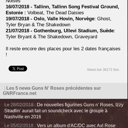
Noises
16/07/2018 - Tallinn, Tallinn Song Festival Ground,
Estonie :
Volbeat, The Dead Daisies
19/07/2018 - Oslo, Valle Hovin, Norvège
: Ghost,
Tyler Bryan & The Shakedown
21/07/2018 - Gothenburg, Ullevi Stadium, Suède
:
Tyler Bryant & The Shakedown, Graveyard
Il reste encore des places pour les 2 dates françaises
!
News lue 36171 fois.
|
Les 5 news Guns N' Roses précédentes sur
GNRFrance.net
Le 28/02/2018 :
De nouvelles figurines Guns n' Roses, Izzy
Stradlin' aurait fait un soundcheck avec le groupe à
Nashville en 2016
Le 05/02/2018 :
Vers un album d'AC/DC avec Axl Rose