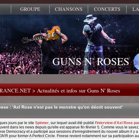
GROUPE
CHANSONS
CONCERTS
LA
GUNS N' ROSES
FRANCE.NET
>
Actualités et infos sur Guns N' Roses
ese : 'Axl Rose n'est pas le monstre qu'on décrit souvent'
ques jours par le site
Spinner
, sur lequel avait été publié l'
interview d'Axl Rose pa
uvent dans les news depuis qu'elle est apparue fin février !). Comme vous le savez
inese Democracy et a participé aux sessions d'enregistrement du nouvel album il y a
é GN'R pour former A Perfect Circle. Freese revient notamment sur sa participation au