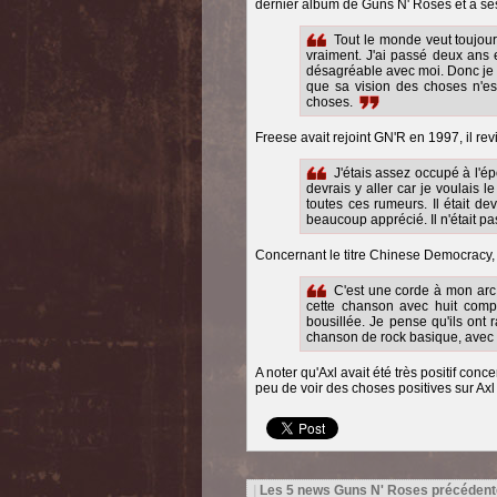
dernier album de Guns N' Roses et à ses
Tout le monde veut toujour
vraiment. J'ai passé deux ans e
désagréable avec moi. Donc je s
que sa vision des choses n'e
choses.
Freese avait rejoint GN'R en 1997, il revi
J'étais assez occupé à l'ép
devrais y aller car je voulais l
toutes ces rumeurs. Il était de
beaucoup apprécié. Il n'était pa
Concernant le titre Chinese Democracy,
C'est une corde à mon arc, 
cette chanson avec huit compo
bousillée. Je pense qu'ils ont ra
chanson de rock basique, avec un
A noter qu'Axl avait été très positif con
peu de voir des choses positives sur Axl
|
Les 5 news Guns N' Roses précédent