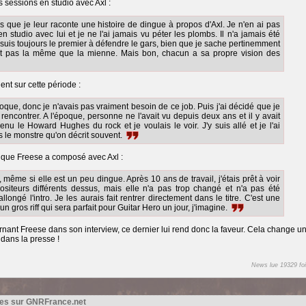
 sessions en studio avec Axl :
s que je leur raconte une histoire de dingue à propos d'Axl. Je n'en ai pas
n studio avec lui et je ne l'ai jamais vu péter les plombs. Il n'a jamais été
uis toujours le premier à défendre le gars, bien que je sache pertinemment
st pas la même que la mienne. Mais bon, chacun a sa propre vision des
ent sur cette période :
oque, donc je n'avais pas vraiment besoin de ce job. Puis j'ai décidé que je
e rencontrer. A l'époque, personne ne l'avait vu depuis deux ans et il y avait
venu le Howard Hughes du rock et je voulais le voir. J'y suis allé et je l'ai
s le monstre qu'on décrit souvent.
 que Freese a composé avec Axl :
même si elle est un peu dingue. Après 10 ans de travail, j'étais prêt à voir
siteurs différents dessus, mais elle n'a pas trop changé et n'a pas été
llongé l'intro. Je les aurais fait rentrer directement dans le titre. C'est une
 gros riff qui sera parfait pour Guitar Hero un jour, j'imagine.
cernant Freese dans son interview, ce dernier lui rend donc la faveur. Cela change u
 dans la presse !
News lue 19329 foi
es sur GNRFrance.net