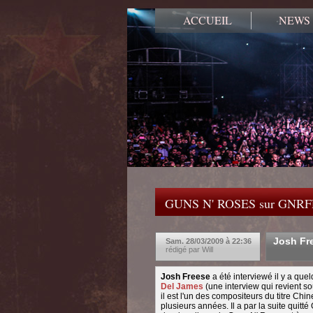
ACCUEIL
NEWS
GUNS N' ROSES sur GNR
Josh Fre
Sam. 28/03/2009 à 22:36
rédigé par Will
Josh Freese
a été interviewé il y a quel
Del James
(une interview qui revient so
il est l'un des compositeurs du titre Ch
plusieurs années. Il a par la suite quitt