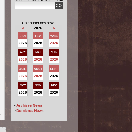
Calendrier des news
<
2026
>
JAN
FEV
MARS
2026
2026
2026
AVR
MAI
JUIN
2026
2026
2026
JUIL
AOUT
SEPT
2026
2026
2026
OCT
NOV
DEC
2026
2026
2026
n
>
Archives News
>
Dernières News
s.