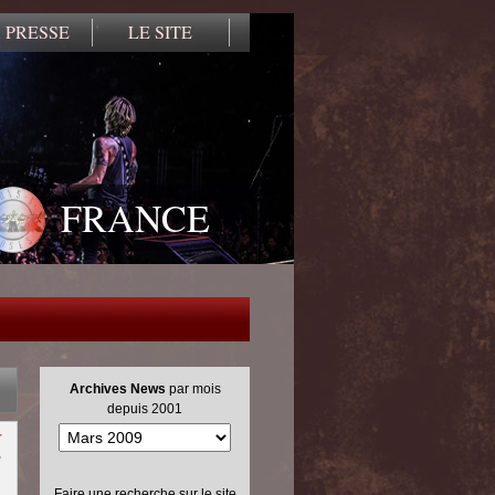
 PRESSE
LE SITE
FRANCE
Archives News
par mois
depuis 2001
r
,
Faire une recherche sur le site