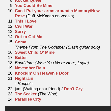
Rocket Queen
You Could Be Mine
Can't Put your arms around a Memory/New
Rose
(Duff McKagan on vocals)
This I Love
Civil War
Sorry
Out ta Get Me
Coma
Theme From The Godather (Slash guitar solo)
Sweet Child O' Mine
Better
Band Jam (Wish You Were Here, Layla)
November Rain
Knockin' On Heaven's Door
Nightrain
- Rappel -
jam (Waiting on a friend) /
Don't Cry
The Seeker
(The Who)
Paradise City