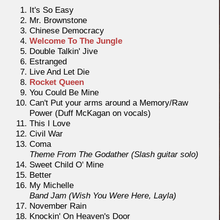
It's So Easy
Mr. Brownstone
Chinese Democracy
Welcome To The Jungle
Double Talkin' Jive
Estranged
Live And Let Die
Rocket Queen
You Could Be Mine
Can't Put your arms around a Memory/Raw
Power (Duff McKagan on vocals)
This I Love
Civil War
Coma
Theme From The Godather (Slash guitar solo)
Sweet Child O' Mine
Better
My Michelle
Band Jam (Wish You Were Here, Layla)
November Rain
Knockin' On Heaven's Door