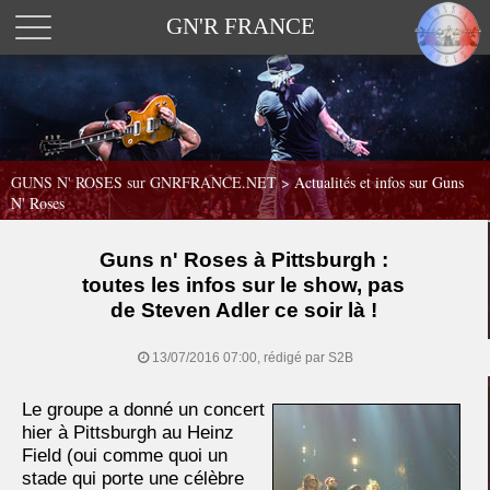
GN'R FRANCE
GUNS N' ROSES sur GNRFRANCE.NET
>
Actualités et infos sur Guns
N' Roses
Guns n' Roses à Pittsburgh :
toutes les infos sur le show, pas
de Steven Adler ce soir là !
13/07/2016 07:00, rédigé par S2B
Le groupe a donné un concert
hier à Pittsburgh au Heinz
Field (oui comme quoi un
stade qui porte une célèbre