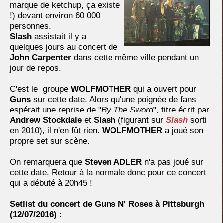
marque de ketchup, ça existe
!) devant environ 60 000
personnes.
Slash
assistait il y a
quelques jours au concert de
John Carpenter
dans cette même ville pendant un
jour de repos.
C'est le groupe
WOLFMOTHER
qui a ouvert pour
Guns
sur cette date. Alors qu'une poignée de fans
espérait une reprise de "
By The Sword
", titre écrit par
Andrew Stockdale
et
Slash
(figurant sur
Slash
sorti
en 2010), il n'en fût rien.
WOLFMOTHER
a joué son
propre set sur scène.
On remarquera que
Steven ADLER
n'a pas joué sur
cette date. Retour à la normale donc pour ce concert
qui a débuté à 20h45 !
Setlist du concert de Guns N' Roses à Pittsburgh
(12/07/2016) :