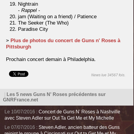
Nightrain
- Rappel -
jam (Waiting on a friend) / Patience
The Seeker (The Who)
Paradise City
>
Plus de photos du concert de Guns n' Roses à
Pittsburgh
Prochain concert demain à Philadelphia.
News lue 34567 fois.
|
Les 5 news Guns N' Roses précédentes sur
GNRFrance.net
Le 10/07/2016 :
Concert de Guns N' Roses à Nashville
avec Steven Adler sur Out Ta Get Me et My Michelle
Le 07/07/2016 :
Steven Adler, ancien batteur des Guns
rejoint le groupe à Cincinnati sur Out ta Get Me et My