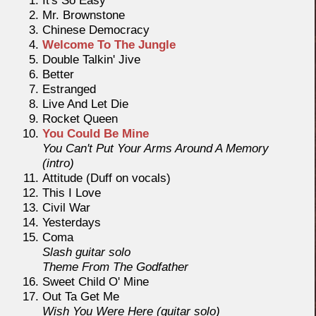
It's So Easy
Mr. Brownstone
Chinese Democracy
Welcome To The Jungle
Double Talkin' Jive
Better
Estranged
Live And Let Die
Rocket Queen
You Could Be Mine
You Can't Put Your Arms Around A Memory
(intro)
Attitude (Duff on vocals)
This I Love
Civil War
Yesterdays
Coma
Slash guitar solo
Theme From The Godfather
Sweet Child O' Mine
Out Ta Get Me
Wish You Were Here (guitar solo)